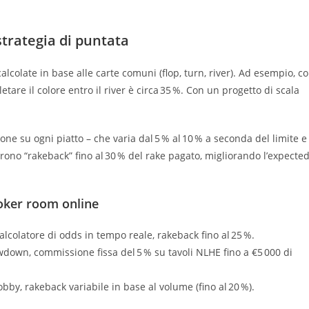
strategia di puntata
lcolate in base alle carte comuni (flop, turn, river). Ad esempio, c
etare il colore entro il river è circa 35 %. Con un progetto di scala
one su ogni piatto – che varia dal 5 % al 10 % a seconda del limite e
frono “rakeback” fino al 30 % del rake pagato, migliorando l’expecte
 poker room online
alcolatore di odds in tempo reale, rakeback fino al 25 %.
wdown, commissione fissa del 5 % su tavoli NLHE fino a €5 000 di
lobby, rakeback variabile in base al volume (fino al 20 %).