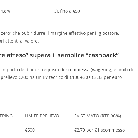
4,8 %
Sì, fino a €50
zero” che può ridurre il margine effettivo per il giocatore,
i attenti al valore.
re atteso” supera il semplice “cashback”
i: importo del bonus, requisiti di scommessa (wagering) e limiti di
prelievo €200 ha un EV teorico di €100 ÷ 30 ≈ €3,33 per euro
ERING
LIMITE PRELIEVO
EV STIMATO (RTP 96 %)
€500
€2,70 per €1 scommesso