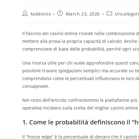
kodeonix
March 23, 2026
Uncategor
Il fascino dei casinò online risiede nella combinazione di 
mettere alla prova la propria capacità di calcolo. Anch
comprensione di base delle probabilità, perché ogni sco
Una risorsa utile per chi vuole approfondire questi conce
possibile trovare spiegazioni semplici ma accurate su tem
comprendono come le percentuali influenzano le loro de
consapevole.
Nel resto dell’articolo confronteremo le piattaforme più 
operative incidano sulla scelta del miglior casinò online p
1. Come le probabilità definiscono il “
Il “house edge” è la percentuale di denaro che il casinò 