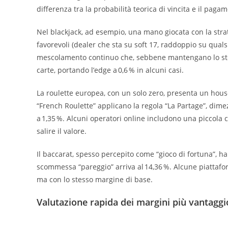
differenza tra la probabilità teorica di vincita e il pagam
Nel blackjack, ad esempio, una mano giocata con la strate
favorevoli (dealer che sta su soft 17, raddoppio su quals
mescolamento continuo che, sebbene mantengano lo ste
carte, portando l’edge a 0,6 % in alcuni casi.
La roulette europea, con un solo zero, presenta un house 
“French Roulette” applicano la regola “La Partage”, dim
a 1,35 %. Alcuni operatori online includono una piccol
salire il valore.
Il baccarat, spesso percepito come “gioco di fortuna”, ha
scommessa “pareggio” arriva al 14,36 %. Alcune piattafo
ma con lo stesso margine di base.
Valutazione rapida dei margini più vantaggi