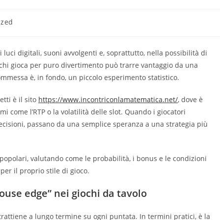
ized
luci digitali, suoni avvolgenti e, soprattutto, nella possibilità di
e chi gioca per puro divertimento può trarre vantaggio da una
mmessa è, in fondo, un piccolo esperimento statistico.
tti è il sito
https://www.incontriconlamatematica.net/
, dove è
i come l’RTP o la volatilità delle slot. Quando i giocatori
cisioni, passano da una semplice speranza a una strategia più
popolari, valutando come le probabilità, i bonus e le condizioni
er il proprio stile di gioco.
house edge” nei giochi da tavolo
trattiene a lungo termine su ogni puntata. In termini pratici, è la