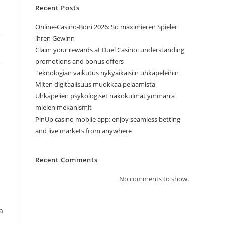
Recent Posts
Online-Casino-Boni 2026: So maximieren Spieler
ihren Gewinn
Claim your rewards at Duel Casino: understanding
promotions and bonus offers
Teknologian vaikutus nykyaikaisiin uhkapeleihin
Miten digitaalisuus muokkaa pelaamista
Uhkapelien psykologiset näkökulmat ymmärrä
mielen mekanismit
PinUp casino mobile app: enjoy seamless betting
and live markets from anywhere
Recent Comments
No comments to show.
a