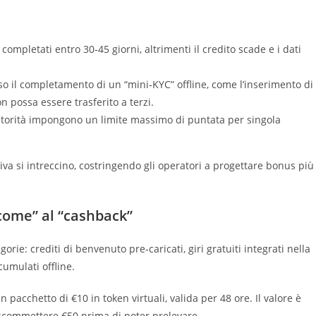
ompletati entro 30‑45 giorni, altrimenti il credito scade e i dati
so il completamento di un “mini‑KYC” offline, come l’inserimento di
on possa essere trasferito a terzi.
e autorità impongono un limite massimo di puntata per singola
va si intreccino, costringendo gli operatori a progettare bonus più
lcome” al “cashback”
orie: crediti di benvenuto pre‑caricati, giri gratuiti integrati nella
umulati offline.
n pacchetto di €10 in token virtuali, valida per 48 ore. Il valore è
e scommettere €50 prima di poter prelevare.