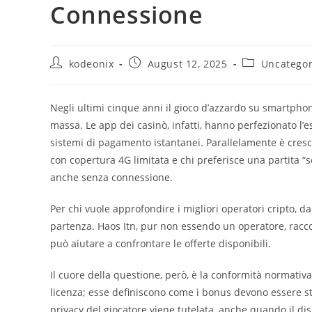
Connessione
kodeonix
August 12, 2025
Uncategor
Negli ultimi cinque anni il gioco d’azzardo su smartpho
massa. Le app dei casinò, infatti, hanno perfezionato l’
sistemi di pagamento istantanei. Parallelamente è cresciu
con copertura 4G limitata e chi preferisce una partita “
anche senza connessione.
Per chi vuole approfondire i migliori operatori cripto, d
partenza. Haos Itn, pur non essendo un operatore, raccog
può aiutare a confrontare le offerte disponibili.
Il cuore della questione, però, è la conformità normativ
licenza; esse definiscono come i bonus devono essere stru
privacy del giocatore viene tutelata, anche quando il di