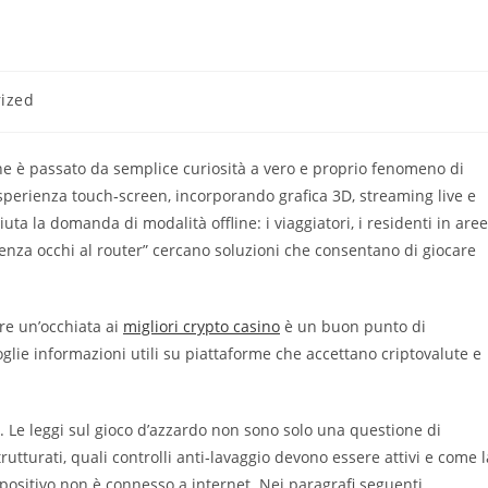
ized
ne è passato da semplice curiosità a vero e proprio fenomeno di
esperienza touch‑screen, incorporando grafica 3D, streaming live e
ta la domanda di modalità offline: i viaggiatori, i residenti in aree
senza occhi al router” cercano soluzioni che consentano di giocare
are un’occhiata ai
migliori crypto casino
è un buon punto di
lie informazioni utili su piattaforme che accettano criptovalute e
a. Le leggi sul gioco d’azzardo non sono solo una questione di
tturati, quali controlli anti‑lavaggio devono essere attivi e come l
spositivo non è connesso a internet. Nei paragrafi seguenti