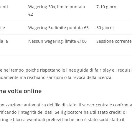
tenti
Wagering 30x, limite puntata
7‑10 giorni
€2
ile
Wagering 5x, limite puntata €5
30 giorni
a la
Nessun wagering, limite €100
Sessione corrente
 nel tempo, poiché rispettano le linee guida di fair play e i requisi
pidamente ma rischiano sanzioni o la revoca della licenza.
una volta online
onizzazione automatica dei file di stato. Il server centrale confront
ificando l’integrità dei dati. Se il giocatore ha utilizzato crediti di
ring e blocca eventuali prelievi finché non è stato soddisfatto il