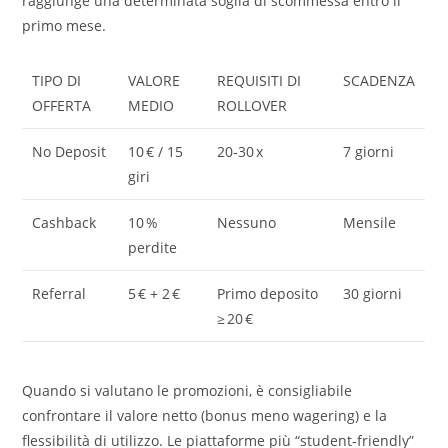
raggiunge una determinata soglia di scommessa entro il
primo mese.
TIPO DI
VALORE
REQUISITI DI
SCADENZA
OFFERTA
MEDIO
ROLLOVER
No Deposit
10 € / 15
20‑30 x
7 giorni
giri
Cashback
10 %
Nessuno
Mensile
perdite
Referral
5 € + 2 €
Primo deposito
30 giorni
≥ 20 €
Quando si valutano le promozioni, è consigliabile
confrontare il valore netto (bonus meno wagering) e la
flessibilità di utilizzo. Le piattaforme più “student‑friendly”