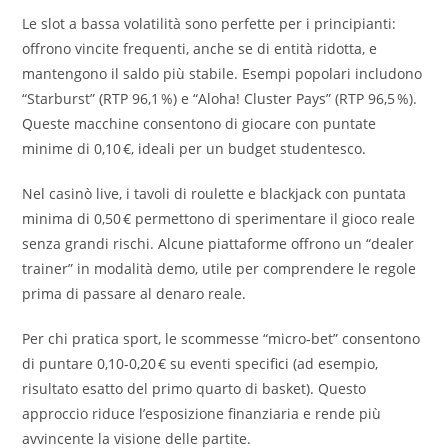
Le slot a bassa volatilità sono perfette per i principianti:
offrono vincite frequenti, anche se di entità ridotta, e
mantengono il saldo più stabile. Esempi popolari includono
“Starburst” (RTP 96,1 %) e “Aloha! Cluster Pays” (RTP 96,5 %).
Queste macchine consentono di giocare con puntate
minime di 0,10 €, ideali per un budget studentesco.
Nel casinò live, i tavoli di roulette e blackjack con puntata
minima di 0,50 € permettono di sperimentare il gioco reale
senza grandi rischi. Alcune piattaforme offrono un “dealer
trainer” in modalità demo, utile per comprendere le regole
prima di passare al denaro reale.
Per chi pratica sport, le scommesse “micro‑bet” consentono
di puntare 0,10‑0,20 € su eventi specifici (ad esempio,
risultato esatto del primo quarto di basket). Questo
approccio riduce l’esposizione finanziaria e rende più
avvincente la visione delle partite.