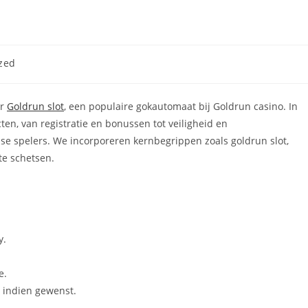
zed
or
Goldrun slot
, een populaire gokautomaat bij Goldrun casino. In
en, van registratie en bonussen tot veiligheid en
e spelers. We incorporeren kernbegrippen zoals goldrun slot,
te schetsen.
y.
.
e.
 indien gewenst.