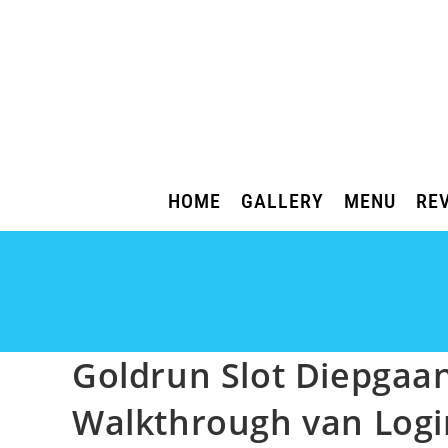
HOME
GALLERY
MENU
RE
Goldrun Slot Diepgaa
Walkthrough van Login