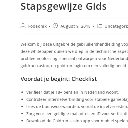
Stapsgewijze Gids
kodeonix
August 9, 2018
Uncategori
Welkom bij deze uitgebreide gebruikershandleiding vo
deze whitepaper duiken we diep in de technische aspect
probleemoplossing, speciaal ontworpen voor Nederlands
goldrun casino, en goldrun login om een volledig beeld 
Voordat je begint: Checklist
Verifieer dat je 18+ bent en in Nederland woont.
Controleer internetverbinding voor stabiele gamepla
Lees de bonusvoorwaarden, vooral de inzetvereisten
Zorg voor een geldig e-mailadres en ID voor verificati
Download de Goldrun casino app voor mobiel spelen