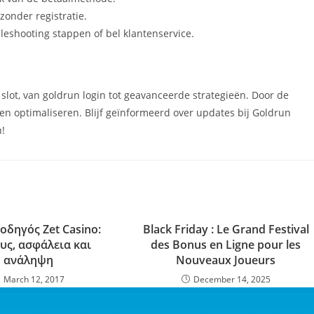
onder registratie.
eshooting stappen of bel klantenservice.
slot, van goldrun login tot geavanceerde strategieën. Door de
sen optimaliseren. Blijf geïnformeerd over updates bij Goldrun
n!
οδηγός Zet Casino:
Black Friday : Le Grand Festival
υς, ασφάλεια και
des Bonus en Ligne pour les
ανάληψη
Nouveaux Joueurs
March 12, 2017
December 14, 2025