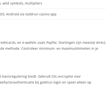
s, wild symbols, multipliers
iOS, Android via Goldrun casino app
itcards, en e-wallets zoals PayPal. Stortingen zijn meestal direct,
 de methode. Controleer minimum- en maximumlimieten in je
t basisregulering biedt. Gebruik SSL-encryptie voor
eefactorauthenticatie bij goldrun login en speel alleen op