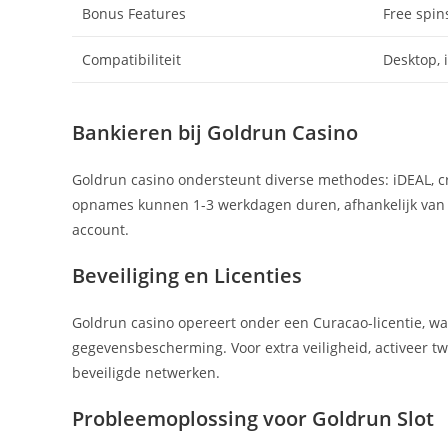
Bonus Features
Free spin
Compatibiliteit
Desktop, 
Bankieren bij Goldrun Casino
Goldrun casino ondersteunt diverse methodes: iDEAL, cred
opnames kunnen 1-3 werkdagen duren, afhankelijk van
account.
Beveiliging en Licenties
Goldrun casino opereert onder een Curacao-licentie, wa
gegevensbescherming. Voor extra veiligheid, activeer tw
beveiligde netwerken.
Probleemoplossing voor Goldrun Slot