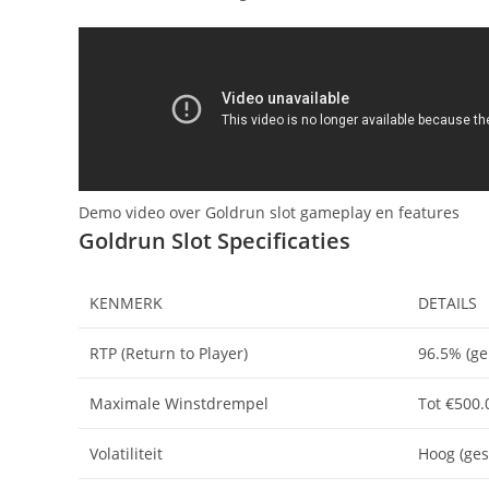
Demo video over Goldrun slot gameplay en features
Goldrun Slot Specificaties
KENMERK
DETAILS
RTP (Return to Player)
96.5% (ge
Maximale Winstdrempel
Tot €500.
Volatiliteit
Hoog (gesc