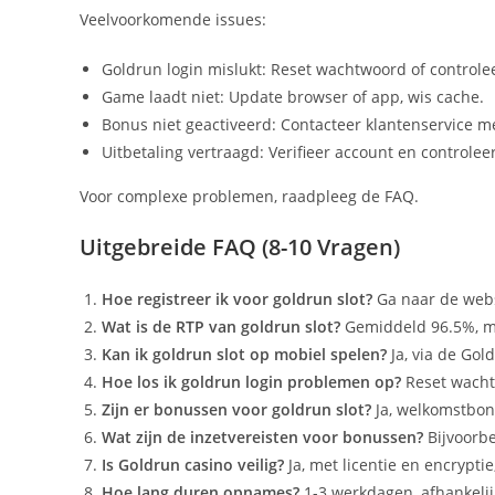
Veelvoorkomende issues:
Goldrun login mislukt: Reset wachtwoord of controlee
Game laadt niet: Update browser of app, wis cache.
Bonus niet geactiveerd: Contacteer klantenservice 
Uitbetaling vertraagd: Verifieer account en controle
Voor complexe problemen, raadpleeg de FAQ.
Uitgebreide FAQ (8-10 Vragen)
Hoe registreer ik voor goldrun slot?
Ga naar de websi
Wat is de RTP van goldrun slot?
Gemiddeld 96.5%, ma
Kan ik goldrun slot op mobiel spelen?
Ja, via de Gol
Hoe los ik goldrun login problemen op?
Reset wacht
Zijn er bonussen voor goldrun slot?
Ja, welkomstbon
Wat zijn de inzetvereisten voor bonussen?
Bijvoorbe
Is Goldrun casino veilig?
Ja, met licentie en encrypti
Hoe lang duren opnames?
1-3 werkdagen, afhankeli