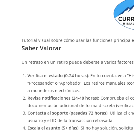
Tutorial visual sobre cómo usar las funciones principal
Saber Valorar
Un retraso en un retiro puede deberse a varios factores
Verifica el estado (0-24 horas):
En tu cuenta, ve a “Hi
“Procesando” o “Aprobado”. Los retiros manuales (co
a monederos electrónicos.
Revisa notificaciones (24-48 horas):
Comprueba el corr
documentación adicional de forma discreta (verificac
Contacta al soporte (pasadas 72 horas):
Utiliza el c
usuario y el ID de la transacción retrasada.
Escala el asunto (5+ días):
Si no hay solución, solicita