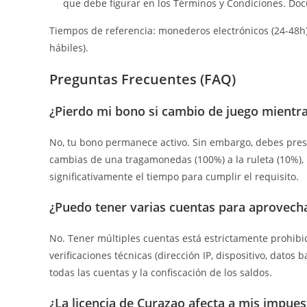
que debe figurar en los Términos y Condiciones. Do
Tiempos de referencia: monederos electrónicos (24-48h), 
hábiles).
Preguntas Frecuentes (FAQ)
¿Pierdo mi bono si cambio de juego mientr
No, tu bono permanece activo. Sin embargo, debes prest
cambias de una tragamonedas (100%) a la ruleta (10%),
significativamente el tiempo para cumplir el requisito.
¿Puedo tener varias cuentas para aprovec
No. Tener múltiples cuentas está estrictamente prohibid
verificaciones técnicas (dirección IP, dispositivo, datos 
todas las cuentas y la confiscación de los saldos.
¿La licencia de Curazao afecta a mis impue