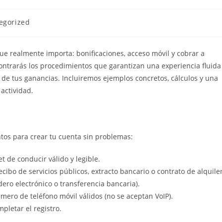
egorized
ue realmente importa: bonificaciones, acceso móvil y cobrar a
contrarás los procedimientos que garantizan una experiencia fluida
a de tus ganancias. Incluiremos ejemplos concretos, cálculos y una
 actividad.
tos para crear tu cuenta sin problemas:
t de conducir válido y legible.
ibo de servicios públicos, extracto bancario o contrato de alquiler
ero electrónico o transferencia bancaria).
mero de teléfono móvil válidos (no se aceptan VoIP).
pletar el registro.