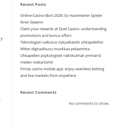
Recent Posts
Online-Casino-Boni 2026: So maximieren Spieler
ihren Gewinn
Claim your rewards at Duel Casino: understanding
promotions and bonus offers
 y
Teknologian vaikutus nykyaikaisiin uhkapeleihin
Miten digitaalisuus muokkaa pelaamista
Uhkapelien psykologiset näkökulmat ymmärrä
mielen mekanismit
PinUp casino mobile app: enjoy seamless betting
and live markets from anywhere
Recent Comments
.
No comments to show.