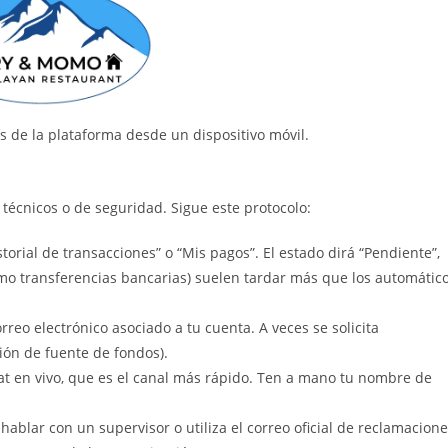
es de la plataforma desde un dispositivo móvil.
 técnicos o de seguridad. Sigue este protocolo:
storial de transacciones” o “Mis pagos”. El estado dirá “Pendiente”,
mo transferencias bancarias) suelen tardar más que los automátic
eo electrónico asociado a tu cuenta. A veces se solicita
ión de fuente de fondos).
hat en vivo, que es el canal más rápido. Ten a mano tu nombre de
 hablar con un supervisor o utiliza el correo oficial de reclamacion