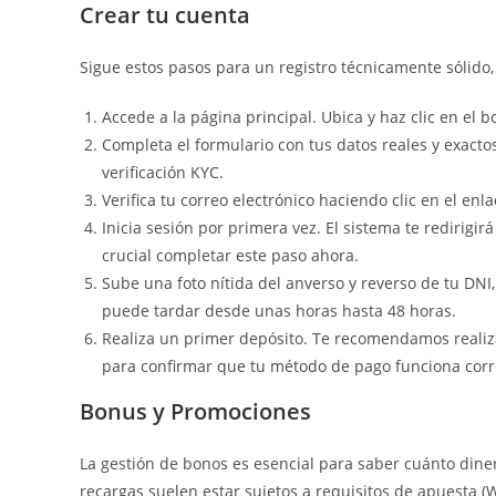
Crear tu cuenta
Sigue estos pasos para un registro técnicamente sólido
Accede a la página principal. Ubica y haz clic en el b
Completa el formulario con tus datos reales y exactos.
verificación KYC.
Verifica tu correo electrónico haciendo clic en el en
Inicia sesión por primera vez. El sistema te redirig
crucial completar este paso ahora.
Sube una foto nítida del anverso y reverso de tu DNI
puede tardar desde unas horas hasta 48 horas.
Realiza un primer depósito. Te recomendamos realiz
para confirmar que tu método de pago funciona cor
Bonus y Promociones
La gestión de bonos es esencial para saber cuánto diner
recargas suelen estar sujetos a requisitos de apuesta (