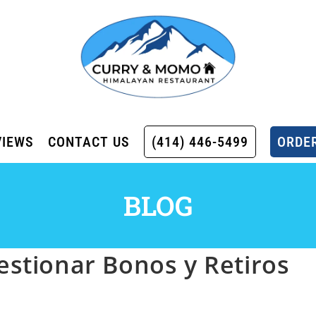
VIEWS
CONTACT US
(414) 446-5499
ORDER
BLOG
stionar Bonos y Retiros