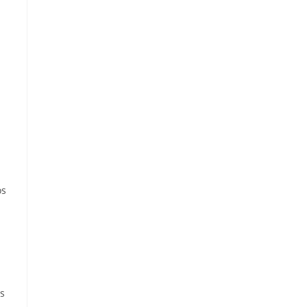
os
es