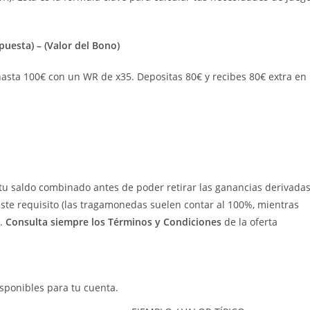
puesta) – (Valor del Bono)
sta 100€ con un WR de x35. Depositas 80€ y recibes 80€ extra en
 tu saldo combinado antes de poder retirar las ganancias derivada
este requisito (las tragamonedas suelen contar al 100%, mientras
).
Consulta siempre los Términos y Condiciones
de la oferta
isponibles para tu cuenta.