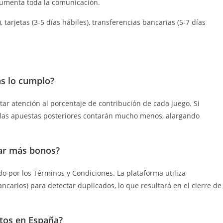
cumenta toda la comunicación.
tarjetas (3-5 días hábiles), transferencias bancarias (5-7 días
as lo cumplo?
ar atención al porcentaje de contribución de cada juego. Si
 las apuestas posteriores contarán mucho menos, alargando
har más bonos?
o por los Términos y Condiciones. La plataforma utiliza
bancarios) para detectar duplicados, lo que resultará en el cierre de
stos en España?