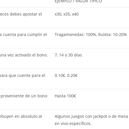
EJEMPLO / VALOR TÍPICO
veces debes apostar el
x30, x35, x40
a cuenta para cumplir el
Tragamonedas: 100%, Ruleta: 10-20%
na vez activado el bono.
7, 14 o 30 días
para que cuente para el
0.10€, 0.20€
 proveniente de un bono
Hasta 100€
ibuyen en absoluto al
Algunos juegos con jackpot o de mesa
en vivo específicos.