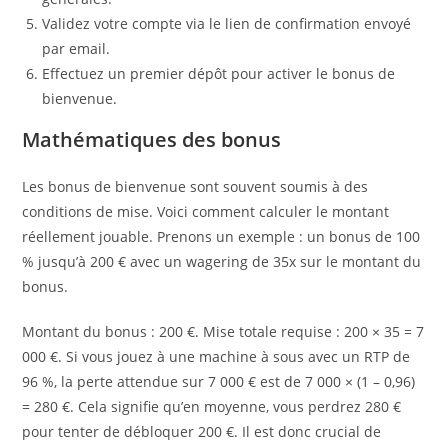
Validez votre compte via le lien de confirmation envoyé
par email.
Effectuez un premier dépôt pour activer le bonus de
bienvenue.
Mathématiques des bonus
Les bonus de bienvenue sont souvent soumis à des
conditions de mise. Voici comment calculer le montant
réellement jouable. Prenons un exemple : un bonus de 100
% jusqu’à 200 € avec un wagering de 35x sur le montant du
bonus.
Montant du bonus : 200 €. Mise totale requise : 200 × 35 = 7
000 €. Si vous jouez à une machine à sous avec un RTP de
96 %, la perte attendue sur 7 000 € est de 7 000 × (1 – 0,96)
= 280 €. Cela signifie qu’en moyenne, vous perdrez 280 €
pour tenter de débloquer 200 €. Il est donc crucial de