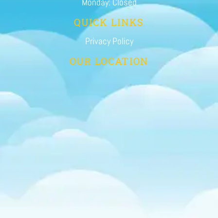
Monday: Closed
QUICK LINKS
Privacy Policy
OUR LOCATION