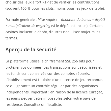
choisir des jeux à fort RTP et de vérifier les contributions
(souvent 100 % pour les slots, moins pour les jeux de table).
Formule générale :
Mise requise = (montant du bonus + dépôt)
× multiplicateur de wagering
(si le dépôt est inclus). Certains
casinos incluent le dépôt, d’autres non. Lisez toujours les
termes.
Aperçu de la sécurité
La plateforme utilise le chiffrement SSL 256 bits pour
protéger vos données. Les transactions sont sécurisées et
les fonds sont conservés sur des comptes séparés.
L’établissement est titulaire d’une licence de jeu reconnue,
ce qui garantit un contrôle régulier par des organismes
indépendants. Important : en raison de la licence Curaçao,
les gains peuvent être imposables selon votre pays de
résidence. Consultez un fiscaliste.