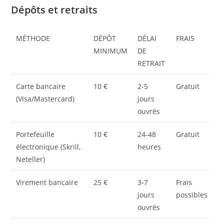
Dépôts et retraits
MÉTHODE
DÉPÔT
DÉLAI
FRAIS
MINIMUM
DE
RETRAIT
Carte bancaire
10 €
2-5
Gratuit
(Visa/Mastercard)
jours
ouvrés
Portefeuille
10 €
24-48
Gratuit
électronique (Skrill,
heures
Neteller)
Virement bancaire
25 €
3-7
Frais
jours
possibles
ouvrés