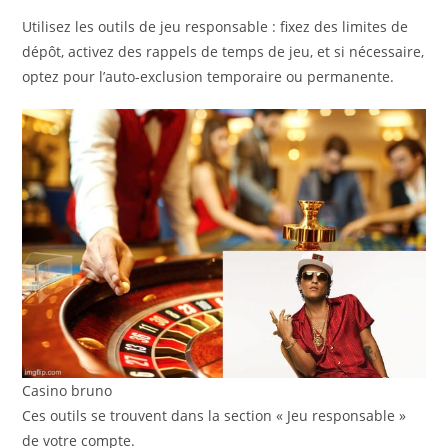
Utilisez les outils de jeu responsable : fixez des limites de
dépôt, activez des rappels de temps de jeu, et si nécessaire,
optez pour l’auto-exclusion temporaire ou permanente.
Casino bruno
Ces outils se trouvent dans la section « Jeu responsable »
de votre compte.