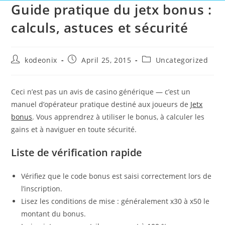
Guide pratique du jetx bonus :
calculs, astuces et sécurité
kodeonix
April 25, 2015
Uncategorized
Ceci n’est pas un avis de casino générique — c’est un
manuel d’opérateur pratique destiné aux joueurs de
Jetx
bonus
. Vous apprendrez à utiliser le bonus, à calculer les
gains et à naviguer en toute sécurité.
Liste de vérification rapide
Vérifiez que le code bonus est saisi correctement lors de
l’inscription.
Lisez les conditions de mise : généralement x30 à x50 le
montant du bonus.