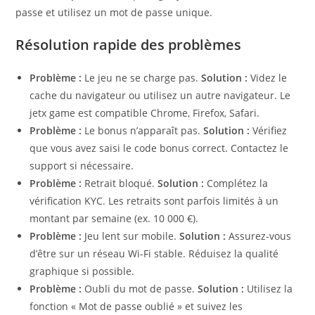
passe et utilisez un mot de passe unique.
Résolution rapide des problèmes
Problème :
Le jeu ne se charge pas.
Solution :
Videz le
cache du navigateur ou utilisez un autre navigateur. Le
jetx game est compatible Chrome, Firefox, Safari.
Problème :
Le bonus n’apparaît pas.
Solution :
Vérifiez
que vous avez saisi le code bonus correct. Contactez le
support si nécessaire.
Problème :
Retrait bloqué.
Solution :
Complétez la
vérification KYC. Les retraits sont parfois limités à un
montant par semaine (ex. 10 000 €).
Problème :
Jeu lent sur mobile.
Solution :
Assurez-vous
d’être sur un réseau Wi-Fi stable. Réduisez la qualité
graphique si possible.
Problème :
Oubli du mot de passe.
Solution :
Utilisez la
fonction « Mot de passe oublié » et suivez les