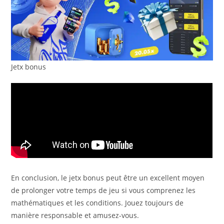
Jetx bonus
En conclusion, le jetx bonus peut être un excellent moyen
de prolonger votre temps de jeu si vous comprenez les
mathématiques et les conditions. Jouez toujours de
manière responsable et amusez-vous.