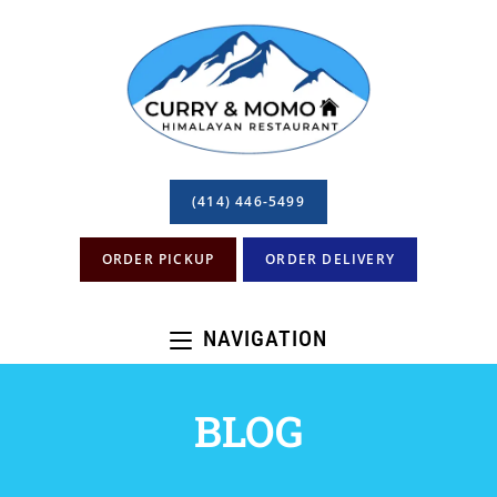
(414) 446-5499
ORDER PICKUP
ORDER DELIVERY
NAVIGATION
BLOG