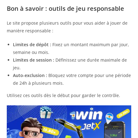
Bon à savoir : outils de jeu responsable
Le site propose plusieurs outils pour vous aider à jouer de
manière responsable :
Limites de dépôt :
Fixez un montant maximum par jour,
semaine ou mois.
Limites de session :
Définissez une durée maximale de
jeu.
Auto-exclusion :
Bloquez votre compte pour une période
de 24h à plusieurs mois.
Utilisez ces outils dès le début pour garder le contrôle.