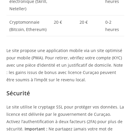
électronique (Skrill,
heures
Neteller)
Cryptomonnaie
20 €
20 €
0-2
(Bitcoin, Ethereum)
heures
Le site propose une application mobile via un site optimisé
pour mobile (PWA). Pour retirer, vérifiez votre compte (KYC)
avec une pièce d’identité et un justificatif de domicile. Note
: les gains issus de bonus avec licence Curaçao peuvent
être soumis à l’impôt sur le revenu local.
Sécurité
Le site utilise le cryptage SSL pour protéger vos données. La
licence est délivrée par le gouvernement de Curaçao.
Activez l’authentification à deux facteurs (2FA) pour plus de
sécurité.
Important :
Ne partagez jamais votre mot de