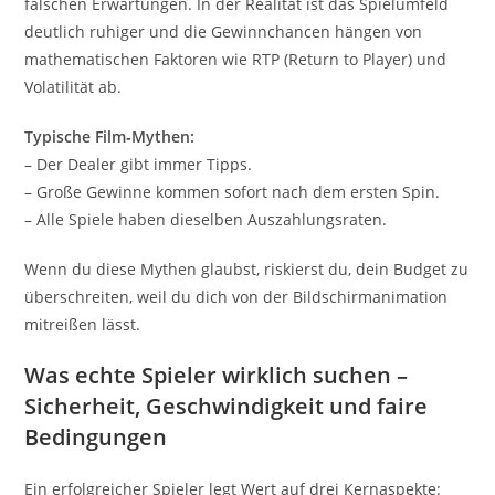
falschen Erwartungen. In der Realität ist das Spielumfeld
deutlich ruhiger und die Gewinnchancen hängen von
mathematischen Faktoren wie RTP (Return to Player) und
Volatilität ab.
Typische Film‑Mythen:
– Der Dealer gibt immer Tipps.
– Große Gewinne kommen sofort nach dem ersten Spin.
– Alle Spiele haben dieselben Auszahlungsraten.
Wenn du diese Mythen glaubst, riskierst du, dein Budget zu
überschreiten, weil du dich von der Bildschirmanimation
mitreißen lässt.
Was echte Spieler wirklich suchen –
Sicherheit, Geschwindigkeit und faire
Bedingungen
Ein erfolgreicher Spieler legt Wert auf drei Kernaspekte: