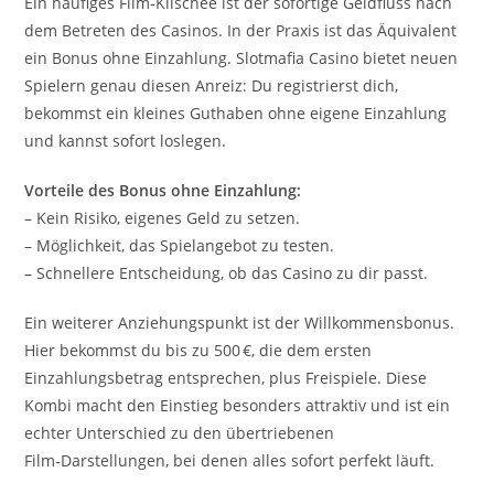
Ein häufiges Film‑Klischee ist der sofortige Geldfluss nach
dem Betreten des Casinos. In der Praxis ist das Äquivalent
ein Bonus ohne Einzahlung. Slotmafia Casino bietet neuen
Spielern genau diesen Anreiz: Du registrierst dich,
bekommst ein kleines Guthaben ohne eigene Einzahlung
und kannst sofort loslegen.
Vorteile des Bonus ohne Einzahlung:
– Kein Risiko, eigenes Geld zu setzen.
– Möglichkeit, das Spielangebot zu testen.
– Schnellere Entscheidung, ob das Casino zu dir passt.
Ein weiterer Anziehungspunkt ist der Willkommensbonus.
Hier bekommst du bis zu 500 €, die dem ersten
Einzahlungsbetrag entsprechen, plus Freispiele. Diese
Kombi macht den Einstieg besonders attraktiv und ist ein
echter Unterschied zu den übertriebenen
Film‑Darstellungen, bei denen alles sofort perfekt läuft.