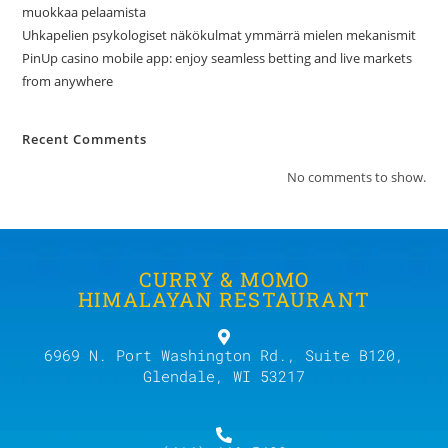
muokkaa pelaamista
Uhkapelien psykologiset näkökulmat ymmärrä mielen mekanismit
PinUp casino mobile app: enjoy seamless betting and live markets
from anywhere
Recent Comments
No comments to show.
CURRY & MOMO
HIMALAYAN RESTAURANT
6969 N. Port Washington Rd., Suite B120,
Glendale, WI 53217