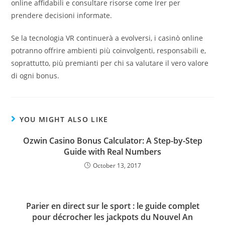
online affidabili e consultare risorse come Irer per
prendere decisioni informate.
Se la tecnologia VR continuerà a evolversi, i casinò online
potranno offrire ambienti più coinvolgenti, responsabili e,
soprattutto, più premianti per chi sa valutare il vero valore
di ogni bonus.
YOU MIGHT ALSO LIKE
Ozwin Casino Bonus Calculator: A Step-by-Step
Guide with Real Numbers
October 13, 2017
Parier en direct sur le sport : le guide complet
pour décrocher les jackpots du Nouvel An