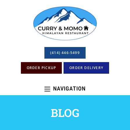
(414) 446-5499
ORDER PICKUP
ORDER DELIVERY
NAVIGATION
BLOG