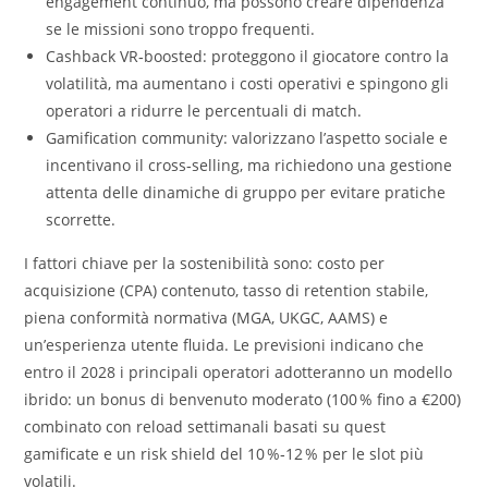
engagement continuo, ma possono creare dipendenza
se le missioni sono troppo frequenti.
Cashback VR‑boosted: proteggono il giocatore contro la
volatilità, ma aumentano i costi operativi e spingono gli
operatori a ridurre le percentuali di match.
Gamification community: valorizzano l’aspetto sociale e
incentivano il cross‑selling, ma richiedono una gestione
attenta delle dinamiche di gruppo per evitare pratiche
scorrette.
I fattori chiave per la sostenibilità sono: costo per
acquisizione (CPA) contenuto, tasso di retention stabile,
piena conformità normativa (MGA, UKGC, AAMS) e
un’esperienza utente fluida. Le previsioni indicano che
entro il 2028 i principali operatori adotteranno un modello
ibrido: un bonus di benvenuto moderato (100 % fino a €200)
combinato con reload settimanali basati su quest
gamificate e un risk shield del 10 %‑12 % per le slot più
volatili.