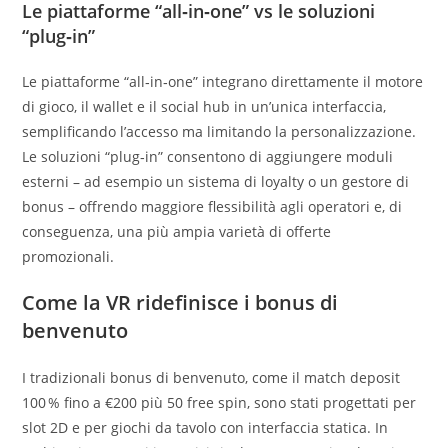
Le piattaforme “all‑in‑one” vs le soluzioni
“plug‑in”
Le piattaforme “all‑in‑one” integrano direttamente il motore
di gioco, il wallet e il social hub in un’unica interfaccia,
semplificando l’accesso ma limitando la personalizzazione.
Le soluzioni “plug‑in” consentono di aggiungere moduli
esterni – ad esempio un sistema di loyalty o un gestore di
bonus – offrendo maggiore flessibilità agli operatori e, di
conseguenza, una più ampia varietà di offerte
promozionali.
Come la VR ridefinisce i bonus di
benvenuto
I tradizionali bonus di benvenuto, come il match deposit
100 % fino a €200 più 50 free spin, sono stati progettati per
slot 2D e per giochi da tavolo con interfaccia statica. In