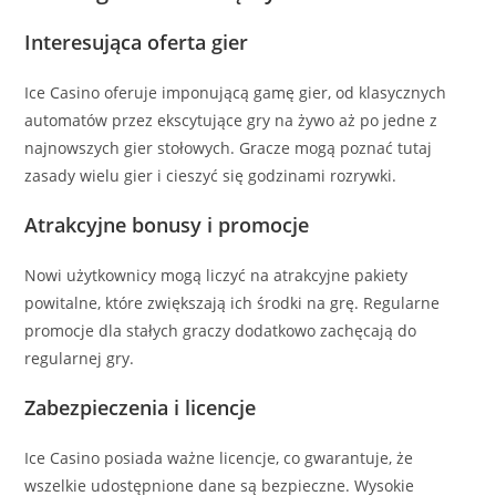
Interesująca oferta gier
Ice Casino oferuje imponującą gamę gier, od klasycznych
automatów przez ekscytujące gry na żywo aż po jedne z
najnowszych gier stołowych. Gracze mogą poznać tutaj
zasady wielu gier i cieszyć się godzinami rozrywki.
Atrakcyjne bonusy i promocje
Nowi użytkownicy mogą liczyć na atrakcyjne pakiety
powitalne, które zwiększają ich środki na grę. Regularne
promocje dla stałych graczy dodatkowo zachęcają do
regularnej gry.
Zabezpieczenia i licencje
Ice Casino posiada ważne licencje, co gwarantuje, że
wszelkie udostępnione dane są bezpieczne. Wysokie