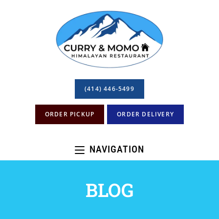
(414) 446-5499
ORDER PICKUP
ORDER DELIVERY
NAVIGATION
BLOG