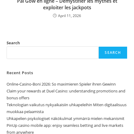
Pai Gow en ligne – Démystifier les mythes et
exploiter les jackpots
April 11, 2026
Search
SEARCH
Recent Posts
Online-Casino-Boni 2026: So maximieren Spieler ihren Gewinn
Claim your rewards at Duel Casino: understanding promotions and
bonus offers
Teknologian vaikutus nykyaikaisiin uhkapeleihin Miten digitaalisuus
muokkaa pelaamista
Uhkapelien psykologiset näkökulmat ymmärrä mielen mekanismit
PinUp casino mobile app: enjoy seamless betting and live markets
from anywhere