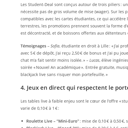
Les Student‑Deal sont conçus autour de trois piliers : 
nécessite pas de gros volume de mise (wager). Sur les p
compatibles avec les cartes étudiantes, ce qui accélère 
terrestres, les promotions prennent souvent la forme d’
est décontracté, et de boissons offertes aux détenteurs 
Témoignages
–
Sofia
, étudiante en droit à Lille : « J’ai
avec 5 € de dépôt, j’ai reçu 2,50 € de bonus et j’ai pu jo
chat m’a fait sentir moins isolée. » –
Lucas
, élève ingénie
soirée « Nouvel An académique ». Entrée gratuite, musiqu
blackjack live sans risquer mon portefeuille. »
4. Jeux en direct qui respectent le port
Les tables live à faible enjeu sont le cœur de l’offre « s
varie de 0,10 € à 1 € :
Roulette Live – “Mini‑Euro”
: mise de 0,10 € à 0,50 €,