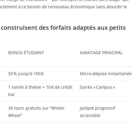
exactement à ce besoin de renouveau économique sans alourdir le
 construisent des forfaits adaptés aux petits
BONUS ÉTUDIANT
AVANTAGE PRINCIPAL
50 % jusqu’à 100 €
Micro‑dépose instantanée
1 soirée à thème + 10 € de crédit
Soirée « Campus »
bar
30 tours gratuits sur “Winter
Jackpot progressif
Wheel”
accessible