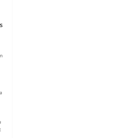
s
in
la
u
t