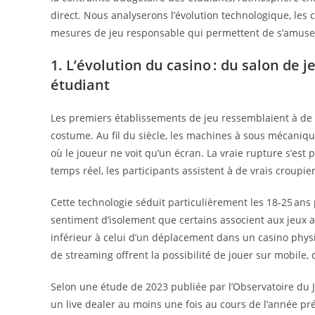
direct. Nous analyserons l’évolution technologique, les
mesures de jeu responsable qui permettent de s’amuser
1. L’évolution du casino : du salon de j
étudiant
Les premiers établissements de jeu ressemblaient à de p
costume. Au fil du siècle, les machines à sous mécaniqu
où le joueur ne voit qu’un écran. La vraie rupture s’est 
temps réel, les participants assistent à de vrais croupie
Cette technologie séduit particulièrement les 18‑25 ans p
sentiment d’isolement que certains associent aux jeux a
inférieur à celui d’un déplacement dans un casino physi
de streaming offrent la possibilité de jouer sur mobile
Selon une étude de 2023 publiée par l’Observatoire du J
un live dealer au moins une fois au cours de l’année pr