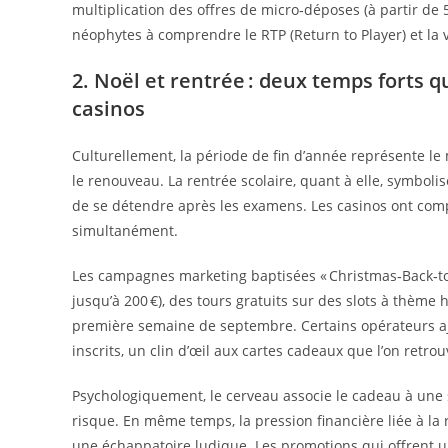
multiplication des offres de micro‑déposes (à partir de 5
néophytes à comprendre le RTP (Return to Player) et la vo
2. Noël et rentrée : deux temps forts q
casinos
Culturellement, la période de fin d’année représente le 
le renouveau. La rentrée scolaire, quant à elle, symboli
de se détendre après les examens. Les casinos ont comp
simultanément.
Les campagnes marketing baptisées « Christmas‑Back‑to
jusqu’à 200 €), des tours gratuits sur des slots à thème 
première semaine de septembre. Certains opérateurs ajo
inscrits, un clin d’œil aux cartes cadeaux que l’on retr
Psychologiquement, le cerveau associe le cadeau à une s
risque. En même temps, la pression financière liée à la
une échappatoire ludique. Les promotions qui offrent