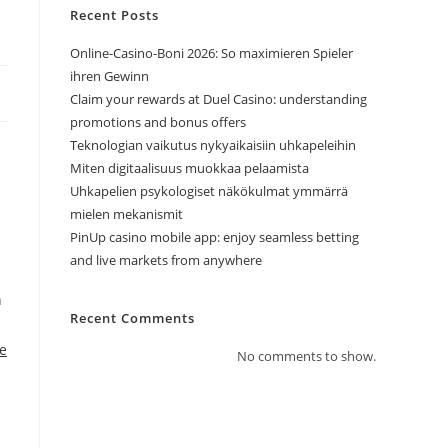
Recent Posts
Online-Casino-Boni 2026: So maximieren Spieler
ihren Gewinn
Claim your rewards at Duel Casino: understanding
promotions and bonus offers
Teknologian vaikutus nykyaikaisiin uhkapeleihin
Miten digitaalisuus muokkaa pelaamista
Uhkapelien psykologiset näkökulmat ymmärrä
mielen mekanismit
PinUp casino mobile app: enjoy seamless betting
and live markets from anywhere
n
Recent Comments
ne
No comments to show.