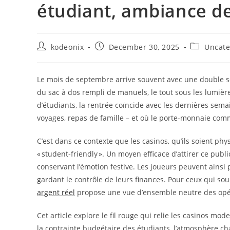
étudiant, ambiance de
kodeonix
December 30, 2025
Uncate
Le mois de septembre arrive souvent avec une double sen
du sac à dos rempli de manuels, le tout sous les lumièr
d’étudiants, la rentrée coïncide avec les dernières sem
voyages, repas de famille – et où le porte‑monnaie comm
C’est dans ce contexte que les casinos, qu’ils soient p
« student‑friendly ». Un moyen efficace d’attirer ce publ
conservant l’émotion festive. Les joueurs peuvent ainsi
gardant le contrôle de leurs finances. Pour ceux qui sou
argent réel
propose une vue d’ensemble neutre des opér
Cet article explore le fil rouge qui relie les casinos mo
la contrainte budgétaire des étudiants, l’atmosphère ch