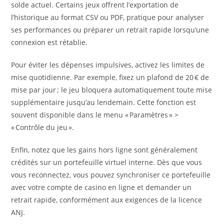
solde actuel. Certains jeux offrent l’exportation de
l’historique au format CSV ou PDF, pratique pour analyser
ses performances ou préparer un retrait rapide lorsqu’une
connexion est rétablie.
Pour éviter les dépenses impulsives, activez les limites de
mise quotidienne. Par exemple, fixez un plafond de 20 € de
mise par jour ; le jeu bloquera automatiquement toute mise
supplémentaire jusqu’au lendemain. Cette fonction est
souvent disponible dans le menu « Paramètres » >
« Contrôle du jeu ».
Enfin, notez que les gains hors ligne sont généralement
crédités sur un portefeuille virtuel interne. Dès que vous
vous reconnectez, vous pouvez synchroniser ce portefeuille
avec votre compte de casino en ligne et demander un
retrait rapide, conformément aux exigences de la licence
ANJ.