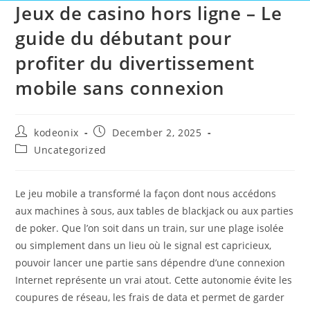
Jeux de casino hors ligne – Le
guide du débutant pour
profiter du divertissement
mobile sans connexion
kodeonix
December 2, 2025
Uncategorized
Le jeu mobile a transformé la façon dont nous accédons
aux machines à sous, aux tables de blackjack ou aux parties
de poker. Que l’on soit dans un train, sur une plage isolée
ou simplement dans un lieu où le signal est capricieux,
pouvoir lancer une partie sans dépendre d’une connexion
Internet représente un vrai atout. Cette autonomie évite les
coupures de réseau, les frais de data et permet de garder