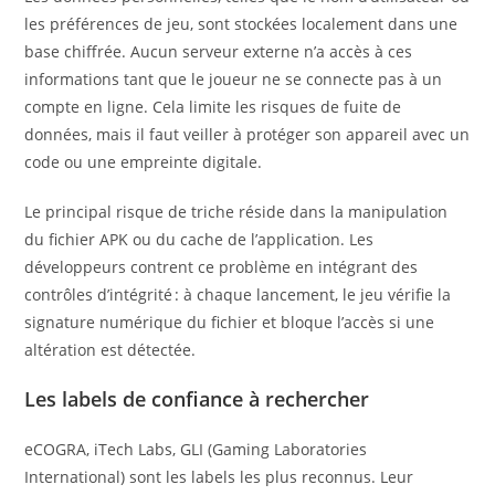
les préférences de jeu, sont stockées localement dans une
base chiffrée. Aucun serveur externe n’a accès à ces
informations tant que le joueur ne se connecte pas à un
compte en ligne. Cela limite les risques de fuite de
données, mais il faut veiller à protéger son appareil avec un
code ou une empreinte digitale.
Le principal risque de triche réside dans la manipulation
du fichier APK ou du cache de l’application. Les
développeurs contrent ce problème en intégrant des
contrôles d’intégrité : à chaque lancement, le jeu vérifie la
signature numérique du fichier et bloque l’accès si une
altération est détectée.
Les labels de confiance à rechercher
eCOGRA, iTech Labs, GLI (Gaming Laboratories
International) sont les labels les plus reconnus. Leur