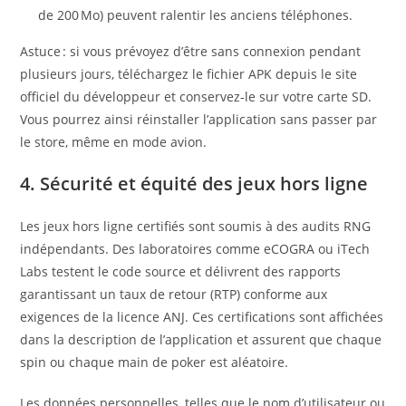
de 200 Mo) peuvent ralentir les anciens téléphones.
Astuce : si vous prévoyez d’être sans connexion pendant
plusieurs jours, téléchargez le fichier APK depuis le site
officiel du développeur et conservez‑le sur votre carte SD.
Vous pourrez ainsi réinstaller l’application sans passer par
le store, même en mode avion.
4. Sécurité et équité des jeux hors ligne
Les jeux hors ligne certifiés sont soumis à des audits RNG
indépendants. Des laboratoires comme eCOGRA ou iTech
Labs testent le code source et délivrent des rapports
garantissant un taux de retour (RTP) conforme aux
exigences de la licence ANJ. Ces certifications sont affichées
dans la description de l’application et assurent que chaque
spin ou chaque main de poker est aléatoire.
Les données personnelles, telles que le nom d’utilisateur ou