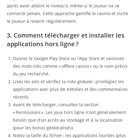
après avoir atteint le niveau 5, même si le joueur ne se
connecte jamais. Cette approche gamifie le casino et incite
le joueur à revenir régulièrement.
3. Comment télécharger et installer les
applications hors ligne ?
Ouvrez le Google Play Store ou l’App Store et saisissez
des mots‑clés comme « offline casino » ou le nom précis
du jeu recherché.
Lisez les avis et vérifiez la note globale ; privilégiez les
applications avec plus de 4 étoiles et des commentaires
récents.
Avant de télécharger, consultez la section
« Permissions ». Les jeux hors ligne n’ont généralement
besoin que d’un accès au stockage et à la localisation
(pour les bonus géolocalisés).
Notez la taille du fichier : les applications lourdes (plus