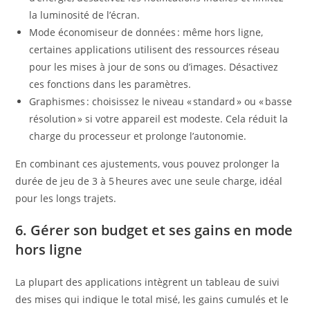
la luminosité de l’écran.
Mode économiseur de données : même hors ligne,
certaines applications utilisent des ressources réseau
pour les mises à jour de sons ou d’images. Désactivez
ces fonctions dans les paramètres.
Graphismes : choisissez le niveau « standard » ou « basse
résolution » si votre appareil est modeste. Cela réduit la
charge du processeur et prolonge l’autonomie.
En combinant ces ajustements, vous pouvez prolonger la
durée de jeu de 3 à 5 heures avec une seule charge, idéal
pour les longs trajets.
6. Gérer son budget et ses gains en mode
hors ligne
La plupart des applications intègrent un tableau de suivi
des mises qui indique le total misé, les gains cumulés et le