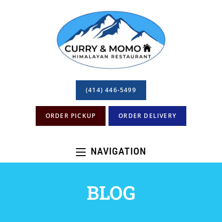
(414) 446-5499
ORDER PICKUP
ORDER DELIVERY
NAVIGATION
BLOG