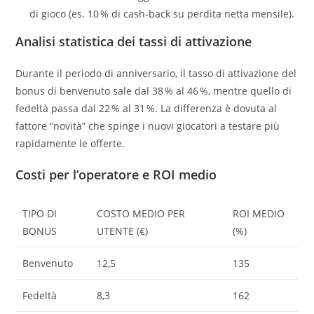
di gioco (es. 10 % di cash‑back su perdita netta mensile).
Analisi statistica dei tassi di attivazione
Durante il periodo di anniversario, il tasso di attivazione del
bonus di benvenuto sale dal 38 % al 46 %, mentre quello di
fedeltà passa dal 22 % al 31 %. La differenza è dovuta al
fattore “novità” che spinge i nuovi giocatori a testare più
rapidamente le offerte.
Costi per l’operatore e ROI medio
TIPO DI
COSTO MEDIO PER
ROI MEDIO
BONUS
UTENTE (€)
(%)
Benvenuto
12,5
135
Fedeltà
8,3
162