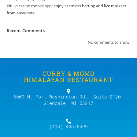
PinUp casino mobile app: enjoy seamless betting and live markets
from anywhere
Recent Comments
No comments to show.
CURRY & MOMO
HIMALAYAN RESTAURANT
6969 N. Port Washington Rd., Suite B120,
Glendale, WI 53217
(414) 446-5499