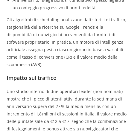
Anniversario: “Mega Bonus” cumulativo, spesso legato a
un conteggio progressivo di punti fedeltà.
Gli algoritmi di scheduling analizzano dati storici di traffico,
stagionalità delle ricerche su Google Trends e la
disponibilità di nuovi giochi provenienti da fornitori di
software proprietario. In pratica, un motore di intelligenza
artificiale assegna pesi a ciascun giorno in base a variabili
come il tasso di conversione (CR) e il valore medio della
scommessa (AVB).
Impatto sul traffico
Uno studio interno di due operatori leader (non nominati)
mostra che il picco di utenti attivi durante la settimana di
anniversario supera del 27 % la media mensile, con un
incremento di 1,8 milioni di sessioni in Italia. Il valore medio
delle puntate sale da €12 a €17, segno che la combinazione
di festeggiamenti e bonus attrae sia nuovi giocatori che