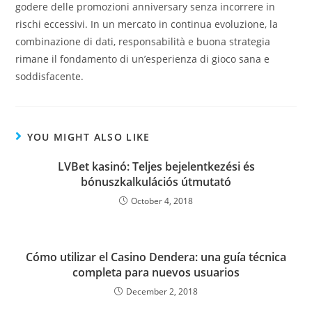
godere delle promozioni anniversary senza incorrere in
rischi eccessivi. In un mercato in continua evoluzione, la
combinazione di dati, responsabilità e buona strategia
rimane il fondamento di un’esperienza di gioco sana e
soddisfacente.
YOU MIGHT ALSO LIKE
LVBet kasinó: Teljes bejelentkezési és
bónuszkalkulációs útmutató
October 4, 2018
Cómo utilizar el Casino Dendera: una guía técnica
completa para nuevos usuarios
December 2, 2018