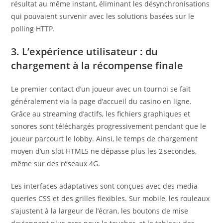
résultat au même instant, éliminant les désynchronisations
qui pouvaient survenir avec les solutions basées sur le
polling HTTP.
3. L’expérience utilisateur : du
chargement à la récompense finale
Le premier contact d’un joueur avec un tournoi se fait
généralement via la page d’accueil du casino en ligne.
Grâce au streaming d’actifs, les fichiers graphiques et
sonores sont téléchargés progressivement pendant que le
joueur parcourt le lobby. Ainsi, le temps de chargement
moyen d’un slot HTML5 ne dépasse plus les 2 secondes,
même sur des réseaux 4G.
Les interfaces adaptatives sont conçues avec des media
queries CSS et des grilles flexibles. Sur mobile, les rouleaux
s’ajustent à la largeur de l’écran, les boutons de mise