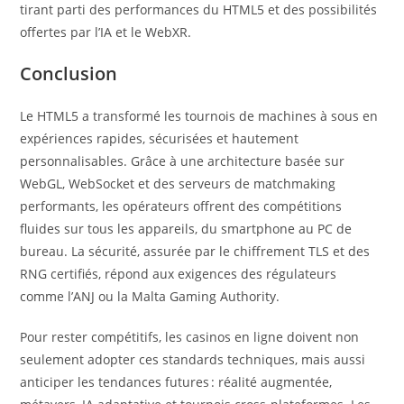
tirant parti des performances du HTML5 et des possibilités
offertes par l’IA et le WebXR.
Conclusion
Le HTML5 a transformé les tournois de machines à sous en
expériences rapides, sécurisées et hautement
personnalisables. Grâce à une architecture basée sur
WebGL, WebSocket et des serveurs de matchmaking
performants, les opérateurs offrent des compétitions
fluides sur tous les appareils, du smartphone au PC de
bureau. La sécurité, assurée par le chiffrement TLS et des
RNG certifiés, répond aux exigences des régulateurs
comme l’ANJ ou la Malta Gaming Authority.
Pour rester compétitifs, les casinos en ligne doivent non
seulement adopter ces standards techniques, mais aussi
anticiper les tendances futures : réalité augmentée,