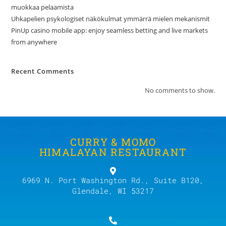
muokkaa pelaamista
Uhkapelien psykologiset näkökulmat ymmärrä mielen mekanismit
PinUp casino mobile app: enjoy seamless betting and live markets
from anywhere
Recent Comments
No comments to show.
CURRY & MOMO
HIMALAYAN RESTAURANT
6969 N. Port Washington Rd., Suite B120,
Glendale, WI 53217