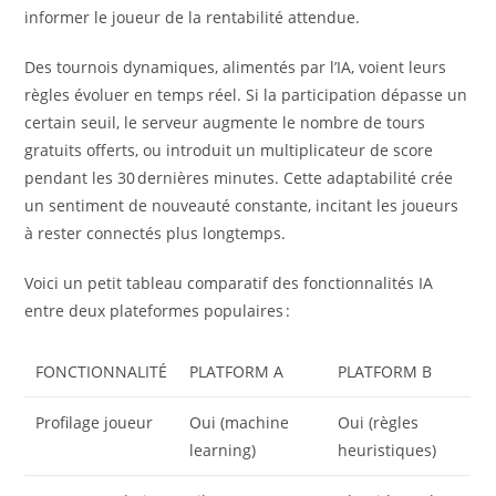
informer le joueur de la rentabilité attendue.
Des tournois dynamiques, alimentés par l’IA, voient leurs
règles évoluer en temps réel. Si la participation dépasse un
certain seuil, le serveur augmente le nombre de tours
gratuits offerts, ou introduit un multiplicateur de score
pendant les 30 dernières minutes. Cette adaptabilité crée
un sentiment de nouveauté constante, incitant les joueurs
à rester connectés plus longtemps.
Voici un petit tableau comparatif des fonctionnalités IA
entre deux plateformes populaires :
FONCTIONNALITÉ
PLATFORM A
PLATFORM B
Profilage joueur
Oui (machine
Oui (règles
learning)
heuristiques)