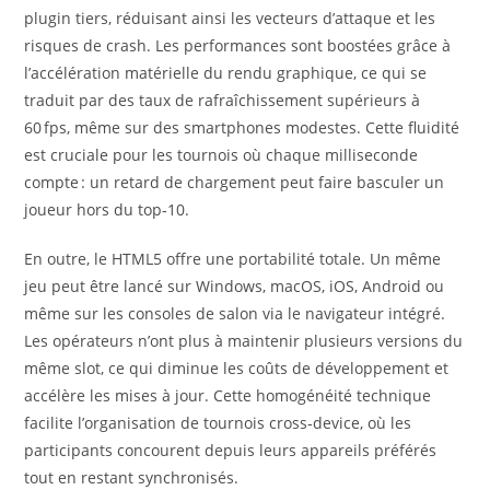
plugin tiers, réduisant ainsi les vecteurs d’attaque et les
risques de crash. Les performances sont boostées grâce à
l’accélération matérielle du rendu graphique, ce qui se
traduit par des taux de rafraîchissement supérieurs à
60 fps, même sur des smartphones modestes. Cette fluidité
est cruciale pour les tournois où chaque milliseconde
compte : un retard de chargement peut faire basculer un
joueur hors du top‑10.
En outre, le HTML5 offre une portabilité totale. Un même
jeu peut être lancé sur Windows, macOS, iOS, Android ou
même sur les consoles de salon via le navigateur intégré.
Les opérateurs n’ont plus à maintenir plusieurs versions du
même slot, ce qui diminue les coûts de développement et
accélère les mises à jour. Cette homogénéité technique
facilite l’organisation de tournois cross‑device, où les
participants concourent depuis leurs appareils préférés
tout en restant synchronisés.