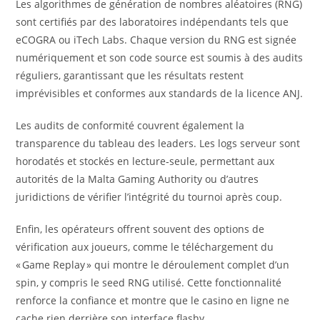
Les algorithmes de génération de nombres aléatoires (RNG)
sont certifiés par des laboratoires indépendants tels que
eCOGRA ou iTech Labs. Chaque version du RNG est signée
numériquement et son code source est soumis à des audits
réguliers, garantissant que les résultats restent
imprévisibles et conformes aux standards de la licence ANJ.
Les audits de conformité couvrent également la
transparence du tableau des leaders. Les logs serveur sont
horodatés et stockés en lecture‑seule, permettant aux
autorités de la Malta Gaming Authority ou d’autres
juridictions de vérifier l’intégrité du tournoi après coup.
Enfin, les opérateurs offrent souvent des options de
vérification aux joueurs, comme le téléchargement du
« Game Replay » qui montre le déroulement complet d’un
spin, y compris le seed RNG utilisé. Cette fonctionnalité
renforce la confiance et montre que le casino en ligne ne
cache rien derrière son interface flashy.