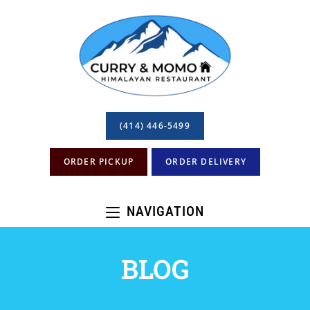
(414) 446-5499
ORDER PICKUP
ORDER DELIVERY
NAVIGATION
BLOG