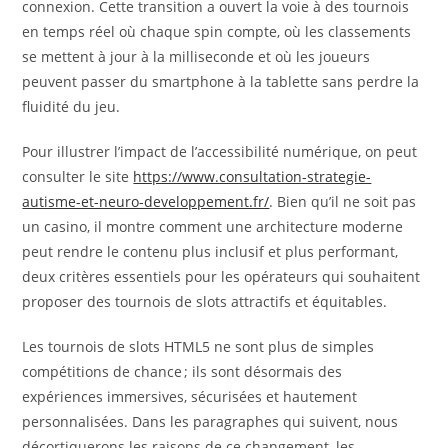
connexion. Cette transition a ouvert la voie à des tournois
en temps réel où chaque spin compte, où les classements
se mettent à jour à la milliseconde et où les joueurs
peuvent passer du smartphone à la tablette sans perdre la
fluidité du jeu.
Pour illustrer l’impact de l’accessibilité numérique, on peut
consulter le site
https://www.consultation-strategie-
autisme-et-neuro-developpement.fr/
. Bien qu’il ne soit pas
un casino, il montre comment une architecture moderne
peut rendre le contenu plus inclusif et plus performant,
deux critères essentiels pour les opérateurs qui souhaitent
proposer des tournois de slots attractifs et équitables.
Les tournois de slots HTML5 ne sont plus de simples
compétitions de chance ; ils sont désormais des
expériences immersives, sécurisées et hautement
personnalisées. Dans les paragraphes qui suivent, nous
décortiquerons les raisons de ce changement, les