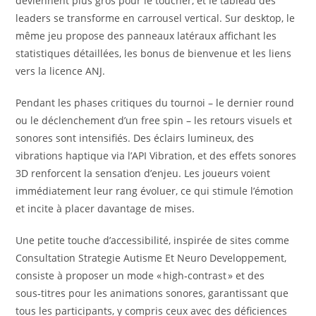
deviennent plus gros pour le toucher, et le tableau des
leaders se transforme en carrousel vertical. Sur desktop, le
même jeu propose des panneaux latéraux affichant les
statistiques détaillées, les bonus de bienvenue et les liens
vers la licence ANJ.
Pendant les phases critiques du tournoi – le dernier round
ou le déclenchement d’un free spin – les retours visuels et
sonores sont intensifiés. Des éclairs lumineux, des
vibrations haptique via l’API Vibration, et des effets sonores
3D renforcent la sensation d’enjeu. Les joueurs voient
immédiatement leur rang évoluer, ce qui stimule l’émotion
et incite à placer davantage de mises.
Une petite touche d’accessibilité, inspirée de sites comme
Consultation Strategie Autisme Et Neuro Developpement,
consiste à proposer un mode « high‑contrast » et des
sous‑titres pour les animations sonores, garantissant que
tous les participants, y compris ceux avec des déficiences