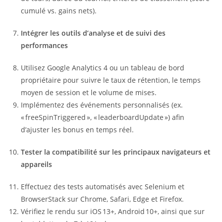
cumulé vs. gains nets).
Intégrer les outils d’analyse et de suivi des
performances
Utilisez Google Analytics 4 ou un tableau de bord
propriétaire pour suivre le taux de rétention, le temps
moyen de session et le volume de mises.
Implémentez des événements personnalisés (ex.
« freeSpinTriggered », « leaderboardUpdate ») afin
d’ajuster les bonus en temps réel.
Tester la compatibilité sur les principaux navigateurs et
appareils
Effectuez des tests automatisés avec Selenium et
BrowserStack sur Chrome, Safari, Edge et Firefox.
Vérifiez le rendu sur iOS 13+, Android 10+, ainsi que sur