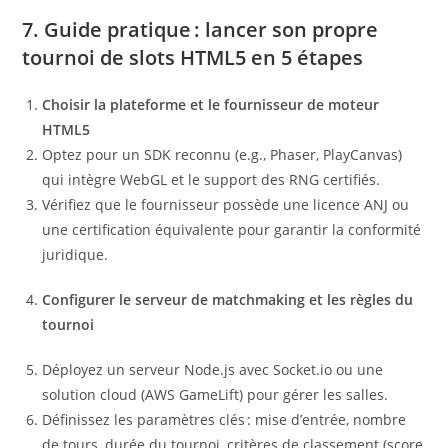
7. Guide pratique : lancer son propre
tournoi de slots HTML5 en 5 étapes
Choisir la plateforme et le fournisseur de moteur
HTML5
Optez pour un SDK reconnu (e.g., Phaser, PlayCanvas)
qui intègre WebGL et le support des RNG certifiés.
Vérifiez que le fournisseur possède une licence ANJ ou
une certification équivalente pour garantir la conformité
juridique.
Configurer le serveur de matchmaking et les règles du
tournoi
Déployez un serveur Node.js avec Socket.io ou une
solution cloud (AWS GameLift) pour gérer les salles.
Définissez les paramètres clés : mise d’entrée, nombre
de tours, durée du tournoi, critères de classement (score