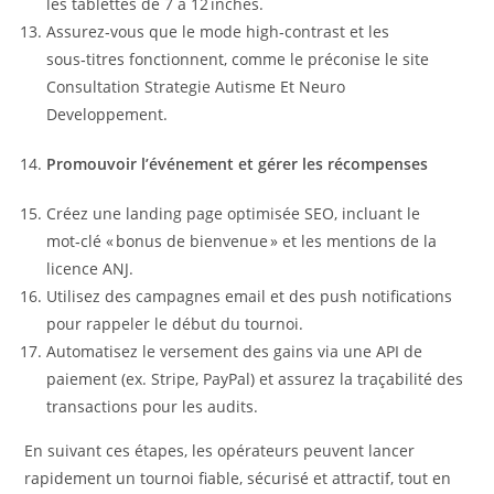
les tablettes de 7 à 12 inches.
Assurez‑vous que le mode high‑contrast et les
sous‑titres fonctionnent, comme le préconise le site
Consultation Strategie Autisme Et Neuro
Developpement.
Promouvoir l’événement et gérer les récompenses
Créez une landing page optimisée SEO, incluant le
mot‑clé « bonus de bienvenue » et les mentions de la
licence ANJ.
Utilisez des campagnes email et des push notifications
pour rappeler le début du tournoi.
Automatisez le versement des gains via une API de
paiement (ex. Stripe, PayPal) et assurez la traçabilité des
transactions pour les audits.
En suivant ces étapes, les opérateurs peuvent lancer
rapidement un tournoi fiable, sécurisé et attractif, tout en