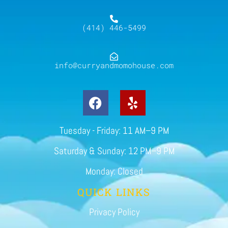
(414) 446-5499
info@curryandmomohouse.com
Tuesday - Friday: 11 AM–9 PM
Saturday & Sunday: 12 PM–9 PM
Monday: Closed
QUICK LINKS
Privacy Policy