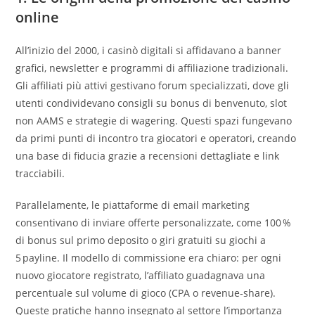
online
All’inizio del 2000, i casinò digitali si affidavano a banner
grafici, newsletter e programmi di affiliazione tradizionali.
Gli affiliati più attivi gestivano forum specializzati, dove gli
utenti condividevano consigli su bonus di benvenuto, slot
non AAMS e strategie di wagering. Questi spazi fungevano
da primi punti di incontro tra giocatori e operatori, creando
una base di fiducia grazie a recensioni dettagliate e link
tracciabili.
Parallelamente, le piattaforme di email marketing
consentivano di inviare offerte personalizzate, come 100 %
di bonus sul primo deposito o giri gratuiti su giochi a
5 payline. Il modello di commissione era chiaro: per ogni
nuovo giocatore registrato, l’affiliato guadagnava una
percentuale sul volume di gioco (CPA o revenue‑share).
Queste pratiche hanno insegnato al settore l’importanza