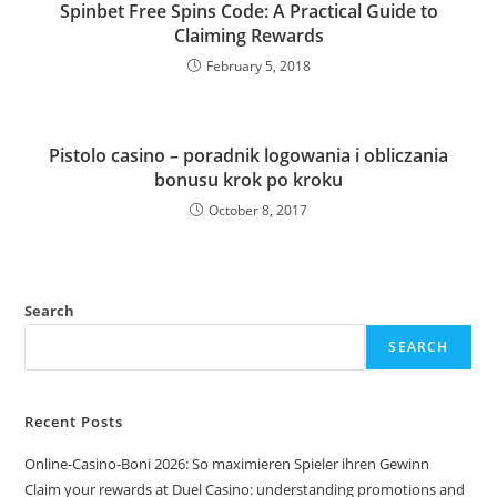
Spinbet Free Spins Code: A Practical Guide to
Claiming Rewards
February 5, 2018
Pistolo casino – poradnik logowania i obliczania
bonusu krok po kroku
October 8, 2017
Search
SEARCH
Recent Posts
Online-Casino-Boni 2026: So maximieren Spieler ihren Gewinn
Claim your rewards at Duel Casino: understanding promotions and