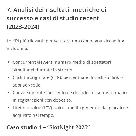
7. Analisi dei risultati: metriche di
successo e casi di studio recenti
(2023‑2024)
Le KPI più rilevanti per valutare una campagna streaming
includono:
Concurrent viewers: numero medio di spettatori
simultanei durante lo stream.
Click‑through rate (CTR): percentuale di click sui link o
sponsor‑code.
Conversion rate: percentuale di click che si trasformano
in registrazioni con deposito.
Lifetime value (LTV): valore medio generato dal giocatore
acquisito nel tempo.
Caso studio 1 – “SlotNight 2023”