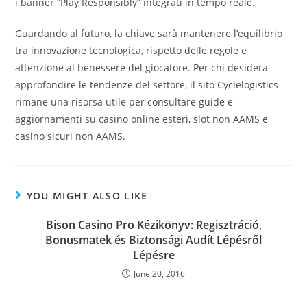
i banner “Play Responsibly” integrati in tempo reale.
Guardando al futuro, la chiave sarà mantenere l’equilibrio
tra innovazione tecnologica, rispetto delle regole e
attenzione al benessere del giocatore. Per chi desidera
approfondire le tendenze del settore, il sito Cyclelogistics
rimane una risorsa utile per consultare guide e
aggiornamenti su casino online esteri, slot non AAMS e
casino sicuri non AAMS.
YOU MIGHT ALSO LIKE
Bison Casino Pro Kézikönyv: Regisztráció,
Bonusmatek és Biztonsági Audít Lépésről
Lépésre
June 20, 2016