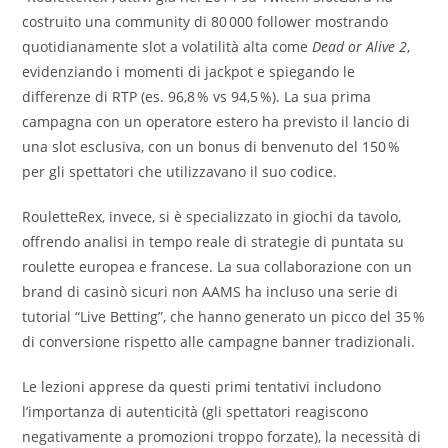
costruito una community di 80 000 follower mostrando
quotidianamente slot a volatilità alta come
Dead or Alive 2
,
evidenziando i momenti di jackpot e spiegando le
differenze di RTP (es. 96,8 % vs 94,5 %). La sua prima
campagna con un operatore estero ha previsto il lancio di
una slot esclusiva, con un bonus di benvenuto del 150 %
per gli spettatori che utilizzavano il suo codice.
RouletteRex, invece, si è specializzato in giochi da tavolo,
offrendo analisi in tempo reale di strategie di puntata su
roulette europea e francese. La sua collaborazione con un
brand di casinò sicuri non AAMS ha incluso una serie di
tutorial “Live Betting”, che hanno generato un picco del 35 %
di conversione rispetto alle campagne banner tradizionali.
Le lezioni apprese da questi primi tentativi includono
l’importanza di autenticità (gli spettatori reagiscono
negativamente a promozioni troppo forzate), la necessità di