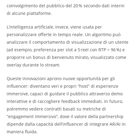
coinvolgimento del pubblico del 20 % secondo dati interni
di alcune piattaforme.
L’intelligenza artificiale, invece, viene usata per
personalizzare offerte in tempo reale. Un algoritmo può
analizzare il comportamento di visualizzazione di un utente
(ad esempio, preferenza per slot a 5 reel con RTP > 96 %) e
proporre un bonus di benvenuto mirato, visualizzato come
overlay durante lo stream.
Queste innovazioni aprono nuove opportunità per gli
influencer: diventano veri e propri “host” di esperienze
immersive, capaci di guidare il pubblico attraverso demo
interattive e di raccogliere feedback immediati. In futuro,
potremmo vedere contratti basati su metriche di
“engagement immersivo”, dove il valore della partnership
dipende dalla capacità dell’influencer di integrare AR/AI in
maniera fluida.