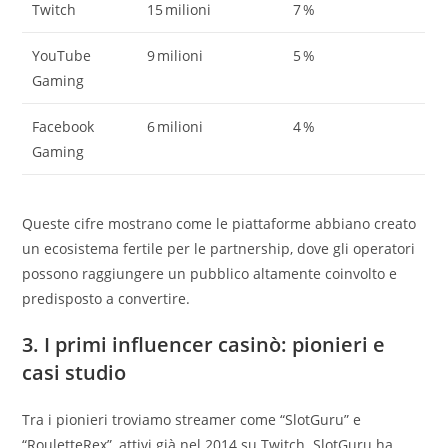
Twitch
15 milioni
7 %
YouTube
9 milioni
5 %
Gaming
Facebook
6 milioni
4 %
Gaming
Queste cifre mostrano come le piattaforme abbiano creato
un ecosistema fertile per le partnership, dove gli operatori
possono raggiungere un pubblico altamente coinvolto e
predisposto a convertire.
3. I primi influencer casinò: pionieri e
casi studio
Tra i pionieri troviamo streamer come “SlotGuru” e
“RouletteRex”, attivi già nel 2014 su Twitch. SlotGuru ha