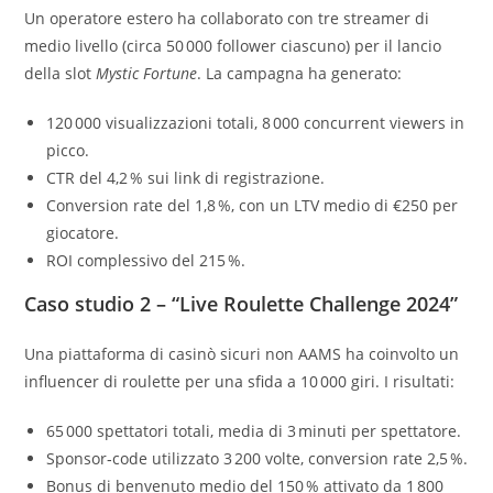
Un operatore estero ha collaborato con tre streamer di
medio livello (circa 50 000 follower ciascuno) per il lancio
della slot
Mystic Fortune
. La campagna ha generato:
120 000 visualizzazioni totali, 8 000 concurrent viewers in
picco.
CTR del 4,2 % sui link di registrazione.
Conversion rate del 1,8 %, con un LTV medio di €250 per
giocatore.
ROI complessivo del 215 %.
Caso studio 2 – “Live Roulette Challenge 2024”
Una piattaforma di casinò sicuri non AAMS ha coinvolto un
influencer di roulette per una sfida a 10 000 giri. I risultati:
65 000 spettatori totali, media di 3 minuti per spettatore.
Sponsor‑code utilizzato 3 200 volte, conversion rate 2,5 %.
Bonus di benvenuto medio del 150 % attivato da 1 800