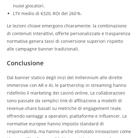
nuovi giocatori.
LTV medio di €320, ROI del 260 %.
Le lezioni chiave emergono chiaramente: la combinazione
di contenuti interattivi, offerte personalizzate e trasparenza
normativa genera tassi di conversione superiori rispetto
alle campagne banner tradizionali.
Conclusione
Dal banner statico degli inizi del millennium alle dirette
immersive con AR e AI, le partnership in streaming hanno
ridefinito il marketing dei casinò online. Le collaborazioni
sono passate da semplici link di affiliazione a modelli di
revenue‑share basati su metriche di engagement reale,
offrendo vantaggi a operatori, piattaforme e influencer. Le
normative europee hanno imposto standard di
responsabilità, ma hanno anche stimolato innovazioni come