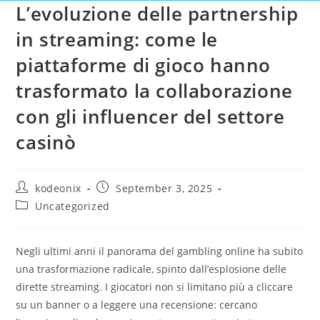
L’evoluzione delle partnership
in streaming: come le
piattaforme di gioco hanno
trasformato la collaborazione
con gli influencer del settore
casinò
kodeonix
September 3, 2025
Uncategorized
Negli ultimi anni il panorama del gambling online ha subito
una trasformazione radicale, spinto dall’esplosione delle
dirette streaming. I giocatori non si limitano più a cliccare
su un banner o a leggere una recensione: cercano