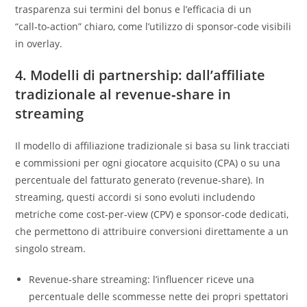
trasparenza sui termini del bonus e l’efficacia di un
“call‑to‑action” chiaro, come l’utilizzo di sponsor‑code visibili
in overlay.
4. Modelli di partnership: dall’affiliate
tradizionale al revenue‑share in
streaming
Il modello di affiliazione tradizionale si basa su link tracciati
e commissioni per ogni giocatore acquisito (CPA) o su una
percentuale del fatturato generato (revenue‑share). In
streaming, questi accordi si sono evoluti includendo
metriche come cost‑per‑view (CPV) e sponsor‑code dedicati,
che permettono di attribuire conversioni direttamente a un
singolo stream.
Revenue‑share streaming: l’influencer riceve una
percentuale delle scommesse nette dei propri spettatori