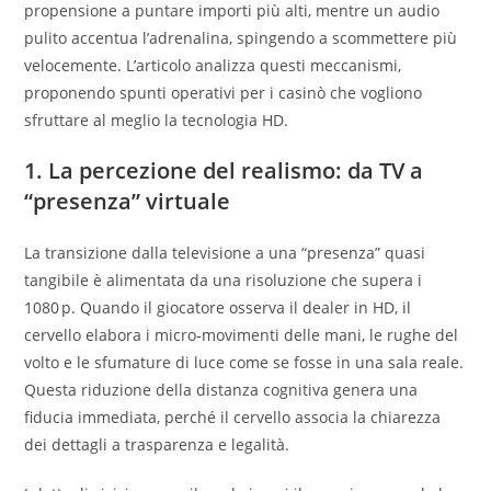
propensione a puntare importi più alti, mentre un audio
pulito accentua l’adrenalina, spingendo a scommettere più
velocemente. L’articolo analizza questi meccanismi,
proponendo spunti operativi per i casinò che vogliono
sfruttare al meglio la tecnologia HD.
1. La percezione del realismo: da TV a
“presenza” virtuale
La transizione dalla televisione a una “presenza” quasi
tangibile è alimentata da una risoluzione che supera i
1080 p. Quando il giocatore osserva il dealer in HD, il
cervello elabora i micro‑movimenti delle mani, le rughe del
volto e le sfumature di luce come se fosse in una sala reale.
Questa riduzione della distanza cognitiva genera una
fiducia immediata, perché il cervello associa la chiarezza
dei dettagli a trasparenza e legalità.