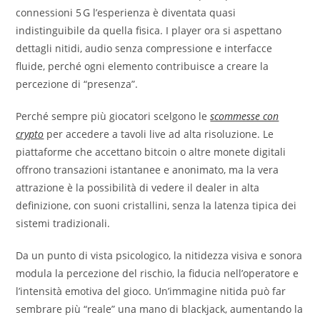
connessioni 5 G l’esperienza è diventata quasi
indistinguibile da quella fisica. I player ora si aspettano
dettagli nitidi, audio senza compressione e interfacce
fluide, perché ogni elemento contribuisce a creare la
percezione di “presenza”.
Perché sempre più giocatori scelgono le
scommesse con
crypto
per accedere a tavoli live ad alta risoluzione. Le
piattaforme che accettano bitcoin o altre monete digitali
offrono transazioni istantanee e anonimato, ma la vera
attrazione è la possibilità di vedere il dealer in alta
definizione, con suoni cristallini, senza la latenza tipica dei
sistemi tradizionali.
Da un punto di vista psicologico, la nitidezza visiva e sonora
modula la percezione del rischio, la fiducia nell’operatore e
l’intensità emotiva del gioco. Un’immagine nitida può far
sembrare più “reale” una mano di blackjack, aumentando la