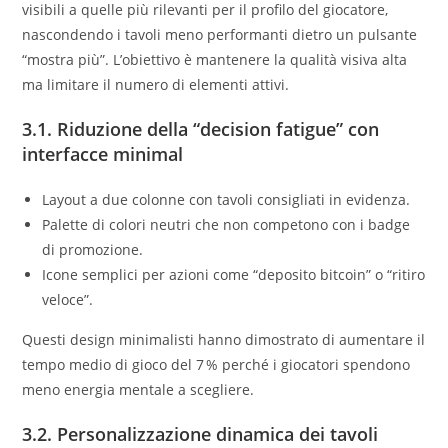
visibili a quelle più rilevanti per il profilo del giocatore,
nascondendo i tavoli meno performanti dietro un pulsante
“mostra più”. L’obiettivo è mantenere la qualità visiva alta
ma limitare il numero di elementi attivi.
3.1. Riduzione della “decision fatigue” con
interfacce minimal
Layout a due colonne con tavoli consigliati in evidenza.
Palette di colori neutri che non competono con i badge
di promozione.
Icone semplici per azioni come “deposito bitcoin” o “ritiro
veloce”.
Questi design minimalisti hanno dimostrato di aumentare il
tempo medio di gioco del 7 % perché i giocatori spendono
meno energia mentale a scegliere.
3.2. Personalizzazione dinamica dei tavoli