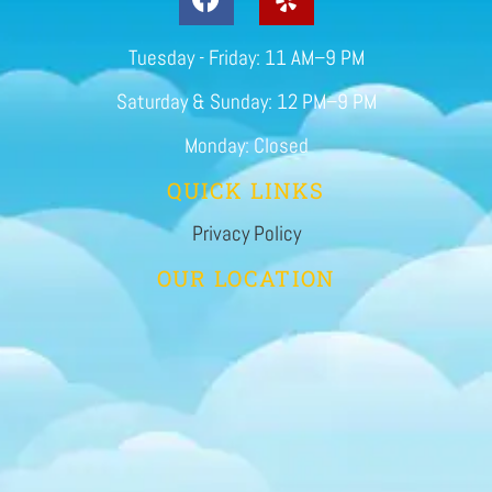
Tuesday - Friday: 11 AM–9 PM
Saturday & Sunday: 12 PM–9 PM
Monday: Closed
QUICK LINKS
Privacy Policy
OUR LOCATION