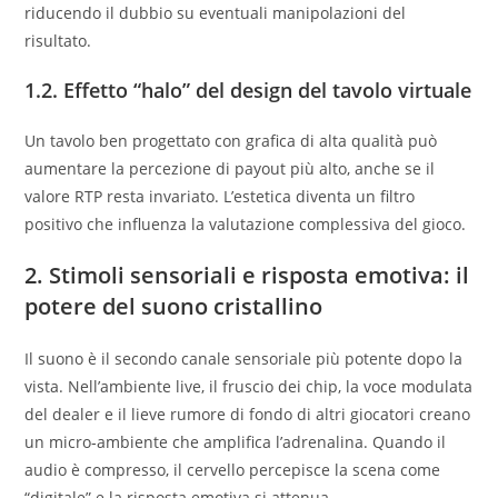
riducendo il dubbio su eventuali manipolazioni del
risultato.
1.2. Effetto “halo” del design del tavolo virtuale
Un tavolo ben progettato con grafica di alta qualità può
aumentare la percezione di payout più alto, anche se il
valore RTP resta invariato. L’estetica diventa un filtro
positivo che influenza la valutazione complessiva del gioco.
2. Stimoli sensoriali e risposta emotiva: il
potere del suono cristallino
Il suono è il secondo canale sensoriale più potente dopo la
vista. Nell’ambiente live, il fruscio dei chip, la voce modulata
del dealer e il lieve rumore di fondo di altri giocatori creano
un micro‑ambiente che amplifica l’adrenalina. Quando il
audio è compresso, il cervello percepisce la scena come
“digitale” e la risposta emotiva si attenua.