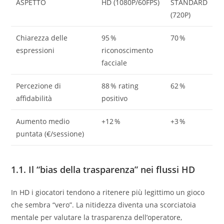
ASPETTO
HD (1080P/60FPS)
STANDARD
(720P)
Chiarezza delle
95 %
70 %
espressioni
riconoscimento
facciale
Percezione di
88 % rating
62 %
affidabilità
positivo
Aumento medio
+12 %
+3 %
puntata (€/sessione)
1.1. Il “bias della trasparenza” nei flussi HD
In HD i giocatori tendono a ritenere più legittimo un gioco
che sembra “vero”. La nitidezza diventa una scorciatoia
mentale per valutare la trasparenza dell’operatore,