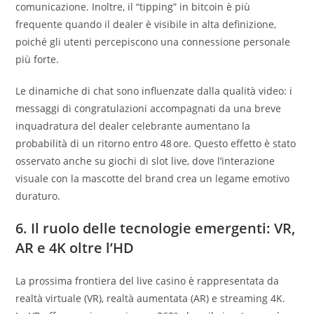
comunicazione. Inoltre, il “tipping” in bitcoin è più
frequente quando il dealer è visibile in alta definizione,
poiché gli utenti percepiscono una connessione personale
più forte.
Le dinamiche di chat sono influenzate dalla qualità video: i
messaggi di congratulazioni accompagnati da una breve
inquadratura del dealer celebrante aumentano la
probabilità di un ritorno entro 48 ore. Questo effetto è stato
osservato anche su giochi di slot live, dove l’interazione
visuale con la mascotte del brand crea un legame emotivo
duraturo.
6. Il ruolo delle tecnologie emergenti: VR,
AR e 4K oltre l’HD
La prossima frontiera del live casino è rappresentata da
realtà virtuale (VR), realtà aumentata (AR) e streaming 4K.