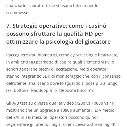
finanziario, soprattutto se si usano bitcoin per le
scommesse.
7. Strategie operative: come i casinò
possono sfruttare la qualità HD per
ottimizzare la psicologia del giocatore
Raccogliere dati biometrici, come eye‑tracking e heart‑rate,
in ambienti HD permette di capire quali elementi visivi o
sonori generano picchi di eccitazione. Molti operatori
stanno integrando SDK di monitoraggio che, con il consenso
dell’utente, analizzano dove lo sguardo si posa più a lungo
(es. bottone “Raddoppia” o “Deposita bitcoin”).
Gli A/B test su diverse qualità video (720p vs 1080p vs 4K)
mostrano che un upgrade a 1080p aumenta il LTV medio
del 9 % in sei mesi. Gli operatori possono quindi
segmentare gli utenti: i high‑roller ricevono streaming 4K,