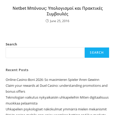
Netbet Μπόνους: Υπολογισμοί και Πρακτικές
Συμβουλές
June 25, 2016
Search
SEARCH
Recent Posts
Online-Casino-Boni 2026: So maximieren Spieler ihren Gewinn
Claim your rewards at Duel Casino: understanding promotions and
bonus offers
Teknologian vaikutus nykyaikaisiin uhkapeleihin Miten digitaalisuus
muokkaa pelaamista
Uhkapelien psykologiset näkökulmat ymmärrä mielen mekanismit