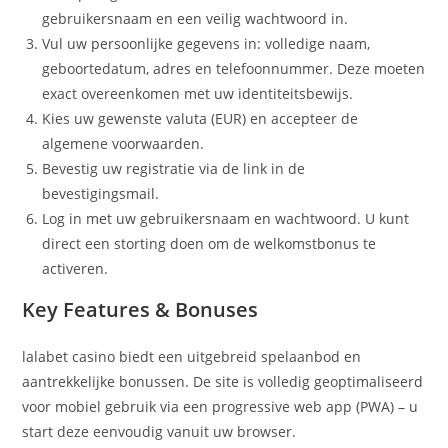
gebruikersnaam en een veilig wachtwoord in.
Vul uw persoonlijke gegevens in: volledige naam,
geboortedatum, adres en telefoonnummer. Deze moeten
exact overeenkomen met uw identiteitsbewijs.
Kies uw gewenste valuta (EUR) en accepteer de
algemene voorwaarden.
Bevestig uw registratie via de link in de
bevestigingsmail.
Log in met uw gebruikersnaam en wachtwoord. U kunt
direct een storting doen om de welkomstbonus te
activeren.
Key Features & Bonuses
lalabet casino biedt een uitgebreid spelaanbod en
aantrekkelijke bonussen. De site is volledig geoptimaliseerd
voor mobiel gebruik via een progressive web app (PWA) – u
start deze eenvoudig vanuit uw browser.