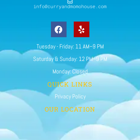
info@curryandmomohouse.com
Tuesday - Friday: 11 AM–9 PM
Saturday & Sunday: 12 PM–9 PM
Monday: Closed
QUICK LINKS
Privacy Policy
OUR LOCATION