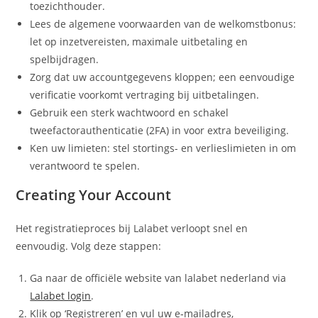
toezichthouder.
Lees de algemene voorwaarden van de welkomstbonus:
let op inzetvereisten, maximale uitbetaling en
spelbijdragen.
Zorg dat uw accountgegevens kloppen; een eenvoudige
verificatie voorkomt vertraging bij uitbetalingen.
Gebruik een sterk wachtwoord en schakel
tweefactorauthenticatie (2FA) in voor extra beveiliging.
Ken uw limieten: stel stortings- en verlieslimieten in om
verantwoord te spelen.
Creating Your Account
Het registratieproces bij Lalabet verloopt snel en
eenvoudig. Volg deze stappen:
Ga naar de officiële website van lalabet nederland via
Lalabet login
.
Klik op ‘Registreren’ en vul uw e‑mailadres,