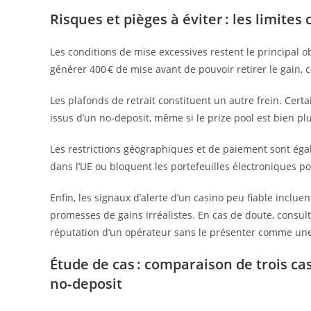
Risques et pièges à éviter : les limite
Les conditions de mise excessives restent le principal o
générer 400 € de mise avant de pouvoir retirer le gain, 
Les plafonds de retrait constituent un autre frein. Cer
issus d’un no‑deposit, même si le prize pool est bien plu
Les restrictions géographiques et de paiement sont égal
dans l’UE ou bloquent les portefeuilles électroniques po
Enfin, les signaux d’alerte d’un casino peu fiable incluen
promesses de gains irréalistes. En cas de doute, consult
réputation d’un opérateur sans le présenter comme une a
Étude de cas : comparaison de trois ca
no‑deposit