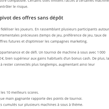
 titre compatible. Certains sites limitent l’accès à certaines machin
ontrôler le risque.
pivot des offres sans dépôt
 fidéliser les joueurs. En rassemblant plusieurs participants autou
rtementales précieuses (temps de jeu, préférence de jeu, taux de
offres futures et d’optimiser les campagnes marketing.
appartenance et de défi. Un tournoi de machine à sous avec 1 000
00 €, bien supérieur aux gains habituels d’un bonus cash. De plus, l
rs à rester connectés plus longtemps, augmentant ainsi leur
 les 10 meilleurs scores.
haque main gagnante rapporte des points de tournoi.
its cumulés sur plusieurs machines à sous à thème.