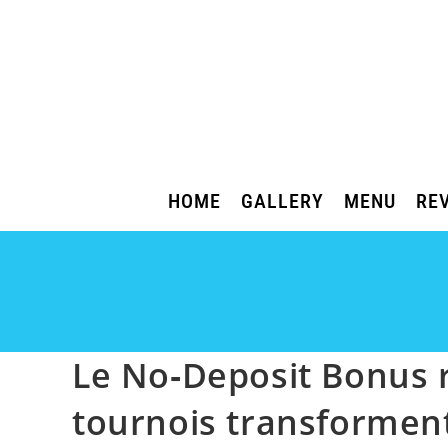
HOME
GALLERY
MENU
RE
Le No‑Deposit Bonus 
tournois transforment