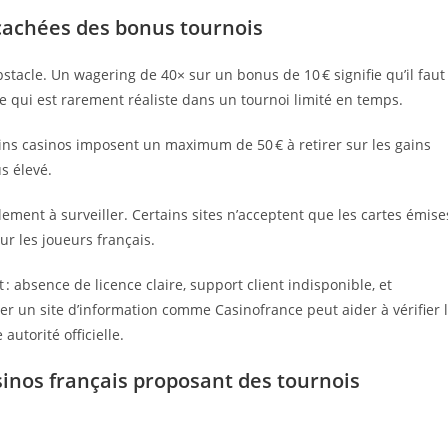
s cachées des bonus tournois
bstacle. Un wagering de 40× sur un bonus de 10 € signifie qu’il faut
ce qui est rarement réaliste dans un tournoi limité en temps.
tains casinos imposent un maximum de 50 € à retirer sur les gains
s élevé.
ement à surveiller. Certains sites n’acceptent que les cartes émise
ur les joueurs français.
t : absence de licence claire, support client indisponible, et
er un site d’information comme Casinofrance peut aider à vérifier 
utorité officielle.
sinos français proposant des tournois