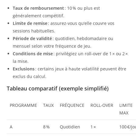
Taux de remboursement
: 10 % ou plus est
généralement compétitif.
Limite de remise
: assurez‑vous qu’elle couvre vos
sessions habituelles.
Période de validité
: quotidien, hebdomadaire ou
mensuel selon votre fréquence de jeu.
Conditions de mise
: privilégiez un roll‑over de 1 × ou 2 ×
la mise.
Exclusions
: certains jeux à haute volatilité peuvent être
exclus du calcul.
Tableau comparatif (exemple simplifié)
PROGRAMME
TAUX
FRÉQUENCE
ROLL‑OVER
LIMITE
MAX
A
8 %
Quotidien
1 ×
100 €/jo