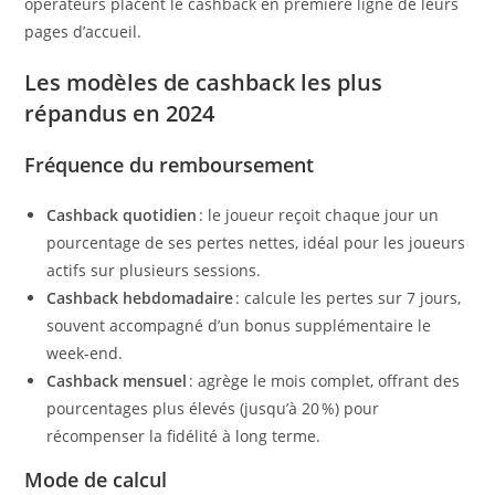
opérateurs placent le cashback en première ligne de leurs
pages d’accueil.
Les modèles de cashback les plus
répandus en 2024
Fréquence du remboursement
Cashback quotidien
: le joueur reçoit chaque jour un
pourcentage de ses pertes nettes, idéal pour les joueurs
actifs sur plusieurs sessions.
Cashback hebdomadaire
: calcule les pertes sur 7 jours,
souvent accompagné d’un bonus supplémentaire le
week‑end.
Cashback mensuel
: agrège le mois complet, offrant des
pourcentages plus élevés (jusqu’à 20 %) pour
récompenser la fidélité à long terme.
Mode de calcul