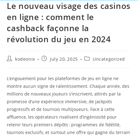
Le nouveau visage des casinos
en ligne : comment le
cashback façonne la
révolution du jeu en 2024
kodeonix
July 20, 2025
Uncategorized
L’engouement pour les plateformes de jeu en ligne ne
montre aucun signe de ralentissement. Chaque année, des
millions de nouveaux joueurs s’inscrivent, attirés par la
promesse d’une expérience immersive, de jackpots
progressifs et de tournois multijoueurs. Face à cette
affluence, les opérateurs rivalisent d’ingéniosité pour
retenir leurs premiers dépôts : programmes de fidélité,
tournois exclusifs, et surtout une offre qui gagne du terrain