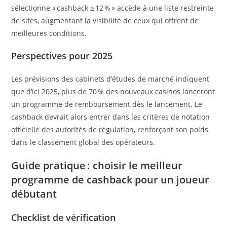
sélectionne « cashback ≥ 12 % » accède à une liste restreinte
de sites, augmentant la visibilité de ceux qui offrent de
meilleures conditions.
Perspectives pour 2025
Les prévisions des cabinets d’études de marché indiquent
que d’ici 2025, plus de 70 % des nouveaux casinos lanceront
un programme de remboursement dès le lancement. Le
cashback devrait alors entrer dans les critères de notation
officielle des autorités de régulation, renforçant son poids
dans le classement global des opérateurs.
Guide pratique : choisir le meilleur
programme de cashback pour un joueur
débutant
Checklist de vérification