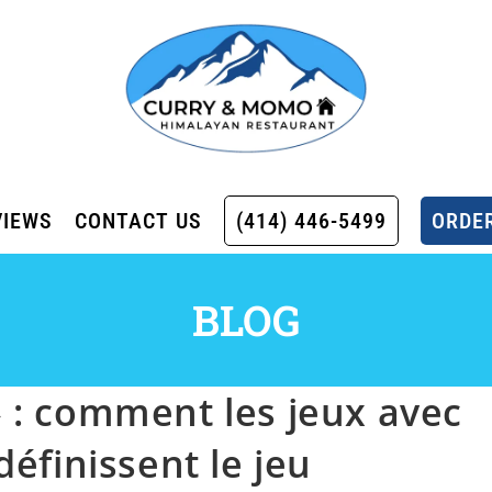
VIEWS
CONTACT US
(414) 446-5499
ORDER
BLOG
 : comment les jeux avec
définissent le jeu