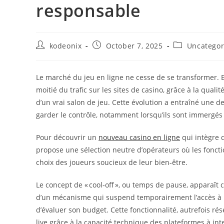
responsable
kodeonix
October 7, 2025
Uncategor
Le marché du jeu en ligne ne cesse de se transformer. E
moitié du trafic sur les sites de casino, grâce à la quali
d’un vrai salon de jeu. Cette évolution a entraîné une 
garder le contrôle, notamment lorsqu’ils sont immergés 
Pour découvrir un
nouveau casino en ligne
qui intègre d
propose une sélection neutre d’opérateurs où les fonction
choix des joueurs soucieux de leur bien‑être.
Le concept de « cool‑off », ou temps de pause, apparaît
d’un mécanisme qui suspend temporairement l’accès à la
d’évaluer son budget. Cette fonctionnalité, autrefois r
live grâce à la capacité technique des plateformes à int