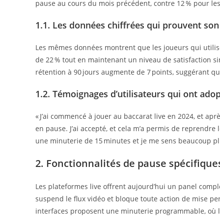
pause au cours du mois précédent, contre 12 % pour les 
1.1. Les données chiffrées qui prouvent son 
Les mêmes données montrent que les joueurs qui utilise
de 22 % tout en maintenant un niveau de satisfaction s
rétention à 90 jours augmente de 7 points, suggérant q
1.2. Témoignages d’utilisateurs qui ont adopté
« J’ai commencé à jouer au baccarat live en 2024, et apr
en pause. J’ai accepté, et cela m’a permis de reprendre 
une minuterie de 15 minutes et je me sens beaucoup plu
2. Fonctionnalités de pause spécifique
Les plateformes live offrent aujourd’hui un panel compl
suspend le flux vidéo et bloque toute action de mise p
interfaces proposent une minuterie programmable, où le