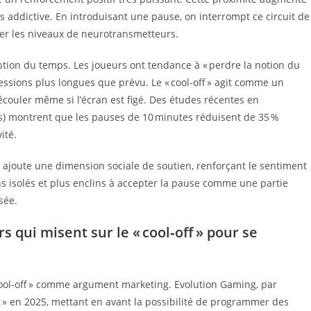
 addictive. En introduisant une pause, on interrompt ce circuit de
er les niveaux de neurotransmetteurs.
eption du temps. Les joueurs ont tendance à « perdre la notion du
essions plus longues que prévu. Le « cool‑off » agit comme un
écouler même si l’écran est figé. Des études récentes en
es) montrent que les pauses de 10 minutes réduisent de 35 %
ité.
e ajoute une dimension sociale de soutien, renforçant le sentiment
s isolés et plus enclins à accepter la pause comme une partie
sée.
 qui misent sur le « cool‑off » pour se
 cool‑off » comme argument marketing. Evolution Gaming, par
 » en 2025, mettant en avant la possibilité de programmer des