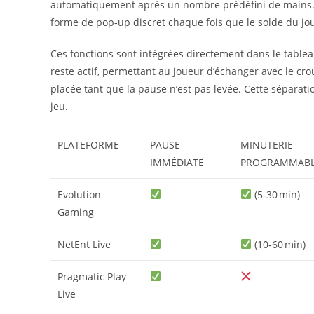
automatiquement après un nombre prédéfini de mains. 
forme de pop‑up discret chaque fois que le solde du jou
Ces fonctions sont intégrées directement dans le tablea
reste actif, permettant au joueur d’échanger avec le cr
placée tant que la pause n’est pas levée. Cette séparati
jeu.
PLATEFORME
PAUSE
MINUTERIE
IMMÉDIATE
PROGRAMMAB
Evolution
(5‑30 min)
Gaming
NetEnt Live
(10‑60 min)
Pragmatic Play
Live