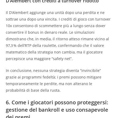
D’Alembert con crediti a turnover ridotto
Il D’Alembert aggiunge una unità dopo una perdita e ne
sottrae una dopo una vincita. I crediti di gioco con turnover
10x consentono di scommettere più a lungo senza dover
convertire il bonus in denaro reale. Le simulazioni
dimostrano che, in media, il ritorno atteso rimane vicino al
97,3 % dell’RTP della roulette, confermando che il valore
matematico della strategia non cambia, ma il giocatore
percepisce una maggiore “safety net”.
In conclusione, nessuna strategia diventa “invincibile”
grazie ai programmi fedeltà; i premi possono mitigare
temporaneamente le perdite, ma non alterano le
probabilità di base della ruota.
6. Come i giocatori possono proteggersi:
gestione del bankroll e uso consapevole
dei premi