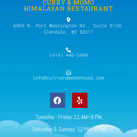
CURRY & MOMO
HIMALAYAN RESTAURANT
6969 N. Port Washington Rd., Suite B120,
Glendale, WI 53217
(414) 446-5499
info@curryandmomohouse.com
Tuesday - Friday: 11 AM–9 PM
Saturday & Sunday: 12 PM–9 PM