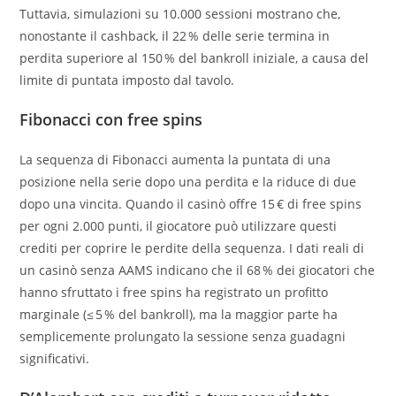
Tuttavia, simulazioni su 10.000 sessioni mostrano che,
nonostante il cashback, il 22 % delle serie termina in
perdita superiore al 150 % del bankroll iniziale, a causa del
limite di puntata imposto dal tavolo.
Fibonacci con free spins
La sequenza di Fibonacci aumenta la puntata di una
posizione nella serie dopo una perdita e la riduce di due
dopo una vincita. Quando il casinò offre 15 € di free spins
per ogni 2.000 punti, il giocatore può utilizzare questi
crediti per coprire le perdite della sequenza. I dati reali di
un casinò senza AAMS indicano che il 68 % dei giocatori che
hanno sfruttato i free spins ha registrato un profitto
marginale (≤ 5 % del bankroll), ma la maggior parte ha
semplicemente prolungato la sessione senza guadagni
significativi.