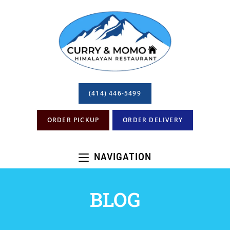
(414) 446-5499
ORDER PICKUP
ORDER DELIVERY
NAVIGATION
BLOG