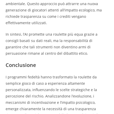
ambientale. Questo approccio può attrarre una nuova
generazione di giocatori attenti all’impatto ecologico, ma
richiede trasparenza su come i crediti vengano
effettivamente utilizzati.
In sintesi, l’AI promette una roulette più equa grazie a
consigli basati su dati reali, ma la responsabilità di
garantire che tali strumenti non diventino armi di
persuasione rimane al centro del dibattito etico.
Conclusione
I programmi fedeltà hanno trasformato la roulette da
semplice gioco di caso a esperienza altamente
personalizzata, influenzando le scelte strategiche e la
percezione del rischio. Analizzandone l’evoluzione, i
meccanismi di incentivazione e l’impatto psicologico,
emerge chiaramente la necessità di una trasparenza