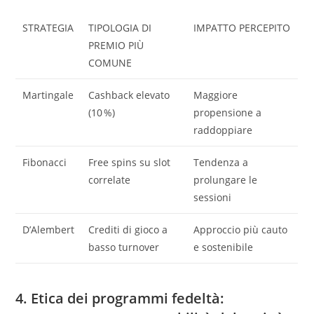
STRATEGIA
TIPOLOGIA DI
IMPATTO PERCEPITO
PREMIO PIÙ
COMUNE
Martingale
Cashback elevato
Maggiore
(10 %)
propensione a
raddoppiare
Fibonacci
Free spins su slot
Tendenza a
correlate
prolungare le
sessioni
D’Alembert
Crediti di gioco a
Approccio più cauto
basso turnover
e sostenibile
4. Etica dei programmi fedeltà: