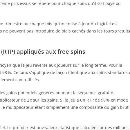
e même processus se répète pour chaque spin, qu’il soit payé ou
ue trimestre ou chaque fois qu’une mise à jour du logiciel est
 ne peuvent pas introduire de biais cachés dans les tours gratuit
 (RTP) appliqués aux free spins
moyen que le jeu reverse aux joueurs sur le long terme. Pour la
et 98 %. Ce taux s’applique de façon identique aux spins standards 
iement sont utilisés.
t les gains potentiels générés pendant la séquence gratuite.
plicateur de 2 x sur les gains. Si le jeu a un RTP de 96 % en mode
 %, le multiplicateur étant simplement une composante du gain brut
éel. Le premier est une valeur statistique calculée sur des millions