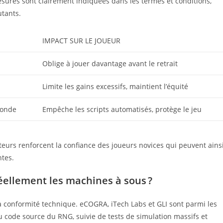
sures sont clairement indiquées dans les termes et conditions,
utants.
IMPACT SUR LE JOUEUR
Oblige à jouer davantage avant le retrait
Limite les gains excessifs, maintient l’équité
conde
Empêche les scripts automatisés, protège le jeu
ateurs renforcent la confiance des joueurs novices qui peuvent ains
ntes.
réellement les machines à sous ?
a conformité technique. eCOGRA, iTech Labs et GLI sont parmi les
code source du RNG, suivie de tests de simulation massifs et