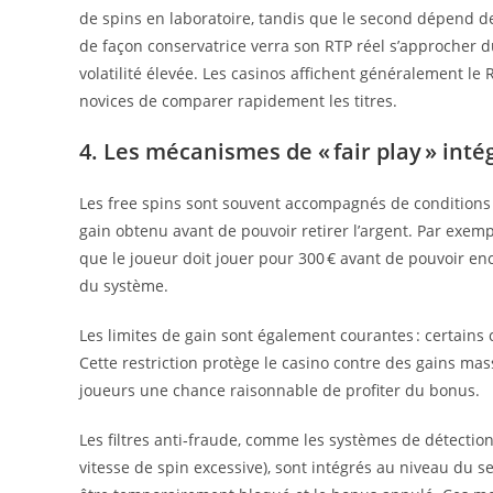
de spins en laboratoire, tandis que le second dépend de
de façon conservatrice verra son RTP réel s’approcher d
volatilité élevée. Les casinos affichent généralement le
novices de comparer rapidement les titres.
4. Les mécanismes de « fair play » int
Les free spins sont souvent accompagnés de conditions 
gain obtenu avant de pouvoir retirer l’argent. Par exemp
que le joueur doit jouer pour 300 € avant de pouvoir en
du système.
Les limites de gain sont également courantes : certains 
Cette restriction protège le casino contre des gains ma
joueurs une chance raisonnable de profiter du bonus.
Les filtres anti‑fraude, comme les systèmes de détecti
vitesse de spin excessive), sont intégrés au niveau du s