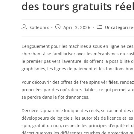
des tours gratuits ré
kodeonix
April 3, 2026
Uncategorize
L’engouement pour les machines à sous en ligne ne cesse
cherchant à se familiariser avec les mécanismes du casin
le premier pas vers l’aventure. Ils offrent la possibilité
graphismes, les lignes de paiement et les fonctions bonu
Pour découvrir des offres de free spins vérifiées, rende
proposées par des opérateurs fiables, ce qui permet a
se perdre dans le flot d’annonces.
Derrière l’apparence ludique des reels, se cachent des
développeurs de logiciels, les autorités de licence et le
spin, gratuit ou non, respecte les principes d’équité et
décortiquerons les différentes couches de protection qu