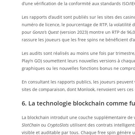
d’une vérification de la conformité aux standards ISO/I
Les rapports d’audit sont publiés sur les sites des casin
numéro de licence, le pourcentage de RTP, la volatilité d
pour
Gonzo’s Quest
(version 2023) montre un RTP de 96,0
rassure les joueurs que les free spins ne bénéficient d’
Les audits sont réalisés au moins une fois par trimestre
Play’n GO) soumettent leurs nouvelles versions à chaqu
graphiques ou les nouvelles fonctions bonus ne compro
En consultant les rapports publics, les joueurs peuvent v
sites de comparaison, dont Monlook, renvoient vers ces d
6. La technologie blockchain comme fu
La blockchain introduit une couche supplémentaire de v
SlotChain
ou
CryptoSlots
utilisent des contrats intelligen
visible et auditable par tous. Chaque free spin génère u