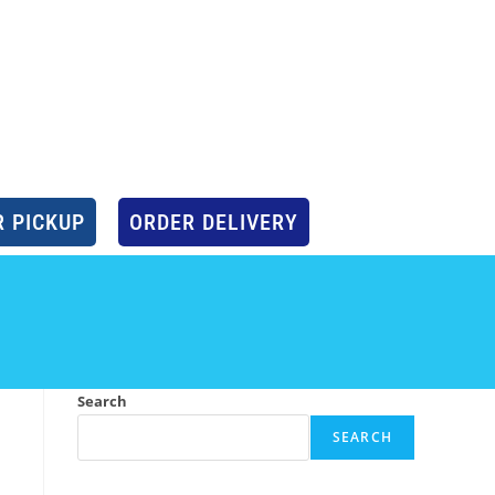
 PICKUP
ORDER DELIVERY
Search
SEARCH