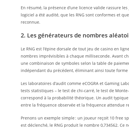
En résumé, la présence d’une licence valide rassure les j
logiciel a été audité, que les RNG sont conformes et qu
reconnue.
2. Les générateurs de nombres aléatoi
Le RNG est l’épine dorsale de tout jeu de casino en lign
nombres imprévisibles à chaque milliseconde. Avant c
une combinaison de symboles selon la table de paiemen
indépendant du précédent, éliminant ainsi toute forme d
Les laboratoires d’audit comme eCOGRA et Gaming Labora
tests statistiques – le test de chi‑carré, le test de Monte
correspond à la probabilité théorique. Un audit typique
entre la fréquence observée et la fréquence attendue re
Prenons un exemple simple : un joueur reçoit 10 free s
est déclenché, le RNG produit le nombre 0,734562. Ce nom