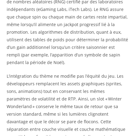
de nombres aléatoires (RNG) certifié par des laboratoires
indépendants (eGaming Labs, iTech Labs). Le RNG assure
que chaque spin ou chaque main de cartes reste impartial,
même lorsqu’il alimente un jackpot progressif lié à la
promotion. Les algorithmes de distribution, quant à eux,
utilisent des tables de poids pour déterminer la probabilité
d’un gain additionnel lorsqu’un critère saisonnier est
rempli (par exemple, l’apparition d’un symbole de sapin
pendant la période de Noël).
L’intégration du thème ne modifie pas l’équité du jeu. Les
développeurs remplacent les assets graphiques (sprites,
sons, animations) tout en conservant les mêmes
paramètres de volatilité et de RTP. Ainsi, un slot « Winter
Wonderland » conserve le même taux de retour que sa
version standard, même si les lumières clignotent
davantage et que le décor se pare de flocons. Cette
séparation entre couche visuelle et couche mathématique