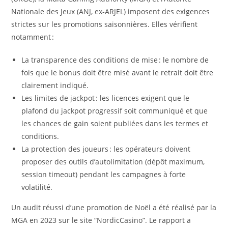
Nationale des Jeux (ANJ, ex‑ARJEL) imposent des exigences
strictes sur les promotions saisonnières. Elles vérifient
notamment :
La transparence des conditions de mise : le nombre de
fois que le bonus doit être misé avant le retrait doit être
clairement indiqué.
Les limites de jackpot : les licences exigent que le
plafond du jackpot progressif soit communiqué et que
les chances de gain soient publiées dans les termes et
conditions.
La protection des joueurs : les opérateurs doivent
proposer des outils d’autolimitation (dépôt maximum,
session timeout) pendant les campagnes à forte
volatilité.
Un audit réussi d’une promotion de Noël a été réalisé par la
MGA en 2023 sur le site “NordicCasino”. Le rapport a