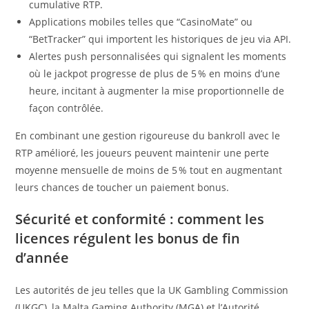
cumulative RTP.
Applications mobiles telles que “CasinoMate” ou
“BetTracker” qui importent les historiques de jeu via API.
Alertes push personnalisées qui signalent les moments
où le jackpot progresse de plus de 5 % en moins d’une
heure, incitant à augmenter la mise proportionnelle de
façon contrôlée.
En combinant une gestion rigoureuse du bankroll avec le
RTP amélioré, les joueurs peuvent maintenir une perte
moyenne mensuelle de moins de 5 % tout en augmentant
leurs chances de toucher un paiement bonus.
Sécurité et conformité : comment les
licences régulent les bonus de fin
d’année
Les autorités de jeu telles que la UK Gambling Commission
(UKGC), la Malta Gaming Authority (MGA) et l’Autorité