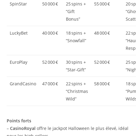
SpinStar
50 000 €
25 spins +
55 000 €
20 sp
“Gift
“Gho
Bonus”
Scatt
LuckyBet
40 000 €
18 spins +
48 000 €
22 sp
“Snowfall”
“Hau
Resp
EuroPlay
52 000 €
30 spins +
52 000 €
25 sp
“Star‑Gift”
“Nig
GrandCasino
47 000 €
22 spins +
58 000 €
18 sp
“Christmas
“Pum
Wild”
Wild
Points forts
–
CasinoRoyal
offre le jackpot Halloween le plus élevé, idéal
pour les high‑rollers.