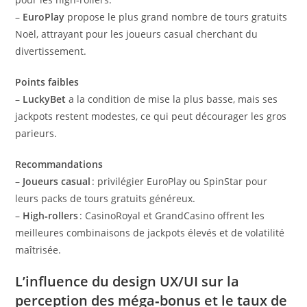
–
EuroPlay
propose le plus grand nombre de tours gratuits
Noël, attrayant pour les joueurs casual cherchant du
divertissement.
Points faibles
–
LuckyBet
a la condition de mise la plus basse, mais ses
jackpots restent modestes, ce qui peut décourager les gros
parieurs.
Recommandations
–
Joueurs casual
: privilégier EuroPlay ou SpinStar pour
leurs packs de tours gratuits généreux.
–
High‑rollers
: CasinoRoyal et GrandCasino offrent les
meilleures combinaisons de jackpots élevés et de volatilité
maîtrisée.
L’influence du design UX/UI sur la
perception des méga‑bonus et le taux de