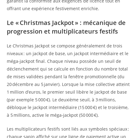
garantit la conformité aux exigences de licence tout en
offrant une expérience festivement enrichie.
Le « Christmas Jackpot » : mécanique de
progression et multiplicateurs festifs
Le Christmas Jackpot se compose généralement de trois
niveaux : un jackpot de base, un jackpot intermédiaire et le
méga‑jackpot final. Chaque niveau possède un seuil de
déclenchement qui se calcule en fonction du nombre total
de mises validées pendant la fenêtre promotionnelle (du
20 décembre au 5 janvier). Lorsque la mise collective atteint
1 million d’euros, le premier seuil libère le jackpot de base
(par exemple 5 000 €). Le deuxième seuil, à 3 millions,
débloque le jackpot intermédiaire (15 000 €) et le troisième,
à 5 millions, active le méga‑jackpot (50 000 €).
Les multiplicateurs festifs sont liés aux symboles spéciaux :
chaque sapin affiché sur une ligne de paiement active un