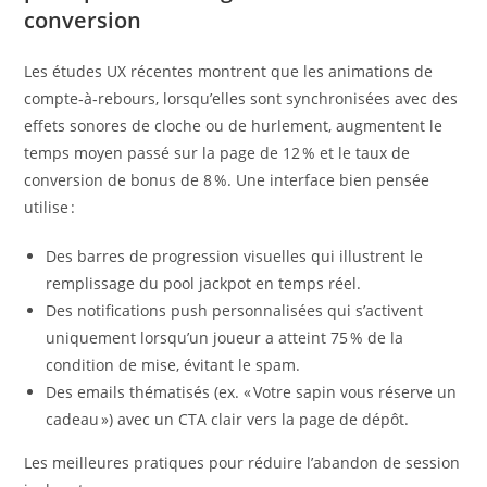
conversion
Les études UX récentes montrent que les animations de
compte‑à‑rebours, lorsqu’elles sont synchronisées avec des
effets sonores de cloche ou de hurlement, augmentent le
temps moyen passé sur la page de 12 % et le taux de
conversion de bonus de 8 %. Une interface bien pensée
utilise :
Des barres de progression visuelles qui illustrent le
remplissage du pool jackpot en temps réel.
Des notifications push personnalisées qui s’activent
uniquement lorsqu’un joueur a atteint 75 % de la
condition de mise, évitant le spam.
Des emails thématisés (ex. « Votre sapin vous réserve un
cadeau ») avec un CTA clair vers la page de dépôt.
Les meilleures pratiques pour réduire l’abandon de session