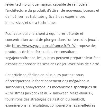
levier technologique majeur, capable de remodeler
l’architecture du produit, d’attirer de nouveaux joueurs et
de fidéliser les habitués grâce à des expériences
immersives et ultra‑techniques.
Pour ceux qui cherchent à équilibrer détente et
concentration avant de plonger dans l’univers des jeux, le
site
https://www.yogajournalfrance.fr/fr-fr/
propose des
pratiques de bien‑être utiles. En consultant
Yogajournalfrance, les joueurs peuvent préparer leur état
d’esprit et aborder les sessions de jeu avec plus de clarté.
Cet article se décline en plusieurs parties : nous
décortiquerons le fonctionnement des méga‑bonus
saisonniers, analyserons les mécanismes spécifiques du
« Christmas Jackpot » et du « Halloween Mega‑Bonus »,
fournirons des stratégies de gestion du bankroll,
examinerons la régulation, comparerons les meilleures