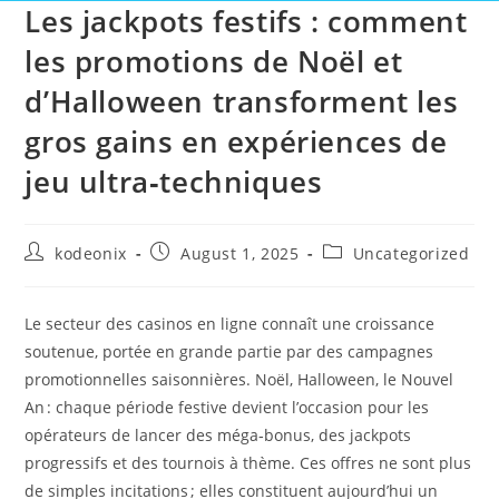
Les jackpots festifs : comment
les promotions de Noël et
d’Halloween transforment les
gros gains en expériences de
jeu ultra‑techniques
kodeonix
August 1, 2025
Uncategorized
Le secteur des casinos en ligne connaît une croissance
soutenue, portée en grande partie par des campagnes
promotionnelles saisonnières. Noël, Halloween, le Nouvel
An : chaque période festive devient l’occasion pour les
opérateurs de lancer des méga‑bonus, des jackpots
progressifs et des tournois à thème. Ces offres ne sont plus
de simples incitations ; elles constituent aujourd’hui un