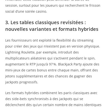
session, surtout pour les joueurs qui recherchent le frisson
social d’une soirée casino.
3. Les tables classiques revisitées :
nouvelles variantes et formats hybrides
Les fournisseurs ont exploité la flexibilité du streaming
pour créer des jeux qui n’existent pas en version physique.
Lightning Roulette, par exemple, introduit des
multiplicateurs aléatoires qui s’activent pendant le spin,
augmentant le RTP jusqu’à 97 %. Blackjack Party ajoute des
mini‑jeux de cartes bonus entre chaque main, offrant des
jetons supplémentaires et des chances de gagner des
jackpots progressifs.
Les formats hybrides combinent les paris classiques avec
des side‑bets synchronisés à des jackpots qui se
déclenchent dès qu’un certain nombre de mains identiques