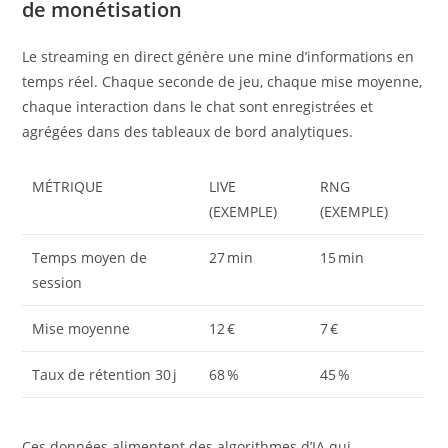
de monétisation
Le streaming en direct génère une mine d’informations en
temps réel. Chaque seconde de jeu, chaque mise moyenne,
chaque interaction dans le chat sont enregistrées et
agrégées dans des tableaux de bord analytiques.
MÉTRIQUE
LIVE
RNG
(EXEMPLE)
(EXEMPLE)
Temps moyen de
27 min
15 min
session
Mise moyenne
12 €
7 €
Taux de rétention 30 j
68 %
45 %
Ces données alimentent des algorithmes d’IA qui