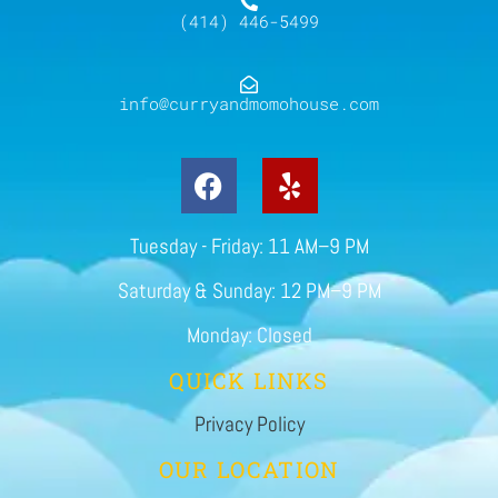
(414) 446-5499
info@curryandmomohouse.com
Tuesday - Friday: 11 AM–9 PM
Saturday & Sunday: 12 PM–9 PM
Monday: Closed
QUICK LINKS
Privacy Policy
OUR LOCATION