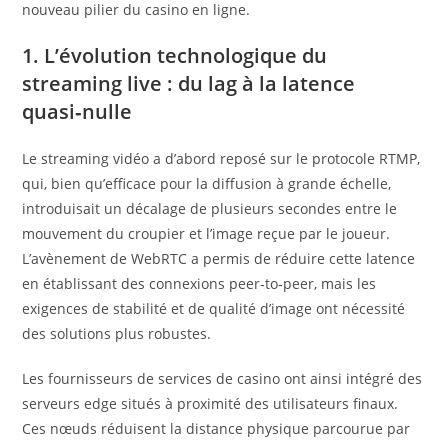
nouveau pilier du casino en ligne.
1. L’évolution technologique du
streaming live : du lag à la latence
quasi‑nulle
Le streaming vidéo a d’abord reposé sur le protocole RTMP,
qui, bien qu’efficace pour la diffusion à grande échelle,
introduisait un décalage de plusieurs secondes entre le
mouvement du croupier et l’image reçue par le joueur.
L’avènement de WebRTC a permis de réduire cette latence
en établissant des connexions peer‑to‑peer, mais les
exigences de stabilité et de qualité d’image ont nécessité
des solutions plus robustes.
Les fournisseurs de services de casino ont ainsi intégré des
serveurs edge situés à proximité des utilisateurs finaux.
Ces nœuds réduisent la distance physique parcourue par