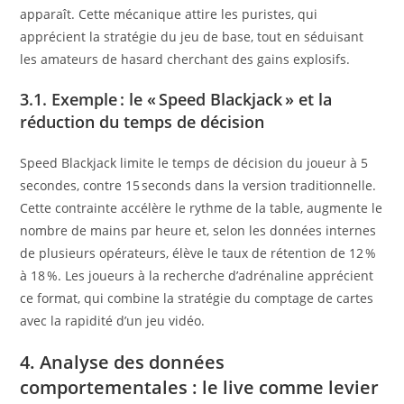
apparaît. Cette mécanique attire les puristes, qui
apprécient la stratégie du jeu de base, tout en séduisant
les amateurs de hasard cherchant des gains explosifs.
3.1. Exemple : le « Speed Blackjack » et la
réduction du temps de décision
Speed Blackjack limite le temps de décision du joueur à 5
secondes, contre 15 seconds dans la version traditionnelle.
Cette contrainte accélère le rythme de la table, augmente le
nombre de mains par heure et, selon les données internes
de plusieurs opérateurs, élève le taux de rétention de 12 %
à 18 %. Les joueurs à la recherche d’adrénaline apprécient
ce format, qui combine la stratégie du comptage de cartes
avec la rapidité d’un jeu vidéo.
4. Analyse des données
comportementales : le live comme levier