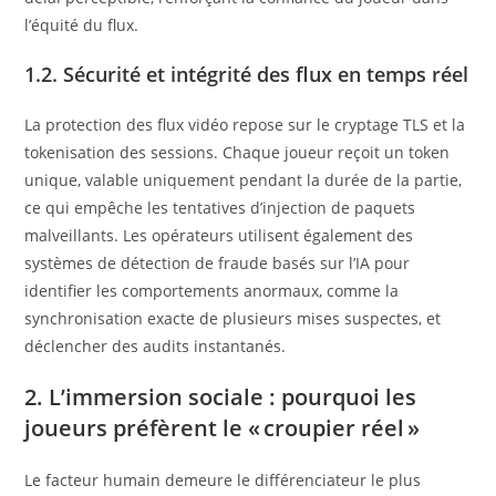
l’équité du flux.
1.2. Sécurité et intégrité des flux en temps réel
La protection des flux vidéo repose sur le cryptage TLS et la
tokenisation des sessions. Chaque joueur reçoit un token
unique, valable uniquement pendant la durée de la partie,
ce qui empêche les tentatives d’injection de paquets
malveillants. Les opérateurs utilisent également des
systèmes de détection de fraude basés sur l’IA pour
identifier les comportements anormaux, comme la
synchronisation exacte de plusieurs mises suspectes, et
déclencher des audits instantanés.
2. L’immersion sociale : pourquoi les
joueurs préfèrent le « croupier réel »
Le facteur humain demeure le différenciateur le plus