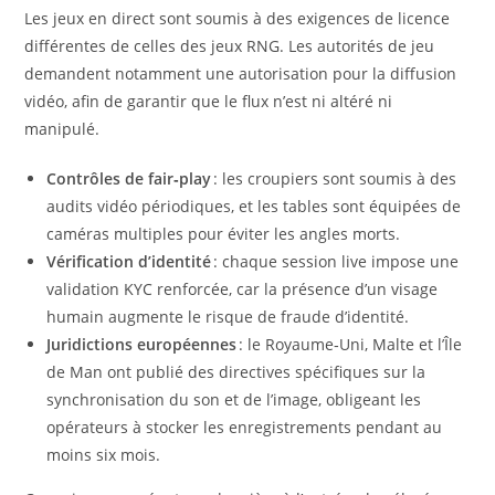
Les jeux en direct sont soumis à des exigences de licence
différentes de celles des jeux RNG. Les autorités de jeu
demandent notamment une autorisation pour la diffusion
vidéo, afin de garantir que le flux n’est ni altéré ni
manipulé.
Contrôles de fair‑play
: les croupiers sont soumis à des
audits vidéo périodiques, et les tables sont équipées de
caméras multiples pour éviter les angles morts.
Vérification d’identité
: chaque session live impose une
validation KYC renforcée, car la présence d’un visage
humain augmente le risque de fraude d’identité.
Juridictions européennes
: le Royaume‑Uni, Malte et l’Île
de Man ont publié des directives spécifiques sur la
synchronisation du son et de l’image, obligeant les
opérateurs à stocker les enregistrements pendant au
moins six mois.