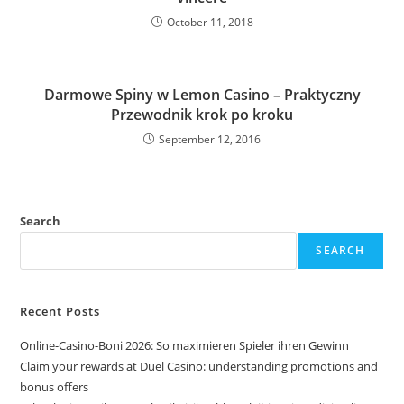
October 11, 2018
Darmowe Spiny w Lemon Casino – Praktyczny
Przewodnik krok po kroku
September 12, 2016
Search
SEARCH
Recent Posts
Online-Casino-Boni 2026: So maximieren Spieler ihren Gewinn
Claim your rewards at Duel Casino: understanding promotions and
bonus offers