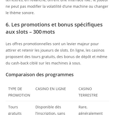
ne peut pas modifier la volatilité d’une machine ou changer
le thème sonore.
6. Les promotions et bonus spécifiques
aux slots – 300 mots
Les offres promotionnelles sont un levier majeur pour
attirer et retenir les joueurs de slots. En ligne, les casinos
proposent des tours gratuits, des bonus de dépôt et même
du cash‑back ciblé sur les machines à sous.
Comparaison des programmes
TYPE DE
CASINO EN LIGNE
CASINO
PROMOTION
TERRESTRE
Tours
Disponible dès
Rare,
gratuits
l’inscription, sans
généralement