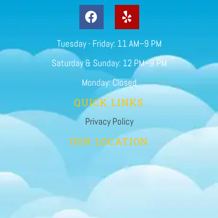
Tuesday - Friday: 11 AM–9 PM
Saturday & Sunday: 12 PM–9 PM
Monday: Closed
QUICK LINKS
Privacy Policy
OUR LOCATION