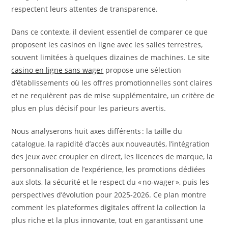
respectent leurs attentes de transparence.
Dans ce contexte, il devient essentiel de comparer ce que
proposent les casinos en ligne avec les salles terrestres,
souvent limitées à quelques dizaines de machines. Le site
casino en ligne sans wager
propose une sélection
d’établissements où les offres promotionnelles sont claires
et ne requièrent pas de mise supplémentaire, un critère de
plus en plus décisif pour les parieurs avertis.
Nous analyserons huit axes différents : la taille du
catalogue, la rapidité d’accès aux nouveautés, l’intégration
des jeux avec croupier en direct, les licences de marque, la
personnalisation de l’expérience, les promotions dédiées
aux slots, la sécurité et le respect du « no‑wager », puis les
perspectives d’évolution pour 2025‑2026. Ce plan montre
comment les plateformes digitales offrent la collection la
plus riche et la plus innovante, tout en garantissant une