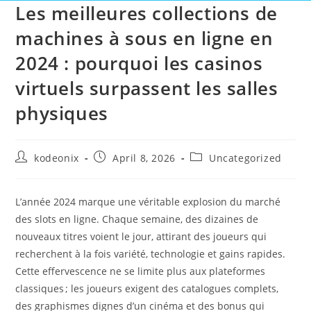
Les meilleures collections de
machines à sous en ligne en
2024 : pourquoi les casinos
virtuels surpassent les salles
physiques
kodeonix
April 8, 2026
Uncategorized
L’année 2024 marque une véritable explosion du marché
des slots en ligne. Chaque semaine, des dizaines de
nouveaux titres voient le jour, attirant des joueurs qui
recherchent à la fois variété, technologie et gains rapides.
Cette effervescence ne se limite plus aux plateformes
classiques ; les joueurs exigent des catalogues complets,
des graphismes dignes d’un cinéma et des bonus qui