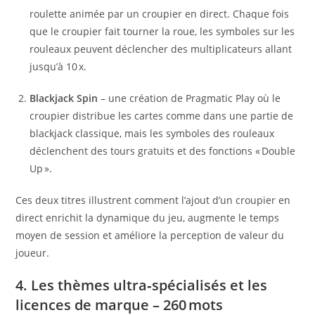
roulette animée par un croupier en direct. Chaque fois
que le croupier fait tourner la roue, les symboles sur les
rouleaux peuvent déclencher des multiplicateurs allant
jusqu’à 10 x.
Blackjack Spin
– une création de Pragmatic Play où le
croupier distribue les cartes comme dans une partie de
blackjack classique, mais les symboles des rouleaux
déclenchent des tours gratuits et des fonctions « Double
Up ».
Ces deux titres illustrent comment l’ajout d’un croupier en
direct enrichit la dynamique du jeu, augmente le temps
moyen de session et améliore la perception de valeur du
joueur.
4. Les thèmes ultra‑spécialisés et les
licences de marque – 260 mots