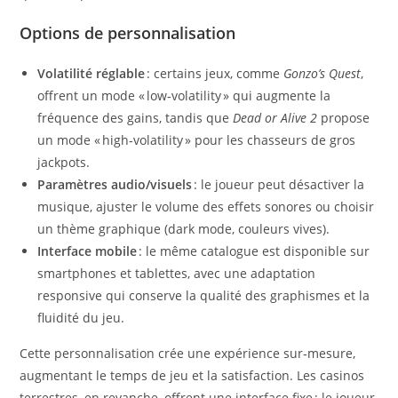
Options de personnalisation
Volatilité réglable
: certains jeux, comme
Gonzo’s Quest
,
offrent un mode « low‑volatility » qui augmente la
fréquence des gains, tandis que
Dead or Alive 2
propose
un mode « high‑volatility » pour les chasseurs de gros
jackpots.
Paramètres audio/visuels
: le joueur peut désactiver la
musique, ajuster le volume des effets sonores ou choisir
un thème graphique (dark mode, couleurs vives).
Interface mobile
: le même catalogue est disponible sur
smartphones et tablettes, avec une adaptation
responsive qui conserve la qualité des graphismes et la
fluidité du jeu.
Cette personnalisation crée une expérience sur‑mesure,
augmentant le temps de jeu et la satisfaction. Les casinos
terrestres, en revanche, offrent une interface fixe ; le joueur