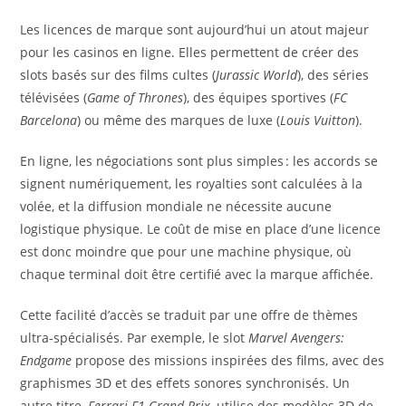
Les licences de marque sont aujourd’hui un atout majeur
pour les casinos en ligne. Elles permettent de créer des
slots basés sur des films cultes (
Jurassic World
), des séries
télévisées (
Game of Thrones
), des équipes sportives (
FC
Barcelona
) ou même des marques de luxe (
Louis Vuitton
).
En ligne, les négociations sont plus simples : les accords se
signent numériquement, les royalties sont calculées à la
volée, et la diffusion mondiale ne nécessite aucune
logistique physique. Le coût de mise en place d’une licence
est donc moindre que pour une machine physique, où
chaque terminal doit être certifié avec la marque affichée.
Cette facilité d’accès se traduit par une offre de thèmes
ultra‑spécialisés. Par exemple, le slot
Marvel Avengers:
Endgame
propose des missions inspirées des films, avec des
graphismes 3D et des effets sonores synchronisés. Un
autre titre,
Ferrari F1 Grand Prix
, utilise des modèles 3D de