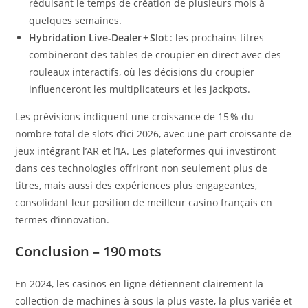
réduisant le temps de création de plusieurs mois à
quelques semaines.
Hybridation Live‑Dealer + Slot
: les prochains titres
combineront des tables de croupier en direct avec des
rouleaux interactifs, où les décisions du croupier
influenceront les multiplicateurs et les jackpots.
Les prévisions indiquent une croissance de 15 % du
nombre total de slots d’ici 2026, avec une part croissante de
jeux intégrant l’AR et l’IA. Les plateformes qui investiront
dans ces technologies offriront non seulement plus de
titres, mais aussi des expériences plus engageantes,
consolidant leur position de meilleur casino français en
termes d’innovation.
Conclusion – 190 mots
En 2024, les casinos en ligne détiennent clairement la
collection de machines à sous la plus vaste, la plus variée et