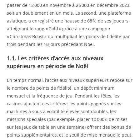
passer de 12 000 en novembre à 26 000 en décembre 2023,
soit un doublement en un mois. Le second, une plateforme
asiatique, a enregistré une hausse de 68 % de ses joueurs
atteignant le rang « Gold » grâce à une campagne
« Christmas Boost » qui multipliait les points de fidélité par
trois pendant les 10 jours précédant Noël.
1.1. Les critères d’accès aux niveaux
supérieurs en période de Noël
En temps normal, l’accès aux niveaux supérieurs repose sur
le nombre de points de fidélité, un dépôt minimum
mensuel et la fréquence de jeu. Pendant les fêtes, les
casinos ajustent ces critères : les points gagnés sur les
machines à sous à volatilité élevée sont doublés, les
missions spéciales (par exemple, placer 10 000 € de mises
sur les jeux de table en une semaine) offrent des bonus de
points supplémentaires, et le seuil de mise mensuelle peut