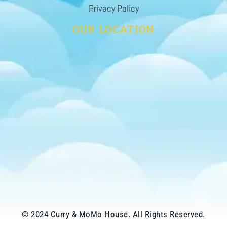
Privacy Policy
OUR LOCATION
© 2024 Curry & MoMo House. All Rights Reserved.