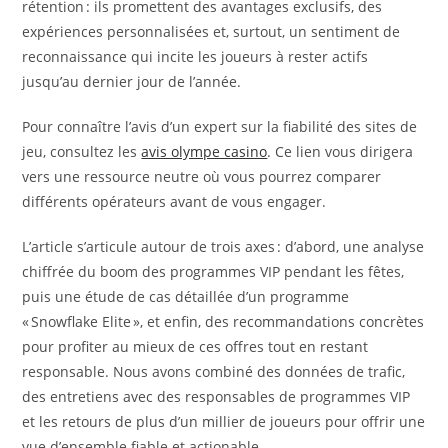
rétention : ils promettent des avantages exclusifs, des
expériences personnalisées et, surtout, un sentiment de
reconnaissance qui incite les joueurs à rester actifs
jusqu’au dernier jour de l’année.
Pour connaître l’avis d’un expert sur la fiabilité des sites de
jeu, consultez les
avis olympe casino
. Ce lien vous dirigera
vers une ressource neutre où vous pourrez comparer
différents opérateurs avant de vous engager.
L’article s’articule autour de trois axes : d’abord, une analyse
chiffrée du boom des programmes VIP pendant les fêtes,
puis une étude de cas détaillée d’un programme
« Snowflake Elite », et enfin, des recommandations concrètes
pour profiter au mieux de ces offres tout en restant
responsable. Nous avons combiné des données de trafic,
des entretiens avec des responsables de programmes VIP
et les retours de plus d’un millier de joueurs pour offrir une
vue d’ensemble fiable et actionable.