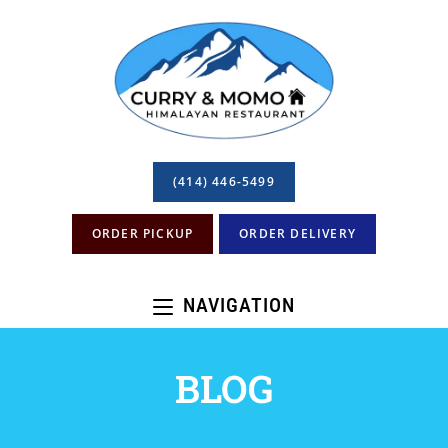
(414) 446-5499
ORDER PICKUP
ORDER DELIVERY
NAVIGATION
BLOG