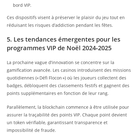
bord VIP.
Ces dispositifs visent à préserver le plaisir du jeu tout en
réduisant les risques d’addiction pendant les fêtes.
5. Les tendances émergentes pour les
programmes VIP de Noël 2024‑2025
La prochaine vague d’innovation se concentre sur la
gamification avancée. Les casinos introduisent des missions
quotidiennes (« Défi Flocon ») où les joueurs collectent des
badges, débloquent des classements festifs et gagnent des
points supplémentaires en fonction de leur rang.
Parallèlement, la blockchain commence à être utilisée pour
assurer la traçabilité des points VIP. Chaque point devient
un token vérifiable, garantissant transparence et
impossibilité de fraude.