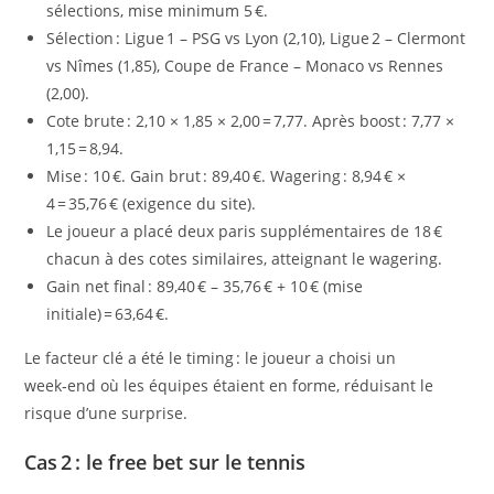
sélections, mise minimum 5 €.
Sélection : Ligue 1 – PSG vs Lyon (2,10), Ligue 2 – Clermont
vs Nîmes (1,85), Coupe de France – Monaco vs Rennes
(2,00).
Cote brute : 2,10 × 1,85 × 2,00 = 7,77. Après boost : 7,77 ×
1,15 = 8,94.
Mise : 10 €. Gain brut : 89,40 €. Wagering : 8,94 € ×
4 = 35,76 € (exigence du site).
Le joueur a placé deux paris supplémentaires de 18 €
chacun à des cotes similaires, atteignant le wagering.
Gain net final : 89,40 € – 35,76 € + 10 € (mise
initiale) = 63,64 €.
Le facteur clé a été le timing : le joueur a choisi un
week‑end où les équipes étaient en forme, réduisant le
risque d’une surprise.
Cas 2 : le free bet sur le tennis