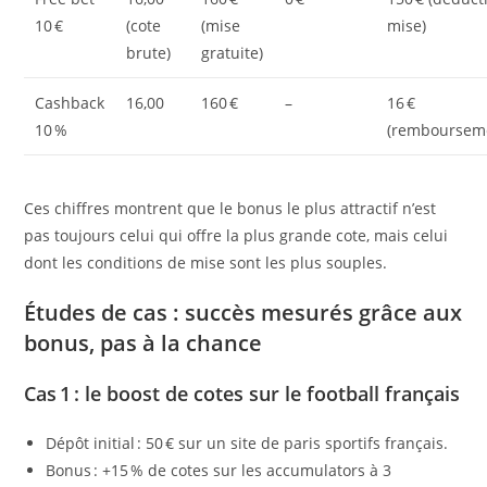
10 €
(cote
(mise
mise)
brute)
gratuite)
Cashback
16,00
160 €
–
16 €
10 %
(remboursem
Ces chiffres montrent que le bonus le plus attractif n’est
pas toujours celui qui offre la plus grande cote, mais celui
dont les conditions de mise sont les plus souples.
Études de cas : succès mesurés grâce aux
bonus, pas à la chance
Cas 1 : le boost de cotes sur le football français
Dépôt initial : 50 € sur un site de paris sportifs français.
Bonus : +15 % de cotes sur les accumulators à 3