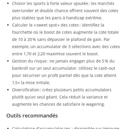
Choisir les sports à forte valeur ajoutée : les marchés
over/under et double chance offrent souvent des cotes
plus stables que les paris à handicap extrême.
Calculer le « sweet spot » des cotes : identifiez la
fourchette où le boost de cotes augmente la cote totale
de 10 à 20 % sans dépasser le plafond de gain. Par
exemple, un accumulator de 3 sélections avec des cotes
entre 1,70 et 2,20 maximise souvent le boost.
Gestion du risque : ne jamais engager plus de 5 % du
bankroll sur un seul accumulator. Utilisez le cash‑out
pour sécuriser un profit partiel dès que la cote atteint
1,5× la mise initiale.
Diversification : créez plusieurs petits accumulators
plutôt qu’un seul géant. Cela réduit la variance et
augmente les chances de satisfaire le wagering.
Outils recommandés
Calculatrice d’accumulator (ex. : disponible sur Jmrouge