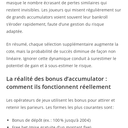
masque le nombre écrasant de pertes similaires qui
restent invisibles. Les joueurs qui misent régulièrement sur
de grands accumulators voient souvent leur bankroll
s’éroder rapidement, faute d’une gestion du risque
adaptée.
En résumé, chaque sélection supplémentaire augmente la
cote, mais la probabilité de succès diminue de façon non
linéaire. Ignorer cette dynamique conduit à surestimer le
potentiel de gain et à sous‑estimer le risque.
La réalité des bonus d’accumulator :
comment ils fonctionnent réellement
Les opérateurs de jeux utilisent les bonus pour attirer et
retenir les parieurs. Les formes les plus courantes sont :
Bonus de dépôt (ex. : 100 % jusqu’à 200 €)
Free bet (mise gratuite d’un montant fixe)