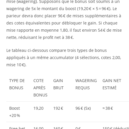
mise (wagering). Supposons que le bonus soit soumis à un
wagering de 5x le montant du boost (19,20 € × 5 = 96 €). Le
parieur devra donc placer 96 € de mises supplémentaires à
des cotes équivalentes pour débloquer le gain. Si chaque
mise rapporte en moyenne 1,80, il faut environ 54 € de mise
nette, réduisant le profit net à 38 €.
Le tableau ci‑dessous compare trois types de bonus
appliqués à un même accumulator (4 sélections, cotes 2,00,
mise 10 €).
TYPE DE
COTE
GAIN
WAGERING
GAIN NET
BONUS
APRÈS
BRUT
REQUIS
ESTIMÉ
BONUS
Boost
19,20
192 €
96 € (5x)
≈ 38 €
+20 %
Free bet
16,00
160 €
0 €
150 € (déduct