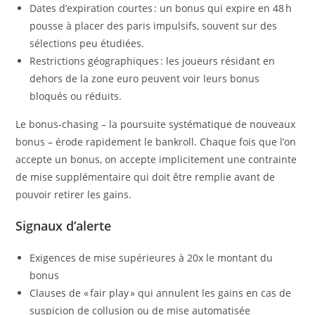
Dates d’expiration courtes : un bonus qui expire en 48 h
pousse à placer des paris impulsifs, souvent sur des
sélections peu étudiées.
Restrictions géographiques : les joueurs résidant en
dehors de la zone euro peuvent voir leurs bonus
bloqués ou réduits.
Le bonus‑chasing – la poursuite systématique de nouveaux
bonus – érode rapidement le bankroll. Chaque fois que l’on
accepte un bonus, on accepte implicitement une contrainte
de mise supplémentaire qui doit être remplie avant de
pouvoir retirer les gains.
Signaux d’alerte
Exigences de mise supérieures à 20x le montant du
bonus
Clauses de « fair play » qui annulent les gains en cas de
suspicion de collusion ou de mise automatisée