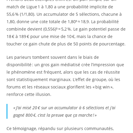
match de Ligue 1 à 1,80 a une probabilité implicite de
55,6 % (1/1,80). Un accumulator de 5 sélections, chacune à
1,80, donne une cote totale de 1,80⁵ ≈ 18,9. La probabilité
combinée devient (0,556)⁵ ≈ 5,2 %. Le gain potentiel passe de
18 € à 189 € pour une mise de 10 €, mais la chance de
toucher ce gain chute de plus de 50 points de pourcentage.
Les parieurs tombent souvent dans le biais de
disponibilité : un gros gain médiatisé crée l’impression que
le phénomène est fréquent, alors que les cas de réussite
sont statistiquement marginaux. L’effet de groupe, où les
forums et les réseaux sociaux glorifient les « big win »,
renforce cette illusion.
« J’ai misé 20 € sur un accumulator à 6 sélections et j’ai
gagné 800 €, c’est la preuve que ça marche ! »
Ce témoignage, répandu sur plusieurs communautés,