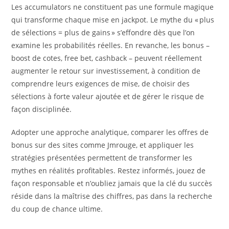
Les accumulators ne constituent pas une formule magique
qui transforme chaque mise en jackpot. Le mythe du « plus
de sélections = plus de gains » s’effondre dès que l’on
examine les probabilités réelles. En revanche, les bonus –
boost de cotes, free bet, cashback – peuvent réellement
augmenter le retour sur investissement, à condition de
comprendre leurs exigences de mise, de choisir des
sélections à forte valeur ajoutée et de gérer le risque de
façon disciplinée.
Adopter une approche analytique, comparer les offres de
bonus sur des sites comme Jmrouge, et appliquer les
stratégies présentées permettent de transformer les
mythes en réalités profitables. Restez informés, jouez de
façon responsable et n’oubliez jamais que la clé du succès
réside dans la maîtrise des chiffres, pas dans la recherche
du coup de chance ultime.