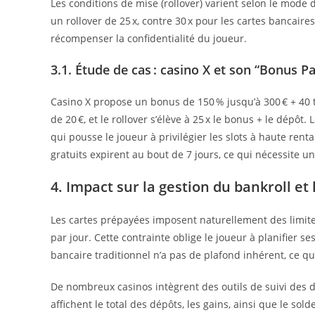
Les conditions de mise (rollover) varient selon le mode
un rollover de 25 x, contre 30 x pour les cartes bancaire
récompenser la confidentialité du joueur.
3.1. Étude de cas : casino X et son “Bonus 
Casino X propose un bonus de 150 % jusqu’à 300 € + 40 
de 20 €, et le rollover s’élève à 25 x le bonus + le dépôt.
qui pousse le joueur à privilégier les slots à haute renta
gratuits expirent au bout de 7 jours, ce qui nécessite un
4. Impact sur la gestion du bankroll et
Les cartes prépayées imposent naturellement des limit
par jour. Cette contrainte oblige le joueur à planifier s
bancaire traditionnel n’a pas de plafond inhérent, ce qu
De nombreux casinos intègrent des outils de suivi des 
affichent le total des dépôts, les gains, ainsi que le so