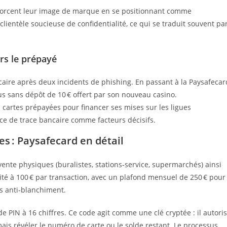
forcent leur image de marque en se positionnant comme
 clientèle soucieuse de confidentialité, ce qui se traduit souvent pa
ers le prépayé
aire après deux incidents de phishing. En passant à la Paysafecar
nus sans dépôt de 10 € offert par son nouveau casino.
es cartes prépayées pour financer ses mises sur les ligues
nce de trace bancaire comme facteurs décisifs.
s : Paysafecard en détail
ente physiques (buralistes, stations‑service, supermarchés) ainsi
imité à 100 € par transaction, avec un plafond mensuel de 250 € pour
es anti‑blanchiment.
e PIN à 16 chiffres. Ce code agit comme une clé cryptée : il autori
mais révéler le numéro de carte ou le solde restant. Le processus