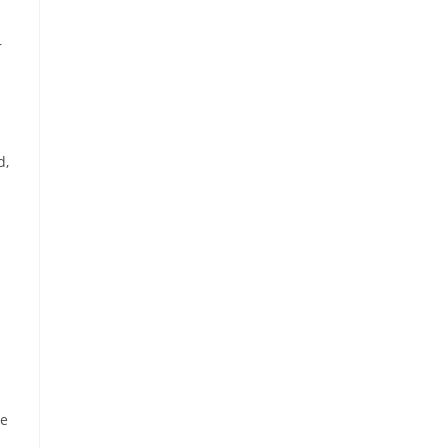
r
d,
se