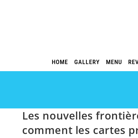
HOME
GALLERY
MENU
RE
Les nouvelles fronti
comment les cartes p