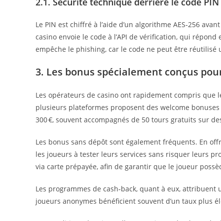
2.1. Sécurité technique derrière le code PIN
Le PIN est chiffré à l’aide d’un algorithme AES‑256 avant
casino envoie le code à l’API de vérification, qui répond
empêche le phishing, car le code ne peut être réutilisé u
3. Les bonus spécialement conçus po
Les opérateurs de casino ont rapidement compris que le
plusieurs plateformes proposent des welcome bonuses ex
300 €, souvent accompagnés de 50 tours gratuits sur d
Les bonus sans dépôt sont également fréquents. En offrant
les joueurs à tester leurs services sans risquer leurs 
via carte prépayée, afin de garantir que le joueur poss
Les programmes de cash‑back, quant à eux, attribuent 
joueurs anonymes bénéficient souvent d’un taux plus él