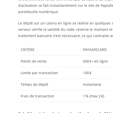
d’activation se fait instantanément sur le site de Paysaf
portefeuille numérique.
Le dépôt sur un casino en ligne se réalise en quelques s
serveur vérifie la validité du code, réserve le montant
traitement bancaire n’est nécessaire, ce qui contraste 
CRITÈRE
PAYSAFECARD
Points de vente
600 k + en ligne
Limite par transaction
100 €
Temps de dépôt
Instantané
Frais de transaction
1 % (max 2 €)