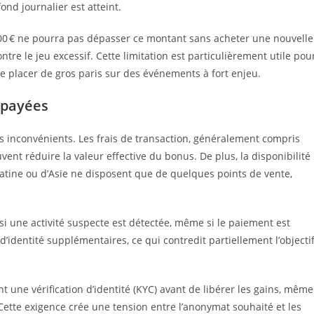
ond journalier est atteint.
100 € ne pourra pas dépasser ce montant sans acheter une nouvelle
ntre le jeu excessif. Cette limitation est particulièrement utile pou
de placer de gros paris sur des événements à fort enjeu.
répayées
s inconvénients. Les frais de transaction, généralement compris
uvent réduire la valeur effective du bonus. De plus, la disponibilité
atine ou d’Asie ne disposent que de quelques points de vente,
 une activité suspecte est détectée, même si le paiement est
d’identité supplémentaires, ce qui contredit partiellement l’objecti
 une vérification d’identité (KYC) avant de libérer les gains, même
 Cette exigence crée une tension entre l’anonymat souhaité et les