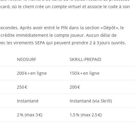
ecard, où le client crée un compte virtuel et associe le code à son
econdes. Après avoir entré le PIN dans la section « Dépôt », le
 et crédite immédiatement le compte joueur. Aucun délai de
avec les virements SEPA qui peuvent prendre 2 à 3 jours ouvrés.
NEOSURF
SKRILL‑PREPAID
200 k + en ligne
150 k + en ligne
250 €
200 €
Instantané
Instantané (via Skrill)
2 % (max 3 €)
1,5 % (max 2,5 €)