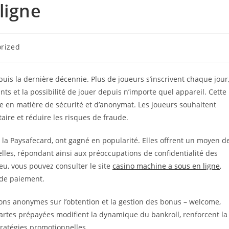
ligne
rized
uis la dernière décennie. Plus de joueurs s’inscrivent chaque jour
ants et la possibilité de jouer depuis n’importe quel appareil. Cette
 en matière de sécurité et d’anonymat. Les joueurs souhaitent
taire et réduire les risques de fraude.
la Paysafecard, ont gagné en popularité. Elles offrent un moyen d
lles, répondant ainsi aux préoccupations de confidentialité des
jeu, vous pouvez consulter le site
casino machine a sous en ligne
,
 de paiement.
tions anonymes sur l’obtention et la gestion des bonus – welcome,
artes prépayées modifient la dynamique du bankroll, renforcent la
tratégies promotionnelles.