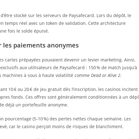
 d’être stocké sur les serveurs de Paysafecard. Lors du dépôt, le
 en temps réel avec un token de validation. Cette architecture
ne fois le solde épuisé.
ur les paiements anonymes
s cartes prépayées pouvaient devenir un levier marketing. Ainsi,
clusifs aux utilisateurs de Paysafecard : 150 % de match jusqu’à
es machines à sous à haute volatilité comme
Dead or Alive 2
.
 10 € ou 20 € de jeu gratuit dès l’inscription, les casinos incitent
propres fonds. Ces offres sont généralement conditionnées à un dép
ède déjà un portefeuille anonyme.
un pourcentage (5‑10 %) des pertes nettes chaque semaine. Les
evé, car le casino perçoit moins de risques de blanchiment.