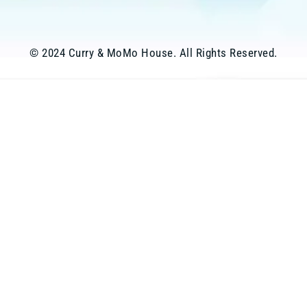
© 2024 Curry & MoMo House. All Rights Reserved.