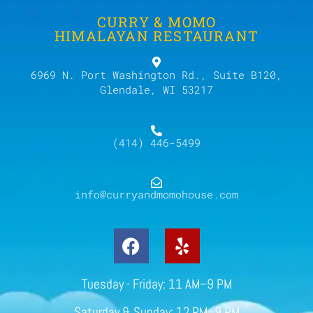
CURRY & MOMO
HIMALAYAN RESTAURANT
6969 N. Port Washington Rd., Suite B120,
Glendale, WI 53217
(414) 446-5499
info@curryandmomohouse.com
Tuesday - Friday: 11 AM–9 PM
Saturday & Sunday: 12 PM–9 PM