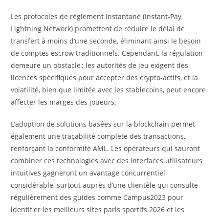
Les protocoles de règlement instantané (Instant‑Pay,
Lightning Network) promettent de réduire le délai de
transfert à moins d’une seconde, éliminant ainsi le besoin
de comptes escrow traditionnels. Cependant, la régulation
demeure un obstacle : les autorités de jeu exigent des
licences spécifiques pour accepter des crypto‑actifs, et la
volatilité, bien que limitée avec les stablecoins, peut encore
affecter les marges des joueurs.
L’adoption de solutions basées sur la blockchain permet
également une traçabilité complète des transactions,
renforçant la conformité AML. Les opérateurs qui sauront
combiner ces technologies avec des interfaces utilisateurs
intuitives gagneront un avantage concurrentiel
considérable, surtout auprès d’une clientèle qui consulte
régulièrement des guides comme Campus2023 pour
identifier les meilleurs sites paris sportifs 2026 et les