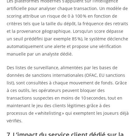
Les plateformes modernes s’appuient sur l’intelligence
artificielle pour analyser chaque transaction. Un modèle de
scoring attribue un risque de 0 à 100 % en fonction de
critères tels que la taille du dépôt, la fréquence des retraits
et la provenance géographique. Lorsqu’un score dépasse
un seuil prédéfini (par exemple 85 %), le système déclenche
automatiquement une alerte et propose une vérification
manuelle par un analyste dédié.
Des listes de surveillance, alimentées par les bases de
données de sanctions internationales (OFAC, EU sanctions
list), sont consultées à chaque mouvement de fonds. Grâce
à ces outils, les opérateurs peuvent bloquer des
transactions suspectes en moins de 10 secondes, tout en
maintenant le jeu des clients légitimes grâce à des
processus de « whitelisting » qui exemptent les joueurs déjà
vérifiés.
7. L’impact du service client dédié sur la