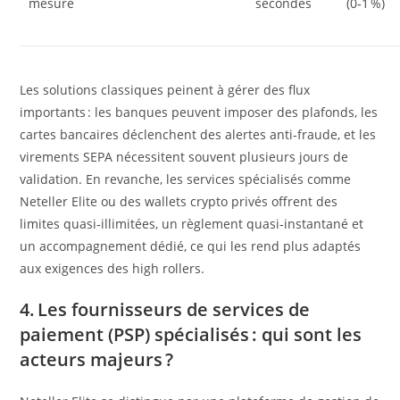
mesure
secondes
(0‑1 %)
Les solutions classiques peinent à gérer des flux
importants : les banques peuvent imposer des plafonds, les
cartes bancaires déclenchent des alertes anti‑fraude, et les
virements SEPA nécessitent souvent plusieurs jours de
validation. En revanche, les services spécialisés comme
Neteller Elite ou des wallets crypto privés offrent des
limites quasi‑illimitées, un règlement quasi‑instantané et
un accompagnement dédié, ce qui les rend plus adaptés
aux exigences des high rollers.
4. Les fournisseurs de services de
paiement (PSP) spécialisés : qui sont les
acteurs majeurs ?