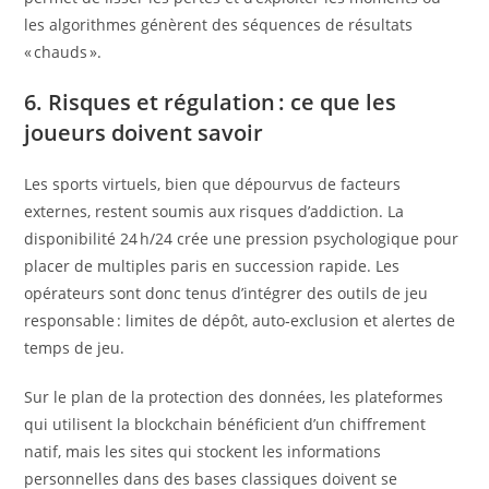
les algorithmes génèrent des séquences de résultats
« chauds ».
6. Risques et régulation : ce que les
joueurs doivent savoir
Les sports virtuels, bien que dépourvus de facteurs
externes, restent soumis aux risques d’addiction. La
disponibilité 24 h/24 crée une pression psychologique pour
placer de multiples paris en succession rapide. Les
opérateurs sont donc tenus d’intégrer des outils de jeu
responsable : limites de dépôt, auto‑exclusion et alertes de
temps de jeu.
Sur le plan de la protection des données, les plateformes
qui utilisent la blockchain bénéficient d’un chiffrement
natif, mais les sites qui stockent les informations
personnelles dans des bases classiques doivent se