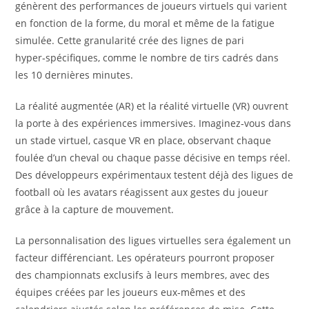
génèrent des performances de joueurs virtuels qui varient
en fonction de la forme, du moral et même de la fatigue
simulée. Cette granularité crée des lignes de pari
hyper‑spécifiques, comme le nombre de tirs cadrés dans
les 10 dernières minutes.
La réalité augmentée (AR) et la réalité virtuelle (VR) ouvrent
la porte à des expériences immersives. Imaginez‑vous dans
un stade virtuel, casque VR en place, observant chaque
foulée d’un cheval ou chaque passe décisive en temps réel.
Des développeurs expérimentaux testent déjà des ligues de
football où les avatars réagissent aux gestes du joueur
grâce à la capture de mouvement.
La personnalisation des ligues virtuelles sera également un
facteur différenciant. Les opérateurs pourront proposer
des championnats exclusifs à leurs membres, avec des
équipes créées par les joueurs eux‑mêmes et des