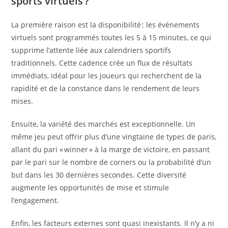
sports virtuels ?
La première raison est la disponibilité : les événements
virtuels sont programmés toutes les 5 à 15 minutes, ce qui
supprime l’attente liée aux calendriers sportifs
traditionnels. Cette cadence crée un flux de résultats
immédiats, idéal pour les joueurs qui recherchent de la
rapidité et de la constance dans le rendement de leurs
mises.
Ensuite, la variété des marchés est exceptionnelle. Un
même jeu peut offrir plus d’une vingtaine de types de paris,
allant du pari « winner » à la marge de victoire, en passant
par le pari sur le nombre de corners ou la probabilité d’un
but dans les 30 dernières secondes. Cette diversité
augmente les opportunités de mise et stimule
l’engagement.
Enfin, les facteurs externes sont quasi inexistants. Il n’y a ni