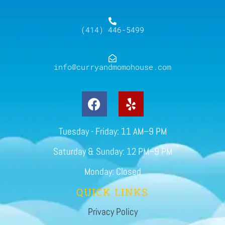
(414) 446-5499
info@curryandmomohouse.com
Tuesday - Friday: 11 AM–9 PM
Saturday & Sunday: 12 PM–9 PM
Monday: Closed
QUICK LINKS
Privacy Policy