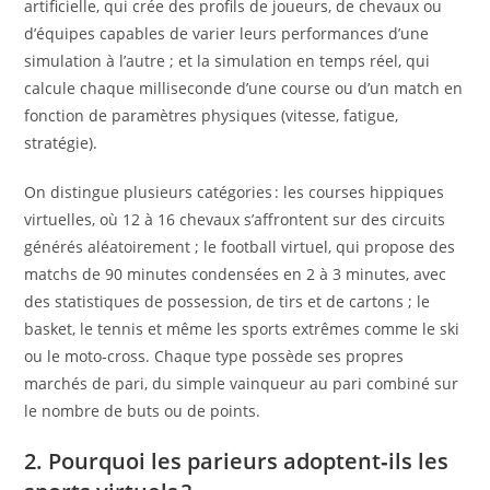
artificielle, qui crée des profils de joueurs, de chevaux ou
d’équipes capables de varier leurs performances d’une
simulation à l’autre ; et la simulation en temps réel, qui
calcule chaque milliseconde d’une course ou d’un match en
fonction de paramètres physiques (vitesse, fatigue,
stratégie).
On distingue plusieurs catégories : les courses hippiques
virtuelles, où 12 à 16 chevaux s’affrontent sur des circuits
générés aléatoirement ; le football virtuel, qui propose des
matchs de 90 minutes condensées en 2 à 3 minutes, avec
des statistiques de possession, de tirs et de cartons ; le
basket, le tennis et même les sports extrêmes comme le ski
ou le moto‑cross. Chaque type possède ses propres
marchés de pari, du simple vainqueur au pari combiné sur
le nombre de buts ou de points.
2. Pourquoi les parieurs adoptent‑ils les