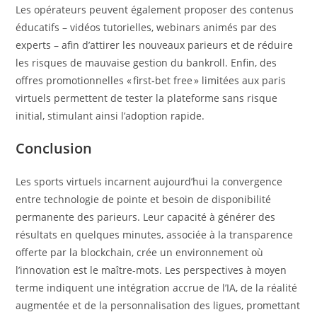
Les opérateurs peuvent également proposer des contenus
éducatifs – vidéos tutorielles, webinars animés par des
experts – afin d’attirer les nouveaux parieurs et de réduire
les risques de mauvaise gestion du bankroll. Enfin, des
offres promotionnelles « first‑bet free » limitées aux paris
virtuels permettent de tester la plateforme sans risque
initial, stimulant ainsi l’adoption rapide.
Conclusion
Les sports virtuels incarnent aujourd’hui la convergence
entre technologie de pointe et besoin de disponibilité
permanente des parieurs. Leur capacité à générer des
résultats en quelques minutes, associée à la transparence
offerte par la blockchain, crée un environnement où
l’innovation est le maître‑mots. Les perspectives à moyen
terme indiquent une intégration accrue de l’IA, de la réalité
augmentée et de la personnalisation des ligues, promettant