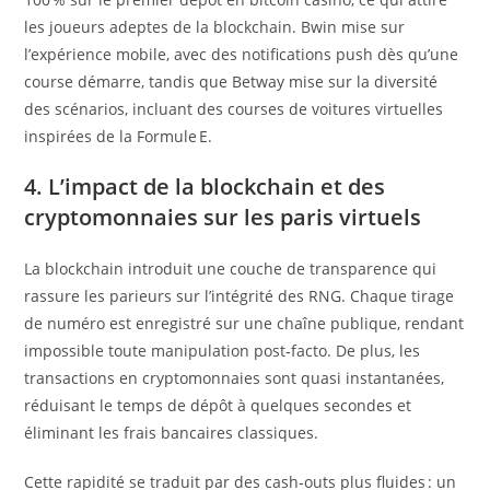
les joueurs adeptes de la blockchain. Bwin mise sur
l’expérience mobile, avec des notifications push dès qu’une
course démarre, tandis que Betway mise sur la diversité
des scénarios, incluant des courses de voitures virtuelles
inspirées de la Formule E.
4. L’impact de la blockchain et des
cryptomonnaies sur les paris virtuels
La blockchain introduit une couche de transparence qui
rassure les parieurs sur l’intégrité des RNG. Chaque tirage
de numéro est enregistré sur une chaîne publique, rendant
impossible toute manipulation post‑facto. De plus, les
transactions en cryptomonnaies sont quasi instantanées,
réduisant le temps de dépôt à quelques secondes et
éliminant les frais bancaires classiques.
Cette rapidité se traduit par des cash‑outs plus fluides : un