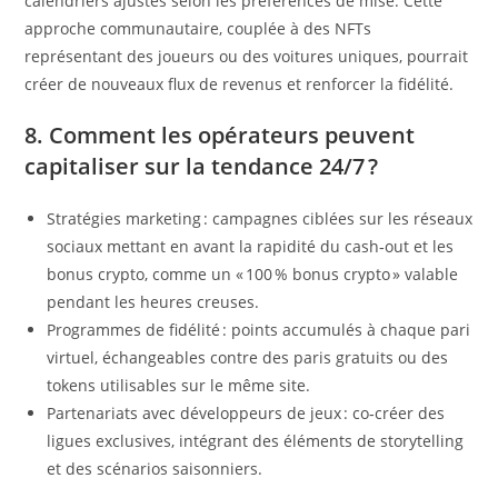
calendriers ajustés selon les préférences de mise. Cette
approche communautaire, couplée à des NFTs
représentant des joueurs ou des voitures uniques, pourrait
créer de nouveaux flux de revenus et renforcer la fidélité.
8. Comment les opérateurs peuvent
capitaliser sur la tendance 24/7 ?
Stratégies marketing : campagnes ciblées sur les réseaux
sociaux mettant en avant la rapidité du cash‑out et les
bonus crypto, comme un « 100 % bonus crypto » valable
pendant les heures creuses.
Programmes de fidélité : points accumulés à chaque pari
virtuel, échangeables contre des paris gratuits ou des
tokens utilisables sur le même site.
Partenariats avec développeurs de jeux : co‑créer des
ligues exclusives, intégrant des éléments de storytelling
et des scénarios saisonniers.