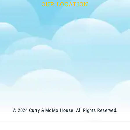
OUR LOCATION
© 2024 Curry & MoMo House. All Rights Reserved.