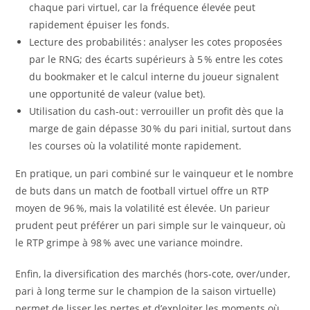
chaque pari virtuel, car la fréquence élevée peut
rapidement épuiser les fonds.
Lecture des probabilités : analyser les cotes proposées
par le RNG; des écarts supérieurs à 5 % entre les cotes
du bookmaker et le calcul interne du joueur signalent
une opportunité de valeur (value bet).
Utilisation du cash‑out : verrouiller un profit dès que la
marge de gain dépasse 30 % du pari initial, surtout dans
les courses où la volatilité monte rapidement.
En pratique, un pari combiné sur le vainqueur et le nombre
de buts dans un match de football virtuel offre un RTP
moyen de 96 %, mais la volatilité est élevée. Un parieur
prudent peut préférer un pari simple sur le vainqueur, où
le RTP grimpe à 98 % avec une variance moindre.
Enfin, la diversification des marchés (hors‑cote, over/under,
pari à long terme sur le champion de la saison virtuelle)
permet de lisser les pertes et d’exploiter les moments où