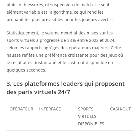
pluie, ni blessures, ni suspension de match. Le seul
élément variable est l’algorithme, ce qui rend les
probabilités plus prévisibles pour les joueurs avertis.
Statistiquement, le volume mondial des mises sur les
sports virtuels a progressé de 38 % entre 2022 et 2024,
selon les rapports agrégés des opérateurs majeurs. Cette
hausse reflète une préférence croissante pour des jeux où
le résultat est instantané et le cash‑out disponible en
quelques secondes.
3. Les plateformes leaders qui proposent
des paris virtuels 24/7
OPÉRATEUR
INTERFACE
SPORTS
CASH‑OUT
VIRTUELS
DISPONIBLES