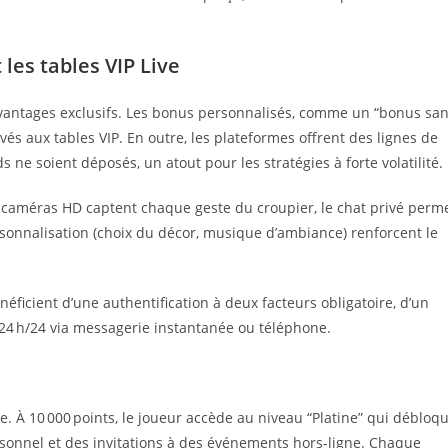
 les tables VIP Live
avantages exclusifs. Les bonus personnalisés, comme un “bonus sa
és aux tables VIP. En outre, les plateformes offrent des lignes de
ne soient déposés, un atout pour les stratégies à forte volatilité.
s caméras HD captent chaque geste du croupier, le chat privé perm
rsonnalisation (choix du décor, musique d’ambiance) renforcent le
néficient d’une authentification à deux facteurs obligatoire, d’un
e 24 h/24 via messagerie instantanée ou téléphone.
 À 10 000 points, le joueur accède au niveau “Platine” qui débloq
rsonnel et des invitations à des événements hors‑ligne. Chaque