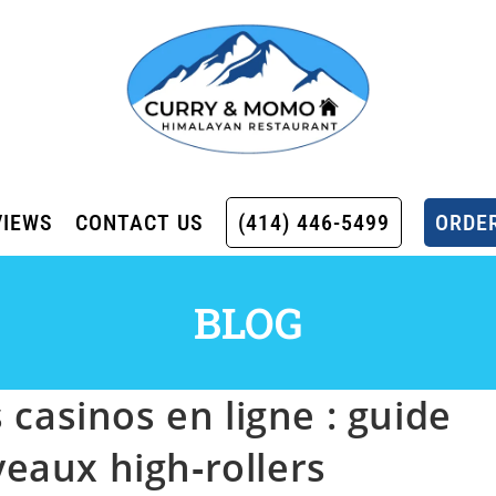
VIEWS
CONTACT US
(414) 446-5499
ORDER
BLOG
 casinos en ligne : guide
eaux high‑rollers