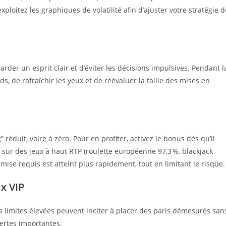
xploitez les graphiques de volatilité afin d’ajuster votre stratégie d
rder un esprit clair et d’éviter les décisions impulsives. Pendant l
ds, de rafraîchir les yeux et de réévaluer la taille des mises en
éduit, voire à zéro. Pour en profiter, activez le bonus dès qu’il
 sur des jeux à haut RTP (roulette européenne 97,3 %, blackjack
 mise requis est atteint plus rapidement, tout en limitant le risque.
x VIP
es limites élevées peuvent inciter à placer des paris démesurés san
pertes importantes.