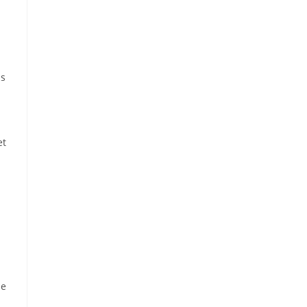
ns
et
ue