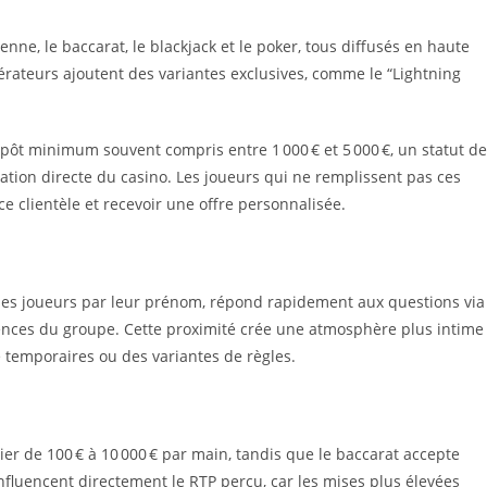
ne, le baccarat, le blackjack et le poker, tous diffusés en haute
érateurs ajoutent des variantes exclusives, comme le “Lightning
dépôt minimum souvent compris entre 1 000 € et 5 000 €, un statut de
vitation directe du casino. Les joueurs qui ne remplissent pas ces
e clientèle et recevoir une offre personnalisée.
e les joueurs par leur prénom, répond rapidement aux questions via
érences du groupe. Cette proximité crée une atmosphère plus intime
 temporaires ou des variantes de règles.
rier de 100 € à 10 000 € par main, tandis que le baccarat accepte
nfluencent directement le RTP perçu, car les mises plus élevées