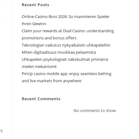
Recent Posts
Online-Casino-Boni 2026: So maximieren Spieler
ihren Gewinn
Claim your rewards at Duel Casino: understanding
promotions and bonus offers
Teknologian vaikutus nykyaikaisiin uhkapeleihin
Miten digitaalisuus muokkaa pelaamista
Uhkapelien psykologiset näkökulmat ymmärrä
mielen mekanismit
PinUp casino mobile app: enjoy seamless betting
and live markets from anywhere
Recent Comments
No comments to show.
es