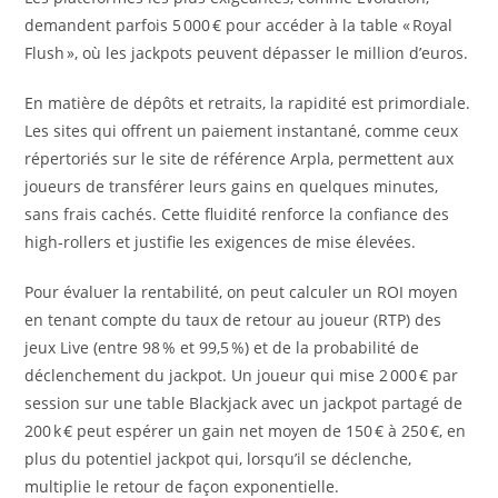
demandent parfois 5 000 € pour accéder à la table « Royal
Flush », où les jackpots peuvent dépasser le million d’euros.
En matière de dépôts et retraits, la rapidité est primordiale.
Les sites qui offrent un paiement instantané, comme ceux
répertoriés sur le site de référence Arpla, permettent aux
joueurs de transférer leurs gains en quelques minutes,
sans frais cachés. Cette fluidité renforce la confiance des
high‑rollers et justifie les exigences de mise élevées.
Pour évaluer la rentabilité, on peut calculer un ROI moyen
en tenant compte du taux de retour au joueur (RTP) des
jeux Live (entre 98 % et 99,5 %) et de la probabilité de
déclenchement du jackpot. Un joueur qui mise 2 000 € par
session sur une table Blackjack avec un jackpot partagé de
200 k € peut espérer un gain net moyen de 150 € à 250 €, en
plus du potentiel jackpot qui, lorsqu’il se déclenche,
multiplie le retour de façon exponentielle.