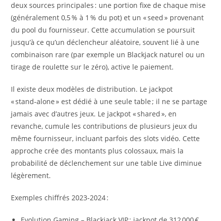
deux sources principales : une portion fixe de chaque mise
(généralement 0,5 % à 1 % du pot) et un « seed » provenant
du pool du fournisseur. Cette accumulation se poursuit
jusqu’à ce qu’un déclencheur aléatoire, souvent lié à une
combinaison rare (par exemple un Blackjack naturel ou un
tirage de roulette sur le zéro), active le paiement.
Il existe deux modèles de distribution. Le jackpot
« stand‑alone » est dédié à une seule table ; il ne se partage
jamais avec d’autres jeux. Le jackpot « shared », en
revanche, cumule les contributions de plusieurs jeux du
même fournisseur, incluant parfois des slots vidéo. Cette
approche crée des montants plus colossaux, mais la
probabilité de déclenchement sur une table Live diminue
légèrement.
Exemples chiffrés 2023‑2024 :
Evolution Gaming – Blackjack VIP : jackpot de 312 000 €