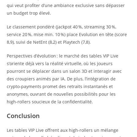
qui veut profiter d’une ambiance exclusive sans dépasser
un budget trop élevé.
Le classement pondéré (jackpot 40 %, streaming 30 %,
service 20 %, mise min. 10 %) place Evolution en tête (score
8,9), suivi de NetEnt (8,2) et Playtech (7,8).
Perspectives d’évolution : le marché des tables VIP Live
s’oriente déjà vers la réalité virtuelle, où les joueurs
pourront se déplacer dans un salon 3D et interagir avec
des croupiers animés par IA. De plus, l’intégration de
crypto‑payments promet des retraits instantanés et
anonymes, ouvrant de nouvelles possibilités pour les
high‑rollers soucieux de la confidentialité.
Conclusion
Les tables VIP Live offrent aux high‑rollers un mélange