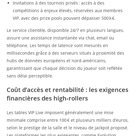
Invitations à des tournois privés : accès à des
compétitions à enjeux élevés, réservées aux membres
VIP, avec des prize pools pouvant dépasser 500 k €.
Le service clientèle, disponible 24/7 en plusieurs langues,
assure une assistance instantanée via chat, email ou
téléphone. Les temps de latence sont mesurés en
millisecondes grâce à des serveurs situés à proximité des
hubs de données européens et nord‑américains,
garantissant que chaque décision du joueur soit reflétée
sans délai perceptible.
Coût d’accès et rentabilité : les exigences
financières des high‑rollers
Les tables VIP Live imposent généralement une mise
minimale comprise entre 100 € et plusieurs milliers d’euros,
selon le prestige de la salle et le niveau de jackpot proposé.
Les plateformes les plus exigeantes, comme Evolution,