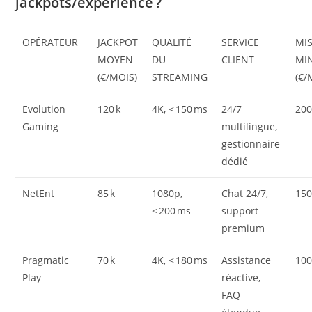
jackpots/expérience ?
OPÉRATEUR
JACKPOT
QUALITÉ
SERVICE
MI
MOYEN
DU
CLIENT
MI
(€/MOIS)
STREAMING
(€/
Evolution
120 k
4K, < 150 ms
24/7
20
Gaming
multilingue,
gestionnaire
dédié
NetEnt
85 k
1080p,
Chat 24/7,
15
< 200 ms
support
premium
Pragmatic
70 k
4K, < 180 ms
Assistance
10
Play
réactive,
FAQ