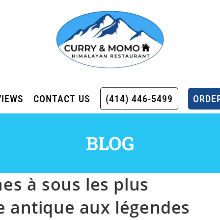
VIEWS
CONTACT US
(414) 446-5499
ORDER
BLOG
s à sous les plus
te antique aux légendes