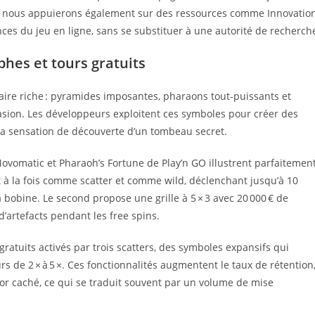
s nous appuierons également sur des ressources comme Innovatio
ances du jeu en ligne, sans se substituer à une autorité de recherch
yphes et tours gratuits
aire riche : pyramides imposantes, pharaons tout-puissants et
vasion. Les développeurs exploitent ces symboles pour créer des
 la sensation de découverte d’un tombeau secret.
Novomatic et Pharaoh’s Fortune de Play’n GO illustrent parfaitemen
t à la fois comme scatter et comme wild, déclenchant jusqu’à 10
a bobine. Le second propose une grille à 5 × 3 avec 20 000 € de
d’artefacts pendant les free spins.
atuits activés par trois scatters, des symboles expansifs qui
rs de 2 × à 5 ×. Ces fonctionnalités augmentent le taux de rétention
or caché, ce qui se traduit souvent par un volume de mise