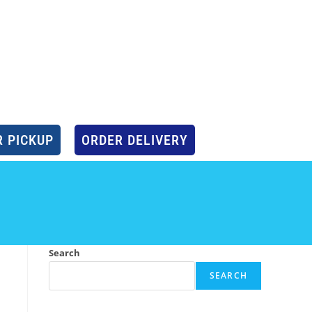
 PICKUP
ORDER DELIVERY
Search
SEARCH