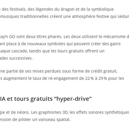
 des festivals, des légendes du dragon et de la symbolique
les musiques traditionnelles créent une atmosphère festive qui sédui
ay’n GO sont deux titres phares. Les deux utilisent le mécanisme 
sant place à de nouveaux symboles qui peuvent créer des gains
aque cascade, tandis que les tours gratuits offrent un
cades successives.
ne partie de ses mises perdues sous forme de crédit gratuit,
fres augmentent le taux de ré‑engagement de 22 % à 29 % pour les
 IA et tours gratuits “hyper‑drive”
ogie et de néons. Les graphismes 3D, les effets sonores synthétique
ession de piloter un vaisseau spatial.