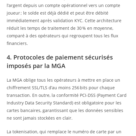
l’argent depuis un compte opérationnel vers un compte
joueur ; le solde est déjà dédié et peut être débité
immédiatement après validation KYC. Cette architecture
réduit les temps de traitement de 30 % en moyenne,
comparé à des opérateurs qui regroupent tous les flux
financiers.
4. Protocoles de paiement sécurisés
imposés par la MGA
La MGA oblige tous les opérateurs à mettre en place un
chiffrement SSL/TLS d’au moins 256 bits pour chaque
transaction. En outre, la conformité PCI‑DSS (Payment Card
Industry Data Security Standard) est obligatoire pour les
cartes bancaires, garantissant que les données sensibles
ne sont jamais stockées en clair.
La tokenisation, qui remplace le numéro de carte par un