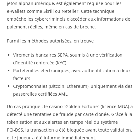
jeton alphanumérique, est également requise pour les
e‑wallets comme Skrill ou Neteller. Cette technique
empêche les cybercriminels d’accéder aux informations de
paiement réelles, même en cas de brèche.
Parmi les méthodes autorisées, on trouve :
Virements bancaires SEPA, soumis à une vérification
d’identité renforcée (KYC)
Portefeuilles électroniques, avec authentification à deux
facteurs
Cryptomonnaies (Bitcoin, Ethereum), uniquement via des
passerelles certifiées AML
Un cas pratique : le casino “Golden Fortune” (licence MGA) a
détecté une tentative de fraude par carte clonée. Grâce à la
tokenisation et aux alertes en temps réel du système
PCI‑DSS, la transaction a été bloquée avant toute validation,
et le joueur a été informé immédiatement.