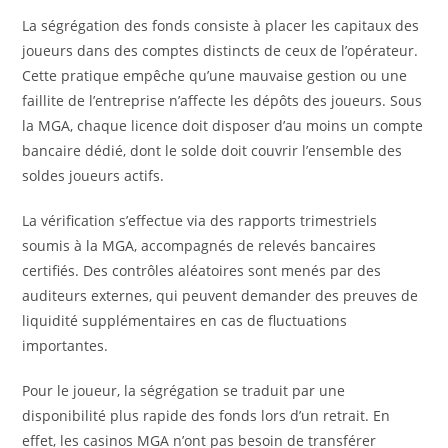
La ségrégation des fonds consiste à placer les capitaux des
joueurs dans des comptes distincts de ceux de l’opérateur.
Cette pratique empêche qu’une mauvaise gestion ou une
faillite de l’entreprise n’affecte les dépôts des joueurs. Sous
la MGA, chaque licence doit disposer d’au moins un compte
bancaire dédié, dont le solde doit couvrir l’ensemble des
soldes joueurs actifs.
La vérification s’effectue via des rapports trimestriels
soumis à la MGA, accompagnés de relevés bancaires
certifiés. Des contrôles aléatoires sont menés par des
auditeurs externes, qui peuvent demander des preuves de
liquidité supplémentaires en cas de fluctuations
importantes.
Pour le joueur, la ségrégation se traduit par une
disponibilité plus rapide des fonds lors d’un retrait. En
effet, les casinos MGA n’ont pas besoin de transférer