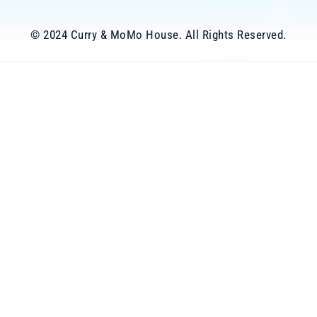
© 2024 Curry & MoMo House. All Rights Reserved.