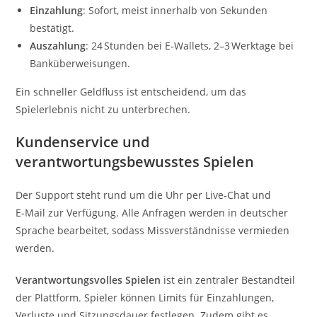
Einzahlung
: Sofort, meist innerhalb von Sekunden
bestätigt.
Auszahlung
: 24 Stunden bei E‑Wallets, 2–3 Werktage bei
Banküberweisungen.
Ein schneller Geldfluss ist entscheidend, um das
Spielerlebnis nicht zu unterbrechen.
Kundenservice und
verantwortungsbewusstes Spielen
Der Support steht rund um die Uhr per Live‑Chat und
E‑Mail zur Verfügung. Alle Anfragen werden in deutscher
Sprache bearbeitet, sodass Missverständnisse vermieden
werden.
Verantwortungsvolles Spielen
ist ein zentraler Bestandteil
der Plattform. Spieler können Limits für Einzahlungen,
Verluste und Sitzungsdauer festlegen. Zudem gibt es