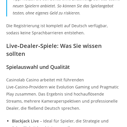
neuen Spielern anbietet. So können Sie das Spielangebot
testen, ohne eigenes Geld zu riskieren.
Die Registrierung ist komplett auf Deutsch verfügbar,
sodass keine Sprachbarrieren entstehen.
Live‑Dealer‑Spiele: Was Sie wissen
sollten
Spielauswahl und Qualität
Casinolab Casino arbeitet mit führenden
Live‑Casino‑Providern wie Evolution Gaming und Pragmatic
Play zusammen. Das Ergebnis sind hochauflösende
Streams, mehrere Kameraperspektiven und professionelle
Dealer, die fließend Deutsch sprechen.
Blackjack Live
– Ideal für Spieler, die Strategie und