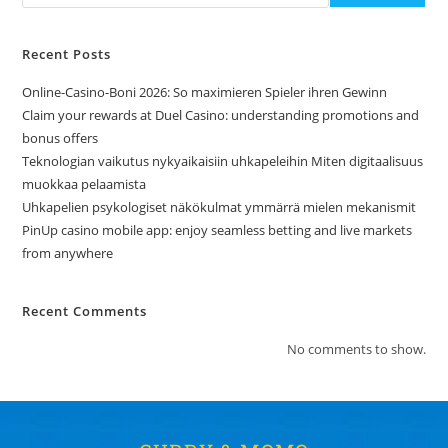
Recent Posts
Online-Casino-Boni 2026: So maximieren Spieler ihren Gewinn
Claim your rewards at Duel Casino: understanding promotions and
bonus offers
Teknologian vaikutus nykyaikaisiin uhkapeleihin Miten digitaalisuus
muokkaa pelaamista
Uhkapelien psykologiset näkökulmat ymmärrä mielen mekanismit
PinUp casino mobile app: enjoy seamless betting and live markets
from anywhere
Recent Comments
No comments to show.