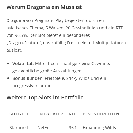
Warum Dragonia ein Muss ist
Dragonia
von Pragmatic Play begeistert durch ein
asiatisches Thema, 5 Walzen, 20 Gewinnlinien und ein RTP
von 96,5 %. Der Slot bietet ein besonderes
„Dragon‑Feature“, das zufällig Freispiele mit Multiplikatoren
auslöst.
Volatilität
: Mittel‑hoch – häufige kleine Gewinne,
gelegentliche große Auszahlungen.
Bonus‑Runden
: Freispiele, Sticky Wilds und ein
progressiver Jackpot.
Weitere Top‑Slots im Portfolio
SLOT‑TITEL
ENTWICKLER
RTP
BESONDERHEITEN
Starburst
NetEnt
96,1
Expanding Wilds