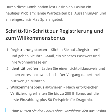
Durch diese Kombination löst Casinolab Casino ein
häufiges Problem: lange Wartezeiten bei Auszahlungen und
ein eingeschränktes Spielangebot.
Schritt‑für‑Schritt zur Registrierung und
zum Willkommensbonus
Registrierung starten
– Klicken Sie auf „Registrieren“
und geben Sie Ihre E‑Mail, ein sicheres Passwort und
Ihre Wohnadresse ein.
Identität prüfen
– Laden Sie einen Lichtbildausweis und
einen Adressnachweis hoch. Der Vorgang dauert meist
nur wenige Minuten.
Willkommensbonus aktivieren
– Nach erfolgreicher
Verifizierung erhalten Sie bis zu 200 % Bonus auf die
erste Einzahlung plus 50 Freispiele für
Dragonia
.
Tipp: Nutzen Sie den Bonus ohne Einzahlung, den das Casino