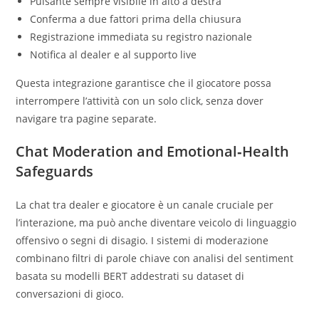
Pulsante sempre visibile in alto a destra
Conferma a due fattori prima della chiusura
Registrazione immediata su registro nazionale
Notifica al dealer e al supporto live
Questa integrazione garantisce che il giocatore possa
interrompere l’attività con un solo click, senza dover
navigare tra pagine separate.
Chat Moderation and Emotional‑Health
Safeguards
La chat tra dealer e giocatore è un canale cruciale per
l’interazione, ma può anche diventare veicolo di linguaggio
offensivo o segni di disagio. I sistemi di moderazione
combinano filtri di parole chiave con analisi del sentiment
basata su modelli BERT addestrati su dataset di
conversazioni di gioco.