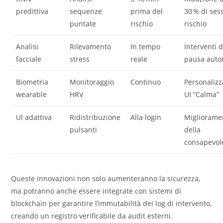
predittiva
sequenze
prima del
30 % di ses
puntate
rischio
rischio
Analisi
Rilevamento
In tempo
Interventi d
facciale
stress
reale
pausa auto
Biometria
Monitoraggio
Continuo
Personaliz
wearable
HRV
UI “Calma”
UI adattiva
Ridistribuzione
Alla login
Migliorame
pulsanti
della
consapevol
Queste innovazioni non solo aumenteranno la sicurezza,
ma potranno anche essere integrate con sistemi di
blockchain per garantire l’immutabilità dei log di intervento,
creando un registro verificabile da audit esterni.