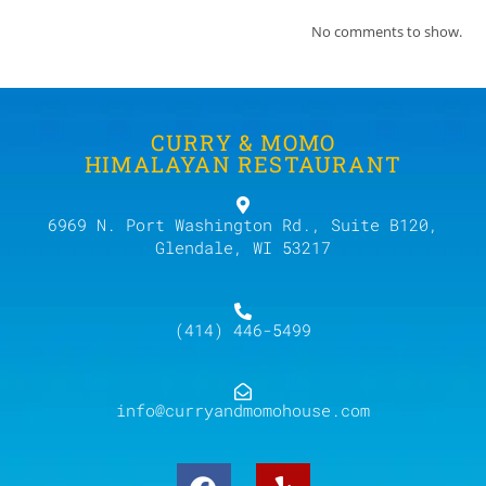
No comments to show.
CURRY & MOMO
HIMALAYAN RESTAURANT
6969 N. Port Washington Rd., Suite B120,
Glendale, WI 53217
(414) 446-5499
info@curryandmomohouse.com