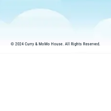
© 2024 Curry & MoMo House. All Rights Reserved.