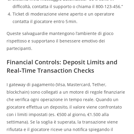
difficoltà, contatta il supporto o chiama il 800‑123‑456.”
Ticket di moderazione viene aperto e un operatore
contatta il giocatore entro 5 min.
Queste salvaguardie mantengono l’ambiente di gioco
rispettoso e supportano il benessere emotivo dei
partecipanti.
Financial Controls: Deposit Limits and
Real‑Time Transaction Checks
I gateway di pagamento (Visa, Mastercard, Tether,
blockchain) sono collegati a un motore di regole finanziarie
che verifica ogni operazione in tempo reale. Quando un
giocatore effettua un deposito, il valore viene confrontato
con i limiti impostati (es. €500 al giorno, €1.500 alla
settimana). Se la soglia è superata, la transazione viene
rifiutata e il giocatore riceve una notifica spiegando il