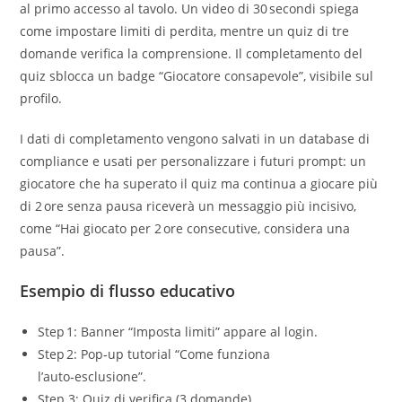
al primo accesso al tavolo. Un video di 30 secondi spiega
come impostare limiti di perdita, mentre un quiz di tre
domande verifica la comprensione. Il completamento del
quiz sblocca un badge “Giocatore consapevole”, visibile sul
profilo.
I dati di completamento vengono salvati in un database di
compliance e usati per personalizzare i futuri prompt: un
giocatore che ha superato il quiz ma continua a giocare più
di 2 ore senza pausa riceverà un messaggio più incisivo,
come “Hai giocato per 2 ore consecutive, considera una
pausa”.
Esempio di flusso educativo
Step 1: Banner “Imposta limiti” appare al login.
Step 2: Pop‑up tutorial “Come funziona
l’auto‑esclusione”.
Step 3: Quiz di verifica (3 domande).