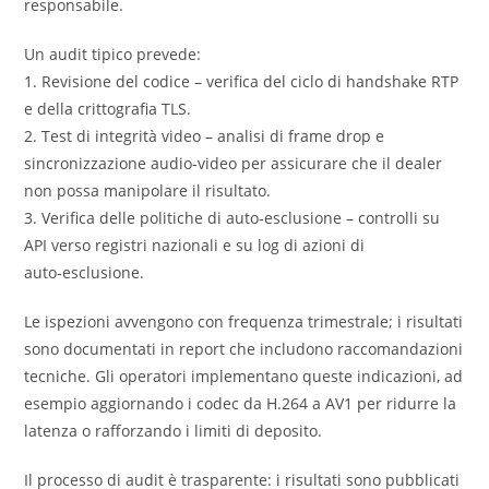
responsabile.
Un audit tipico prevede:
1. Revisione del codice – verifica del ciclo di handshake RTP
e della crittografia TLS.
2. Test di integrità video – analisi di frame drop e
sincronizzazione audio‑video per assicurare che il dealer
non possa manipolare il risultato.
3. Verifica delle politiche di auto‑esclusione – controlli su
API verso registri nazionali e su log di azioni di
auto‑esclusione.
Le ispezioni avvengono con frequenza trimestrale; i risultati
sono documentati in report che includono raccomandazioni
tecniche. Gli operatori implementano queste indicazioni, ad
esempio aggiornando i codec da H.264 a AV1 per ridurre la
latenza o rafforzando i limiti di deposito.
Il processo di audit è trasparente: i risultati sono pubblicati