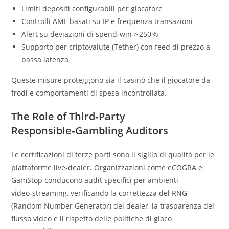
Limiti depositi configurabili per giocatore
Controlli AML basati su IP e frequenza transazioni
Alert su deviazioni di spend‑win > 250 %
Supporto per criptovalute (Tether) con feed di prezzo a
bassa latenza
Queste misure proteggono sia il casinò che il giocatore da
frodi e comportamenti di spesa incontrollata.
The Role of Third‑Party
Responsible‑Gambling Auditors
Le certificazioni di terze parti sono il sigillo di qualità per le
piattaforme live‑dealer. Organizzazioni come eCOGRA e
GamStop conducono audit specifici per ambienti
video‑streaming, verificando la correttezza del RNG
(Random Number Generator) del dealer, la trasparenza del
flusso video e il rispetto delle politiche di gioco