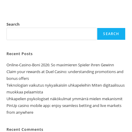
Search
SEARCH
Recent Posts
Online-Casino-Boni 2026: So maximieren Spieler ihren Gewinn
Claim your rewards at Duel Casino: understanding promotions and
bonus offers
Teknologian vaikutus nykyaikaisiin uhkapeleihin Miten digitaalisuus
muokkaa pelaamista
Uhkapelien psykologiset näkökulmat ymmärrä mielen mekanismit
PinUp casino mobile app: enjoy seamless betting and live markets
from anywhere
Recent Comments