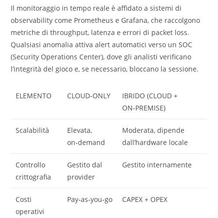
Il monitoraggio in tempo reale è affidato a sistemi di
observability come Prometheus e Grafana, che raccolgono
metriche di throughput, latenza e errori di packet loss.
Qualsiasi anomalia attiva alert automatici verso un SOC
(Security Operations Center), dove gli analisti verificano
l’integrità del gioco e, se necessario, bloccano la sessione.
ELEMENTO
CLOUD‑ONLY
IBRIDO (CLOUD +
ON‑PREMISE)
Scalabilità
Elevata,
Moderata, dipende
on‑demand
dall’hardware locale
Controllo
Gestito dal
Gestito internamente
crittografia
provider
Costi
Pay‑as‑you‑go
CAPEX + OPEX
operativi