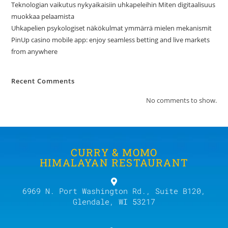
Teknologian vaikutus nykyaikaisiin uhkapeleihin Miten digitaalisuus
muokkaa pelaamista
Uhkapelien psykologiset näkökulmat ymmärrä mielen mekanismit
PinUp casino mobile app: enjoy seamless betting and live markets
from anywhere
Recent Comments
No comments to show.
CURRY & MOMO
HIMALAYAN RESTAURANT
6969 N. Port Washington Rd., Suite B120,
Glendale, WI 53217