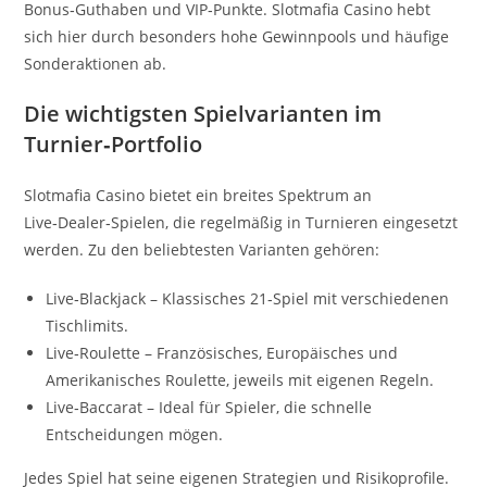
Bonus‑Guthaben und VIP‑Punkte. Slotmafia Casino hebt
sich hier durch besonders hohe Gewinnpools und häufige
Sonderaktionen ab.
Die wichtigsten Spielvarianten im
Turnier‑Portfolio
Slotmafia Casino bietet ein breites Spektrum an
Live‑Dealer‑Spielen, die regelmäßig in Turnieren eingesetzt
werden. Zu den beliebtesten Varianten gehören:
Live‑Blackjack – Klassisches 21‑Spiel mit verschiedenen
Tischlimits.
Live‑Roulette – Französisches, Europäisches und
Amerikanisches Roulette, jeweils mit eigenen Regeln.
Live‑Baccarat – Ideal für Spieler, die schnelle
Entscheidungen mögen.
Jedes Spiel hat seine eigenen Strategien und Risikoprofile.