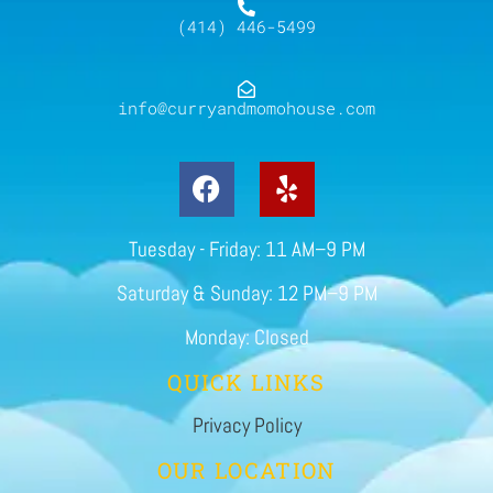
(414) 446-5499
info@curryandmomohouse.com
Tuesday - Friday: 11 AM–9 PM
Saturday & Sunday: 12 PM–9 PM
Monday: Closed
QUICK LINKS
Privacy Policy
OUR LOCATION