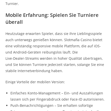
Turnier.
Mobile Erfahrung: Spielen Sie Turniere
überall
Heutzutage erwarten Spieler, dass sie ihre Lieblingsspiele
auch unterwegs genießen können. Slotmafia Casino bietet
eine vollständig responsive mobile Plattform, die auf iOS‑
und Android‑Geräten reibungslos läuft. Die
Live‑Dealer‑Streams werden in hoher Qualität übertragen,
und Sie können Turniere jederzeit starten, solange Sie eine
stabile Internetverbindung haben.
Einige Vorteile der mobilen Version:
Einfaches Konto‑Management – Ein- und Auszahlungen
lassen sich per Fingerabdruck oder Face‑ID autorisieren.
Push‑Benachrichtigungen – Sie erhalten sofortige