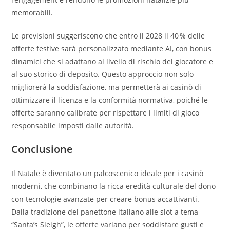
memorabili.
Le previsioni suggeriscono che entro il 2028 il 40 % delle
offerte festive sarà personalizzato mediante AI, con bonus
dinamici che si adattano al livello di rischio del giocatore e
al suo storico di deposito. Questo approccio non solo
migliorerà la soddisfazione, ma permetterà ai casinò di
ottimizzare il licenza e la conformità normativa, poiché le
offerte saranno calibrate per rispettare i limiti di gioco
responsabile imposti dalle autorità.
Conclusione
Il Natale è diventato un palcoscenico ideale per i casinò
moderni, che combinano la ricca eredità culturale del dono
con tecnologie avanzate per creare bonus accattivanti.
Dalla tradizione del panettone italiano alle slot a tema
“Santa’s Sleigh”, le offerte variano per soddisfare gusti e