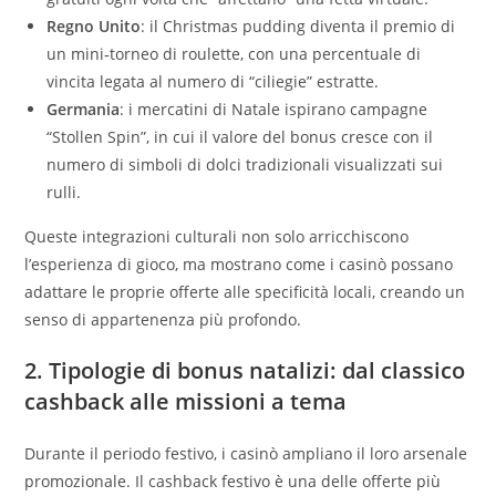
Regno Unito
: il Christmas pudding diventa il premio di
un mini‑torneo di roulette, con una percentuale di
vincita legata al numero di “ciliegie” estratte.
Germania
: i mercatini di Natale ispirano campagne
“Stollen Spin”, in cui il valore del bonus cresce con il
numero di simboli di dolci tradizionali visualizzati sui
rulli.
Queste integrazioni culturali non solo arricchiscono
l’esperienza di gioco, ma mostrano come i casinò possano
adattare le proprie offerte alle specificità locali, creando un
senso di appartenenza più profondo.
2. Tipologie di bonus natalizi: dal classico
cashback alle missioni a tema
Durante il periodo festivo, i casinò ampliano il loro arsenale
promozionale. Il cashback festivo è una delle offerte più