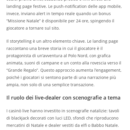
landing page festive. Le push‑notification delle app mobile,
invece, inviano alert in tempo reale quando un bonus
“Missione Natale” è disponibile per 24 ore, spingendo il
giocatore a tornare sul sito.
Il storytelling è un altro elemento chiave. Le landing page
raccontano una breve storia in cui il giocatore è il
protagonista di un’avventura al Polo Nord, con grafica
animata, suoni di campane e un conto alla rovescia verso il
“Grande Regalo”. Questo approccio aumenta l’engagement,
poiché i giocatori si sentono parte di una narrazione più
ampia, non solo di una semplice transazione.
Il ruolo dei live‑dealer con scenografie a tema
I casinò live hanno investito in scenografie natalizie: tavoli
di blackjack decorati con luci LED, sfondi che riproducono
mercatini di Natale e dealer vestiti da elfi o Babbo Natale.