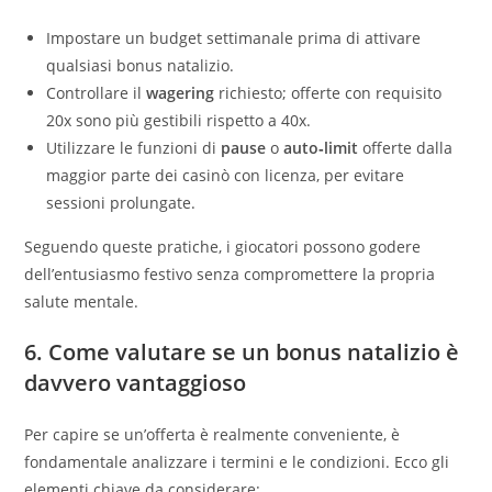
Impostare un budget settimanale prima di attivare
qualsiasi bonus natalizio.
Controllare il
wagering
richiesto; offerte con requisito
20x sono più gestibili rispetto a 40x.
Utilizzare le funzioni di
pause
o
auto‑limit
offerte dalla
maggior parte dei casinò con licenza, per evitare
sessioni prolungate.
Seguendo queste pratiche, i giocatori possono godere
dell’entusiasmo festivo senza compromettere la propria
salute mentale.
6. Come valutare se un bonus natalizio è
davvero vantaggioso
Per capire se un’offerta è realmente conveniente, è
fondamentale analizzare i termini e le condizioni. Ecco gli
elementi chiave da considerare: