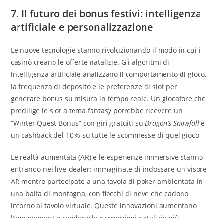
7. Il futuro dei bonus festivi: intelligenza
artificiale e personalizzazione
Le nuove tecnologie stanno rivoluzionando il modo in cui i
casinò creano le offerte natalizie. Gli algoritmi di
intelligenza artificiale analizzano il comportamento di gioco,
la frequenza di deposito e le preferenze di slot per
generare bonus su misura in tempo reale. Un giocatore che
predilige le slot a tema fantasy potrebbe ricevere un
“Winter Quest Bonus” con giri gratuiti su
Dragon’s Snowfall
e
un cashback del 10 % su tutte le scommesse di quel gioco.
Le realtà aumentata (AR) e le esperienze immersive stanno
entrando nei live‑dealer: immaginate di indossare un visore
AR mentre partecipate a una tavola di poker ambientata in
una baita di montagna, con fiocchi di neve che cadono
intorno al tavolo virtuale. Queste innovazioni aumentano
l’engagement e rendono le promozioni natalizie più