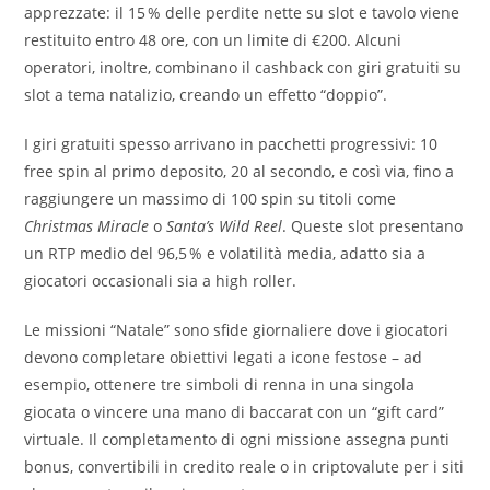
apprezzate: il 15 % delle perdite nette su slot e tavolo viene
restituito entro 48 ore, con un limite di €200. Alcuni
operatori, inoltre, combinano il cashback con giri gratuiti su
slot a tema natalizio, creando un effetto “doppio”.
I giri gratuiti spesso arrivano in pacchetti progressivi: 10
free spin al primo deposito, 20 al secondo, e così via, fino a
raggiungere un massimo di 100 spin su titoli come
Christmas Miracle
o
Santa’s Wild Reel
. Queste slot presentano
un RTP medio del 96,5 % e volatilità media, adatto sia a
giocatori occasionali sia a high roller.
Le missioni “Natale” sono sfide giornaliere dove i giocatori
devono completare obiettivi legati a icone festose – ad
esempio, ottenere tre simboli di renna in una singola
giocata o vincere una mano di baccarat con un “gift card”
virtuale. Il completamento di ogni missione assegna punti
bonus, convertibili in credito reale o in criptovalute per i siti