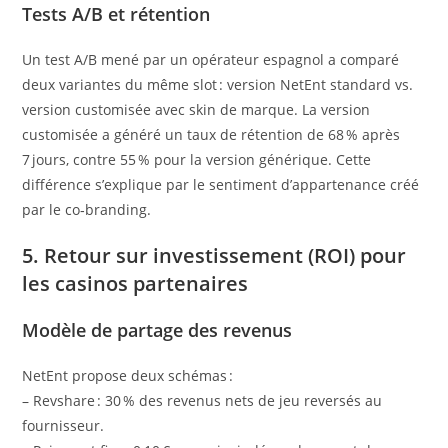
Tests A/B et rétention
Un test A/B mené par un opérateur espagnol a comparé
deux variantes du même slot : version NetEnt standard vs.
version customisée avec skin de marque. La version
customisée a généré un taux de rétention de 68 % après
7 jours, contre 55 % pour la version générique. Cette
différence s’explique par le sentiment d’appartenance créé
par le co‑branding.
5. Retour sur investissement (ROI) pour
les casinos partenaires
Modèle de partage des revenus
NetEnt propose deux schémas :
– Revshare : 30 % des revenus nets de jeu reversés au
fournisseur.