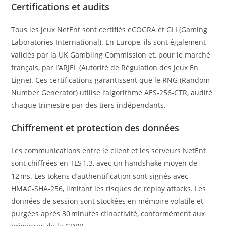
Certifications et audits
Tous les jeux NetEnt sont certifiés eCOGRA et GLI (Gaming
Laboratories International). En Europe, ils sont également
validés par la UK Gambling Commission et, pour le marché
français, par l’ARJEL (Autorité de Régulation des Jeux En
Ligne). Ces certifications garantissent que le RNG (Random
Number Generator) utilise l’algorithme AES‑256‑CTR, audité
chaque trimestre par des tiers indépendants.
Chiffrement et protection des données
Les communications entre le client et les serveurs NetEnt
sont chiffrées en TLS 1.3, avec un handshake moyen de
12 ms. Les tokens d’authentification sont signés avec
HMAC‑SHA‑256, limitant les risques de replay attacks. Les
données de session sont stockées en mémoire volatile et
purgées après 30 minutes d’inactivité, conformément aux