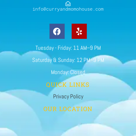
info@curryandmomohouse.com
Tuesday - Friday: 11 AM–9 PM
Saturday & Sunday: 12 PM–9 PM
Monday: Closed
QUICK LINKS
Privacy Policy
OUR LOCATION