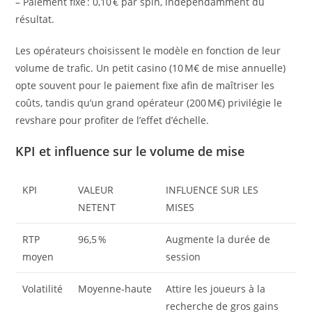
– Paiement fixe : 0,10 € par spin, indépendamment du
résultat.
Les opérateurs choisissent le modèle en fonction de leur
volume de trafic. Un petit casino (10 M€ de mise annuelle)
opte souvent pour le paiement fixe afin de maîtriser les
coûts, tandis qu’un grand opérateur (200 M€) privilégie le
revshare pour profiter de l’effet d’échelle.
KPI et influence sur le volume de mise
KPI
VALEUR
INFLUENCE SUR LES
NETENT
MISES
RTP
96,5 %
Augmente la durée de
moyen
session
Volatilité
Moyenne‑haute
Attire les joueurs à la
recherche de gros gains