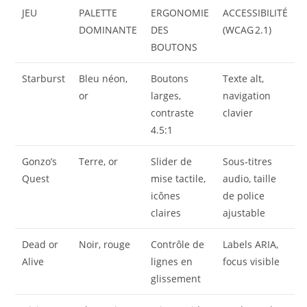
JEU
PALETTE
ERGONOMIE
ACCESSIBILITÉ
DOMINANTE
DES
(WCAG 2.1)
BOUTONS
Starburst
Bleu néon,
Boutons
Texte alt,
or
larges,
navigation
contraste
clavier
4.5:1
Gonzo’s
Terre, or
Slider de
Sous‑titres
Quest
mise tactile,
audio, taille
icônes
de police
claires
ajustable
Dead or
Noir, rouge
Contrôle de
Labels ARIA,
Alive
lignes en
focus visible
glissement