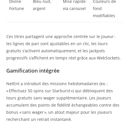
Divine
Bleu nuit,
Mise rapide
Couleurs de
Fortune
argent
via carousel
fond
modifiables
Ces titres partagent une approche centrée sur le joueur :
les lignes de pari sont ajustables en un clic, les tours
gratuits s’activent automatiquement, et les jackpots
progressifs s’affichent en temps réel grâce aux WebSockets.
Gamification intégrée
NetEnt a introduit des missions hebdomadaires (ex. :
« Effectuez 50 spins sur Starburst ») qui débloquent des
tours gratuits sans wager supplémentaire. Les joueurs
accumulent des points de fidélité échangeables contre des
bonus « sans wager », un atout majeur pour les joueurs
recherchant un retrait instantané.