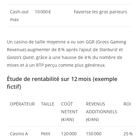
Cash‑out
10 000 €
Favorise les gros parieurs
max
Un casino de taille moyenne a vu son GGR (Gross Gaming
Revenue) augmenter de 8 % après l’ajout de
Starburst
et
Gonzo’s Quest
, grâce à une hausse de 4 % du nombre de
mises et à un RTP perçu comme plus généreux.
Étude de rentabilité sur 12 mois (exemple
fictif)
OPÉRATEUR
TAILLE
COÛT
REVENUS
ROI
NETENT
ADDITIONNELS
(€/AN)
(€/AN)
Casino A
Petit
120 000
150 000
25 %