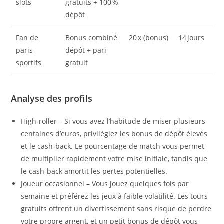
slots
gratuits + 100 %
dépôt
Fan de
Bonus combiné
20 x (bonus)
14 jours
paris
dépôt + pari
sportifs
gratuit
Analyse des profils
High‑roller – Si vous avez l’habitude de miser plusieurs
centaines d’euros, privilégiez les bonus de dépôt élevés
et le cash‑back. Le pourcentage de match vous permet
de multiplier rapidement votre mise initiale, tandis que
le cash‑back amortit les pertes potentielles.
Joueur occasionnel – Vous jouez quelques fois par
semaine et préférez les jeux à faible volatilité. Les tours
gratuits offrent un divertissement sans risque de perdre
votre propre argent, et un petit bonus de dépôt vous