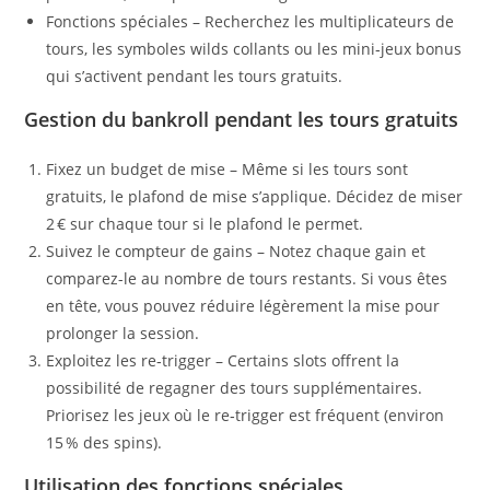
Fonctions spéciales – Recherchez les multiplicateurs de
tours, les symboles wilds collants ou les mini‑jeux bonus
qui s’activent pendant les tours gratuits.
Gestion du bankroll pendant les tours gratuits
Fixez un budget de mise – Même si les tours sont
gratuits, le plafond de mise s’applique. Décidez de miser
2 € sur chaque tour si le plafond le permet.
Suivez le compteur de gains – Notez chaque gain et
comparez-le au nombre de tours restants. Si vous êtes
en tête, vous pouvez réduire légèrement la mise pour
prolonger la session.
Exploitez les re‑trigger – Certains slots offrent la
possibilité de regagner des tours supplémentaires.
Priorisez les jeux où le re‑trigger est fréquent (environ
15 % des spins).
Utilisation des fonctions spéciales