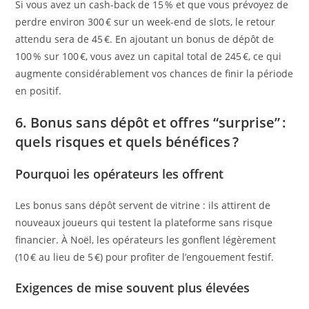
Si vous avez un cash‑back de 15 % et que vous prévoyez de
perdre environ 300 € sur un week‑end de slots, le retour
attendu sera de 45 €. En ajoutant un bonus de dépôt de
100 % sur 100 €, vous avez un capital total de 245 €, ce qui
augmente considérablement vos chances de finir la période
en positif.
6. Bonus sans dépôt et offres “surprise” :
quels risques et quels bénéfices ?
Pourquoi les opérateurs les offrent
Les bonus sans dépôt servent de vitrine : ils attirent de
nouveaux joueurs qui testent la plateforme sans risque
financier. À Noël, les opérateurs les gonflent légèrement
(10 € au lieu de 5 €) pour profiter de l’engouement festif.
Exigences de mise souvent plus élevées