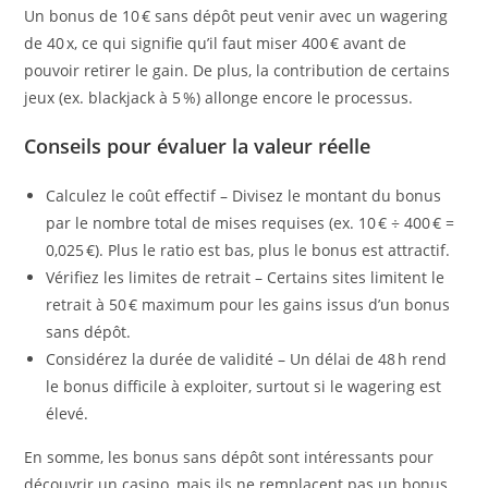
Un bonus de 10 € sans dépôt peut venir avec un wagering
de 40 x, ce qui signifie qu’il faut miser 400 € avant de
pouvoir retirer le gain. De plus, la contribution de certains
jeux (ex. blackjack à 5 %) allonge encore le processus.
Conseils pour évaluer la valeur réelle
Calculez le coût effectif – Divisez le montant du bonus
par le nombre total de mises requises (ex. 10 € ÷ 400 € =
0,025 €). Plus le ratio est bas, plus le bonus est attractif.
Vérifiez les limites de retrait – Certains sites limitent le
retrait à 50 € maximum pour les gains issus d’un bonus
sans dépôt.
Considérez la durée de validité – Un délai de 48 h rend
le bonus difficile à exploiter, surtout si le wagering est
élevé.
En somme, les bonus sans dépôt sont intéressants pour
découvrir un casino, mais ils ne remplacent pas un bonus