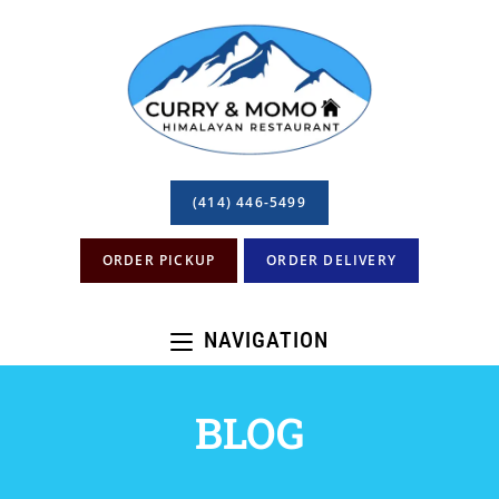
(414) 446-5499
ORDER PICKUP
ORDER DELIVERY
NAVIGATION
BLOG