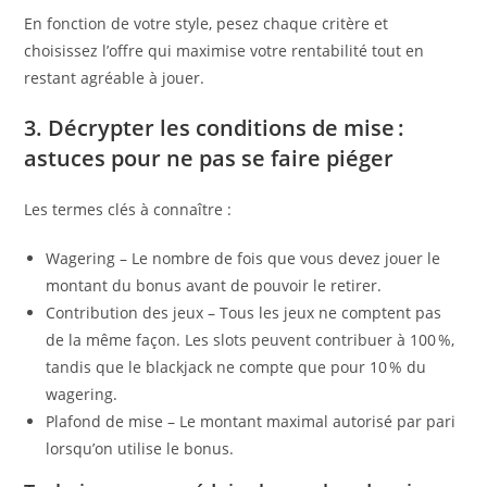
En fonction de votre style, pesez chaque critère et
choisissez l’offre qui maximise votre rentabilité tout en
restant agréable à jouer.
3. Décrypter les conditions de mise :
astuces pour ne pas se faire piéger
Les termes clés à connaître :
Wagering – Le nombre de fois que vous devez jouer le
montant du bonus avant de pouvoir le retirer.
Contribution des jeux – Tous les jeux ne comptent pas
de la même façon. Les slots peuvent contribuer à 100 %,
tandis que le blackjack ne compte que pour 10 % du
wagering.
Plafond de mise – Le montant maximal autorisé par pari
lorsqu’on utilise le bonus.