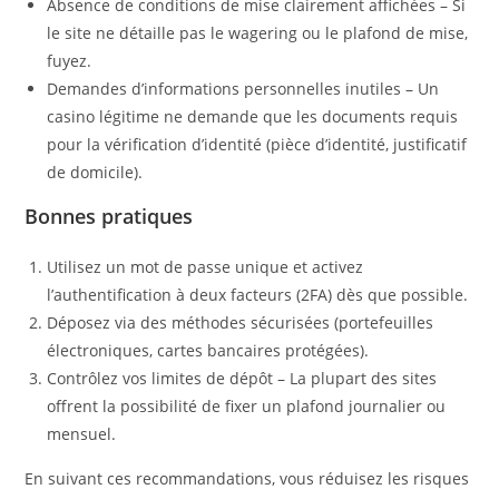
Absence de conditions de mise clairement affichées – Si
le site ne détaille pas le wagering ou le plafond de mise,
fuyez.
Demandes d’informations personnelles inutiles – Un
casino légitime ne demande que les documents requis
pour la vérification d’identité (pièce d’identité, justificatif
de domicile).
Bonnes pratiques
Utilisez un mot de passe unique et activez
l’authentification à deux facteurs (2FA) dès que possible.
Déposez via des méthodes sécurisées (portefeuilles
électroniques, cartes bancaires protégées).
Contrôlez vos limites de dépôt – La plupart des sites
offrent la possibilité de fixer un plafond journalier ou
mensuel.
En suivant ces recommandations, vous réduisez les risques