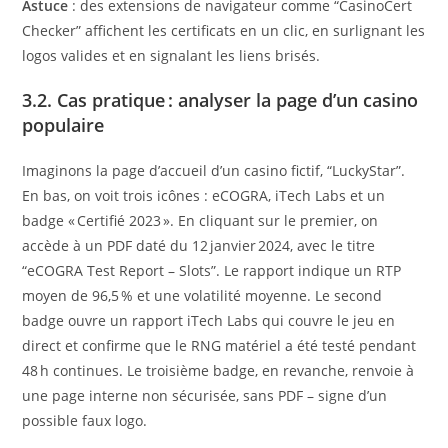
Astuce
: des extensions de navigateur comme “CasinoCert
Checker” affichent les certificats en un clic, en surlignant les
logos valides et en signalant les liens brisés.
3.2. Cas pratique : analyser la page d’un casino
populaire
Imaginons la page d’accueil d’un casino fictif, “LuckyStar”.
En bas, on voit trois icônes : eCOGRA, iTech Labs et un
badge « Certifié 2023 ». En cliquant sur le premier, on
accède à un PDF daté du 12 janvier 2024, avec le titre
“eCOGRA Test Report – Slots”. Le rapport indique un RTP
moyen de 96,5 % et une volatilité moyenne. Le second
badge ouvre un rapport iTech Labs qui couvre le jeu en
direct et confirme que le RNG matériel a été testé pendant
48 h continues. Le troisième badge, en revanche, renvoie à
une page interne non sécurisée, sans PDF – signe d’un
possible faux logo.