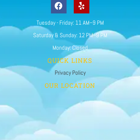
Tuesday - Friday: 11 AM–9 PM
Saturday & Sunday: 12 PM–9 PM
Monday: Closed
QUICK LINKS
Privacy Policy
OUR LOCATION