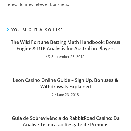
fêtes. Bonnes fêtes et bons jeux !
YOU MIGHT ALSO LIKE
The Wild Fortune Betting Math Handbook: Bonus
Engine & RTP Analysis for Australian Players
September 23, 2015
Leon Casino Online Guide – Sign Up, Bonuses &
Withdrawals Explained
June 23, 2018
Guia de Sobrevivência do RabbitRoad Casino: Da
Análise Técnica ao Resgate de Prêmios