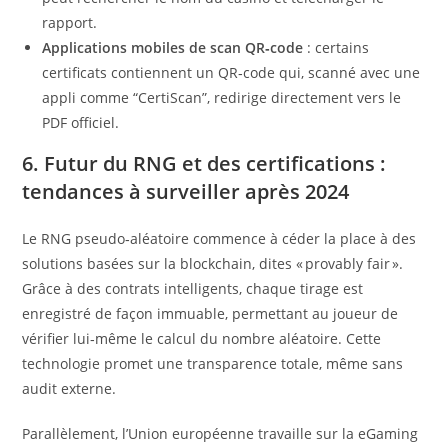
rapport.
Applications mobiles de scan QR‑code
: certains
certificats contiennent un QR‑code qui, scanné avec une
appli comme “CertiScan”, redirige directement vers le
PDF officiel.
6. Futur du RNG et des certifications :
tendances à surveiller après 2024
Le RNG pseudo‑aléatoire commence à céder la place à des
solutions basées sur la blockchain, dites « provably fair ».
Grâce à des contrats intelligents, chaque tirage est
enregistré de façon immuable, permettant au joueur de
vérifier lui‑même le calcul du nombre aléatoire. Cette
technologie promet une transparence totale, même sans
audit externe.
Parallèlement, l’Union européenne travaille sur la eGaming