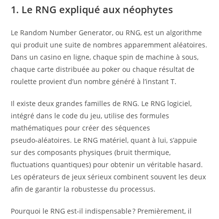
1. Le RNG expliqué aux néophytes
Le Random Number Generator, ou RNG, est un algorithme
qui produit une suite de nombres apparemment aléatoires.
Dans un casino en ligne, chaque spin de machine à sous,
chaque carte distribuée au poker ou chaque résultat de
roulette provient d’un nombre généré à l’instant T.
Il existe deux grandes familles de RNG. Le RNG logiciel,
intégré dans le code du jeu, utilise des formules
mathématiques pour créer des séquences
pseudo‑aléatoires. Le RNG matériel, quant à lui, s’appuie
sur des composants physiques (bruit thermique,
fluctuations quantiques) pour obtenir un véritable hasard.
Les opérateurs de jeux sérieux combinent souvent les deux
afin de garantir la robustesse du processus.
Pourquoi le RNG est‑il indispensable ? Premièrement, il