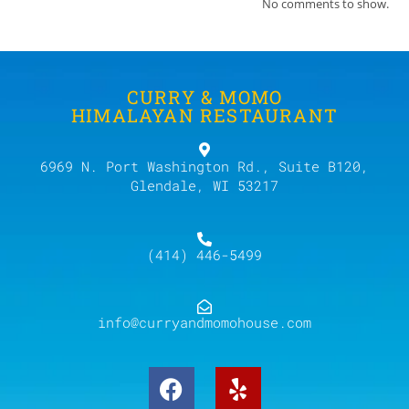
No comments to show.
CURRY & MOMO
HIMALAYAN RESTAURANT
6969 N. Port Washington Rd., Suite B120,
Glendale, WI 53217
(414) 446-5499
info@curryandmomohouse.com