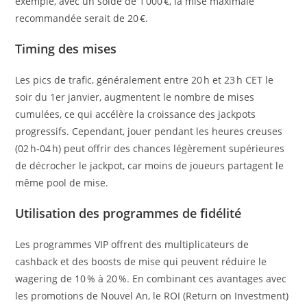
exemple, avec un solde de 1 000 €, la mise maximale
recommandée serait de 20 €.
Timing des mises
Les pics de trafic, généralement entre 20 h et 23 h CET le
soir du 1er janvier, augmentent le nombre de mises
cumulées, ce qui accélère la croissance des jackpots
progressifs. Cependant, jouer pendant les heures creuses
(02 h‑04 h) peut offrir des chances légèrement supérieures
de décrocher le jackpot, car moins de joueurs partagent le
même pool de mise.
Utilisation des programmes de fidélité
Les programmes VIP offrent des multiplicateurs de
cashback et des boosts de mise qui peuvent réduire le
wagering de 10 % à 20 %. En combinant ces avantages avec
les promotions de Nouvel An, le ROI (Return on Investment)