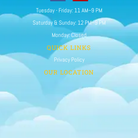
Tuesday - Friday: 11 AM–9 PM
Saturday & Sunday: 12 PM–9 PM
Monday: Closed
QUICK LINKS
Privacy Policy
OUR LOCATION