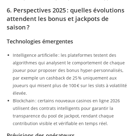
6. Perspectives 2025 : quelles évolutions
attendent les bonus et jackpots de
saison ?
Technologies émergentes
Intelligence artificielle : les plateformes testent des
algorithmes qui analysent le comportement de chaque
joueur pour proposer des bonus hyper‑personnalisés,
par exemple un cashback de 25 % uniquement aux
joueurs qui misent plus de 100 € sur les slots à volatilité
élevée.
Blockchain : certains nouveaux casinos en ligne 2026
utilisent des contrats intelligents pour garantir la
transparence du pool de jackpot, rendant chaque
contribution visible et vérifiable en temps réel.
Prévisions des opérateurs