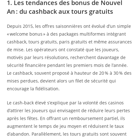
1. Les tendances des bonus de Nouvel
An : du cashback aux tours gratuits
Depuis 2015, les offres saisonnières ont évolué d’un simple
« welcome bonus » à des packages multiformes intégrant
cashback, tours gratuits, paris gratuits et même assurances
de mise. Les opérateurs ont constaté que les joueurs,
motivés par leurs résolutions, recherchent davantage de
sécurité financière pendant les premiers mois de l’année.
Le cashback, souvent proposé à hauteur de 20 % à 30 % des
mises perdues, devient alors un filet de sécurité qui
encourage la fidélisation.
Le cash‑back élevé s’explique par la volonté des casinos
d’attirer les joueurs qui envisagent de réduire leurs pertes
après les fêtes. En offrant un remboursement partiel, ils
augmentent le temps de jeu moyen et réduisent le taux
d’abandon. Parallèlement, les tours gratuits sont souvent