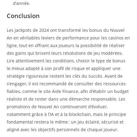
d’année.
Conclusion
Les jackpots de 2024 ont transformé les bonus du Nouvel
An en véritables leviers de performance pour les casinos en
ligne, tout en offrant aux joueurs la possibilité de réaliser
des gains qui brisent leurs résolutions de jeu modérées.
Lire attentivement les conditions, choisir le type de bonus
le mieux adapté à son profil de risque et appliquer une
stratégie rigoureuse restent les clés du succès. Avant de
s’engager, il est recommandé de consulter des ressources
fiables, comme le site Aide Finance, afin d’établir un budget
réaliste et de rester dans une démarche responsable. Les
promotions de Nouvel An continueront d’évoluer,
notamment grâce à l’IA et à la blockchain, mais le principe
fondamental restera le même : un jeu éclairé, sécurisé et
aligné avec les objectifs personnels de chaque joueur.