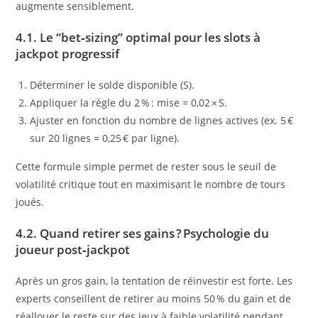
augmente sensiblement.
4.1. Le “bet‑sizing” optimal pour les slots à
jackpot progressif
Déterminer le solde disponible (S).
Appliquer la règle du 2 % : mise = 0,02 × S.
Ajuster en fonction du nombre de lignes actives (ex. 5 €
sur 20 lignes = 0,25 € par ligne).
Cette formule simple permet de rester sous le seuil de
volatilité critique tout en maximisant le nombre de tours
joués.
4.2. Quand retirer ses gains ? Psychologie du
joueur post‑jackpot
Après un gros gain, la tentation de réinvestir est forte. Les
experts conseillent de retirer au moins 50 % du gain et de
réallouer le reste sur des jeux à faible volatilité pendant