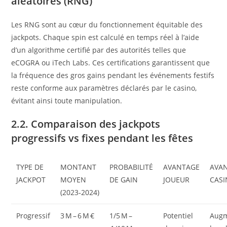
aléatoires (RNG)
Les RNG sont au cœur du fonctionnement équitable des
jackpots. Chaque spin est calculé en temps réel à l’aide
d’un algorithme certifié par des autorités telles que
eCOGRA ou iTech Labs. Ces certifications garantissent que
la fréquence des gros gains pendant les événements festifs
reste conforme aux paramètres déclarés par le casino,
évitant ainsi toute manipulation.
2.2. Comparaison des jackpots
progressifs vs fixes pendant les fêtes
TYPE DE
MONTANT
PROBABILITÉ
AVANTAGE
AVA
JACKPOT
MOYEN
DE GAIN
JOUEUR
CAS
(2023‑2024)
Progressif
3 M – 6 M €
1/5 M –
Potentiel
Aug