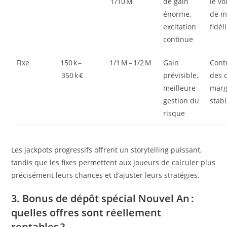
1/10 M
de gain
le v
énorme,
de m
excitation
fidél
continue
Fixe
150 k –
1/1 M – 1/2 M
Gain
Cont
350 k €
prévisible,
des c
meilleure
mar
gestion du
stab
risque
Les jackpots progressifs offrent un storytelling puissant,
tandis que les fixes permettent aux joueurs de calculer plus
précisément leurs chances et d’ajuster leurs stratégies.
3. Bonus de dépôt spécial Nouvel An :
quelles offres sont réellement
rentables ?