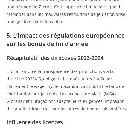
une période de 7 jours. Cette approche limite le risque de
retomber dans les mauvaises résolutions de jeu et favorise
une gestion saine du capital.
5. L’impact des régulations européennes
sur les bonus de fin d’année
Récapitulatif des directives 2023‑2024
L’UE a renforcé la transparence des promotions via la
directive 2023/45, obligeant les opérateurs à afficher
clairement le wagering, le maximum cash‑out et le taux de
contribution aux jackpots. Les licences de Malte (MGA),
Gibraltar et Curaçao ont adapté leurs exigences, imposant
des audits trimestriels sur les offres de bonus saisonnières.
Influence des licences