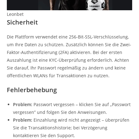
Leonbet
Sicherheit
Die Plattform verwendet eine 256-Bit-SSL-Verschlüsselung,
um Ihre Daten zu schützen. Zusätzlich können Sie die Zwei-
Faktor-Authentifizierung (2FA) aktivieren. Bei der ersten
Auszahlung ist eine KYC-Überprüfung erforderlich. Achten
Sie darauf, Ihr Passwort regelmäßig zu ändern und keine
öffentlichen WLANs für Transaktionen zu nutzen.
Fehlerbehebung
Problem:
Passwort vergessen – klicken Sie auf „Passwort
vergessen” und folgen Sie den Anweisungen.
Problem:
Einzahlung wird nicht angezeigt – überprüfen
Sie die Transaktionshistorie; bei Verzögerung
kontaktieren Sie den Support.