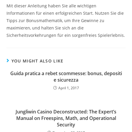
Mit dieser Anleitung haben Sie alle wichtigen
Informationen für einen erfolgreichen Start. Nutzen Sie die
Tipps zur Bonusmathematik, um Ihre Gewinne zu
maximieren, und halten Sie sich an die
Sicherheitsvorkehrungen für ein sorgenfreies Spielerlebnis.
YOU MIGHT ALSO LIKE
Guida pratica a rebet scommesse: bonus, depositi
e sicurezza
April 1, 2017
Jungliwin Casino Deconstructed: The Expert’s
Manual on Freespins, Math, and Operational
Security