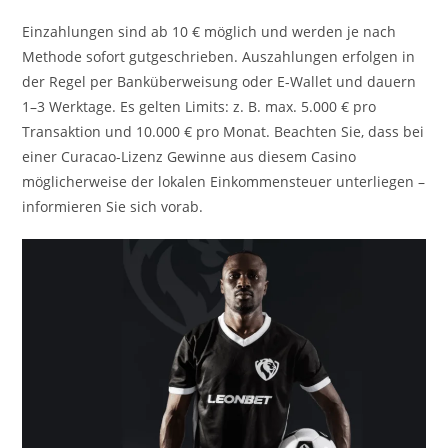
Einzahlungen sind ab 10 € möglich und werden je nach
Methode sofort gutgeschrieben. Auszahlungen erfolgen in
der Regel per Banküberweisung oder E-Wallet und dauern
1–3 Werktage. Es gelten Limits: z. B. max. 5.000 € pro
Transaktion und 10.000 € pro Monat. Beachten Sie, dass bei
einer Curacao-Lizenz Gewinne aus diesem Casino
möglicherweise der lokalen Einkommensteuer unterliegen –
informieren Sie sich vorab.