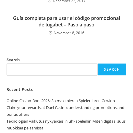
December 22, 2017
Guía completa para usar el código promocional
de Jugabet – Paso a paso
November 8, 2016
Search
SEARCH
Recent Posts
Online-Casino-Boni 2026: So maximieren Spieler ihren Gewinn
Claim your rewards at Duel Casino: understanding promotions and
bonus offers
Teknologian vaikutus nykyaikaisiin uhkapeleihin Miten digitaalisuus
muokkaa pelaamista