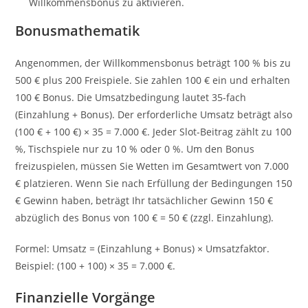
Willkommensbonus zu aktivieren.
Bonusmathematik
Angenommen, der Willkommensbonus beträgt 100 % bis zu
500 € plus 200 Freispiele. Sie zahlen 100 € ein und erhalten
100 € Bonus. Die Umsatzbedingung lautet 35-fach
(Einzahlung + Bonus). Der erforderliche Umsatz beträgt also
(100 € + 100 €) × 35 = 7.000 €. Jeder Slot-Beitrag zählt zu 100
%, Tischspiele nur zu 10 % oder 0 %. Um den Bonus
freizuspielen, müssen Sie Wetten im Gesamtwert von 7.000
€ platzieren. Wenn Sie nach Erfüllung der Bedingungen 150
€ Gewinn haben, beträgt Ihr tatsächlicher Gewinn 150 €
abzüglich des Bonus von 100 € = 50 € (zzgl. Einzahlung).
Formel: Umsatz = (Einzahlung + Bonus) × Umsatzfaktor.
Beispiel: (100 + 100) × 35 = 7.000 €.
Finanzielle Vorgänge