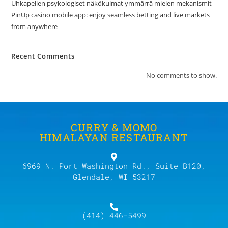
Uhkapelien psykologiset näkökulmat ymmärrä mielen mekanismit
PinUp casino mobile app: enjoy seamless betting and live markets
from anywhere
Recent Comments
No comments to show.
CURRY & MOMO
HIMALAYAN RESTAURANT
6969 N. Port Washington Rd., Suite B120,
Glendale, WI 53217
(414) 446-5499