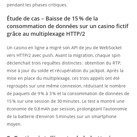
pendant les phases critiques.
Étude de cas – Baisse de 15 % de la
consommation de données sur un casino fictif
grâce au multiplexage HTTP/2
Un casino en ligne a migré son API de jeu de WebSocket
vers HTTP/2 avec push. Avant la migration, chaque spin
déclenchait trois requêtes distinctes : obtention du RTP,
mise à jour du solde et récupération du jackpot. Après la
mise en place du multiplexage, ces trois appels ont été
regroupés sur une même connexion, réduisant le nombre
de paquets de 9 % à 3 % et la consommation de données de
15 % sur une session de 30 minutes. Le test a montré une
économie de 0,8 mAh par session, prolongeant l’autonomie
de la batterie d’environ 5 minutes sur un smartphone
moyen.