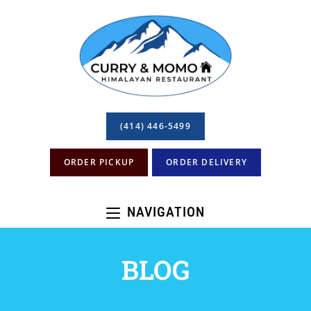
(414) 446-5499
ORDER PICKUP
ORDER DELIVERY
NAVIGATION
BLOG