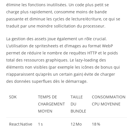
élimine les fonctions inutilisées. Un code plus petit se
charge plus rapidement, consomme moins de bande
passante et diminue les cycles de lecture/écriture, ce qui se
traduit par une moindre sollicitation du processeur.
La gestion des assets joue également un rôle crucial.
L’utilisation de spritesheets et d’images au format WebP
permet de réduire le nombre de requêtes HTTP et le poids
total des ressources graphiques. Le lazy‑loading des
éléments non visibles (par exemple les icônes de bonus qui
n’apparaissent qu’après un certain gain) évite de charger
des données superflues dès le démarrage.
SDK
TEMPS DE
TAILLE
CONSOMMATION
CHARGEMENT
DU
CPU MOYENNE
MOYEN
BUNDLE
React Native
1 s
12 Mo
18 %