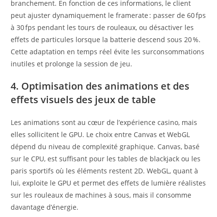
branchement. En fonction de ces informations, le client
peut ajuster dynamiquement le framerate : passer de 60 fps
à 30 fps pendant les tours de rouleaux, ou désactiver les
effets de particules lorsque la batterie descend sous 20 %.
Cette adaptation en temps réel évite les surconsommations
inutiles et prolonge la session de jeu.
4. Optimisation des animations et des
effets visuels des jeux de table
Les animations sont au cœur de l’expérience casino, mais
elles sollicitent le GPU. Le choix entre Canvas et WebGL
dépend du niveau de complexité graphique. Canvas, basé
sur le CPU, est suffisant pour les tables de blackjack ou les
paris sportifs où les éléments restent 2D. WebGL, quant à
lui, exploite le GPU et permet des effets de lumière réalistes
sur les rouleaux de machines à sous, mais il consomme
davantage d’énergie.