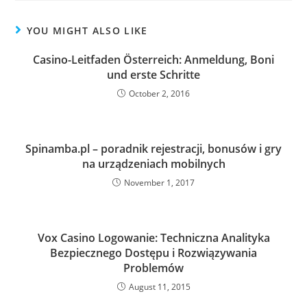
YOU MIGHT ALSO LIKE
Casino-Leitfaden Österreich: Anmeldung, Boni
und erste Schritte
October 2, 2016
Spinamba.pl – poradnik rejestracji, bonusów i gry
na urządzeniach mobilnych
November 1, 2017
Vox Casino Logowanie: Techniczna Analityka
Bezpiecznego Dostępu i Rozwiązywania
Problemów
August 11, 2015