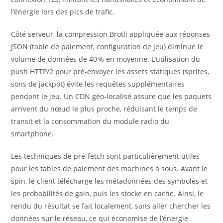
l’énergie lors des pics de trafic.
Côté serveur, la compression Brotli appliquée aux réponses
JSON (table de paiement, configuration de jeu) diminue le
volume de données de 40 % en moyenne. L’utilisation du
push HTTP/2 pour pré‑envoyer les assets statiques (sprites,
sons de jackpot) évite les requêtes supplémentaires
pendant le jeu. Un CDN géo‑localisé assure que les paquets
arrivent du nœud le plus proche, réduisant le temps de
transit et la consommation du module radio du
smartphone.
Les techniques de pré‑fetch sont particulièrement utiles
pour les tables de paiement des machines à sous. Avant le
spin, le client télécharge les métadonnées des symboles et
les probabilités de gain, puis les stocke en cache. Ainsi, le
rendu du résultat se fait localement, sans aller chercher les
données sur le réseau, ce qui économise de l’énergie