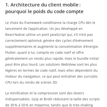
1. Architecture du client mobile :
pourquoi le poids du code compte
Le choix du framework conditionne la charge CPU dès le
lancement de l’application. Un jeu développé en
React Native utilise un pont JavaScript qui, s’il n’est pas
correctement optimisé, génère des cycles d’événement
supplémentaires et augmente la consommation d’énergie.
Flutter, quant à lui, compile en code natif et offre
généralement un rendu plus rapide, mais le bundle initial
peut être plus lourd. Les solutions WebView sont les plus
légères en termes de code natif, mais elles dépendent du
moteur du navigateur, ce qui peut entraîner des surcoûts
CPU lors du rendu de scènes 3D.
La minification et la compression sont des leviers
indispensables. Gzip et Brotli réduisent la taille des scripts
de 30 % à 50 % en moyenne, tandis que le tree‑shaking