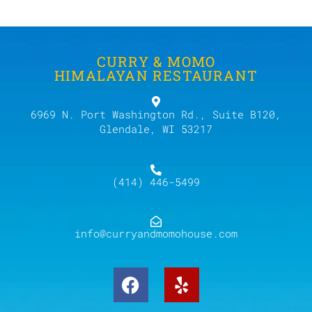
CURRY & MOMO
HIMALAYAN RESTAURANT
6969 N. Port Washington Rd., Suite B120,
Glendale, WI 53217
(414) 446-5499
info@curryandmomohouse.com