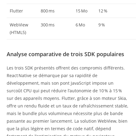
Flutter
800 ms
15 Mo
12 %
WebView
300 ms
6 Mo
9 %
(HTML5)
Analyse comparative de trois SDK populaires
Les trois SDK présentés offrent des compromis différents.
React Native se démarque par sa rapidité de
développement, mais son pont JavaScript impose un
surcoût CPU qui peut réduire l’autonomie de 10 % à 15 %
sur des appareils moyens. Flutter, grâce à son moteur Skia,
offre un rendu fluide et un taux de rafraîchissement stable,
mais le bundle plus volumineux nécessite plus de bande
passante au premier lancement. La solution WebView, bien
que la plus légère en termes de code natif, dépend