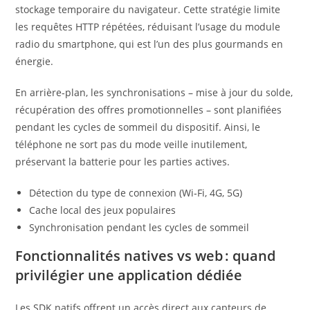
stockage temporaire du navigateur. Cette stratégie limite
les requêtes HTTP répétées, réduisant l’usage du module
radio du smartphone, qui est l’un des plus gourmands en
énergie.
En arrière‑plan, les synchronisations – mise à jour du solde,
récupération des offres promotionnelles – sont planifiées
pendant les cycles de sommeil du dispositif. Ainsi, le
téléphone ne sort pas du mode veille inutilement,
préservant la batterie pour les parties actives.
Détection du type de connexion (Wi‑Fi, 4G, 5G)
Cache local des jeux populaires
Synchronisation pendant les cycles de sommeil
Fonctionnalités natives vs web : quand
privilégier une application dédiée
Les SDK natifs offrent un accès direct aux capteurs de