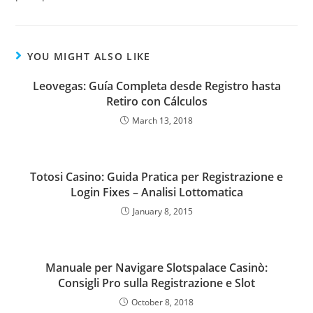
YOU MIGHT ALSO LIKE
Leovegas: Guía Completa desde Registro hasta
Retiro con Cálculos
March 13, 2018
Totosi Casino: Guida Pratica per Registrazione e
Login Fixes – Analisi Lottomatica
January 8, 2015
Manuale per Navigare Slotspalace Casinò:
Consigli Pro sulla Registrazione e Slot
October 8, 2018