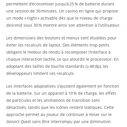
permettent d’économiser jusqu’à 25 % de batterie durant
une session de 30 minutes. Un casino en ligne qui propose
un mode « night » activable dès que le niveau de charge
descend sous 30 % montre ainsi son attention à l’utilisateur.
Les dimensions des boutons et menus sont étudiées pour
éviter les recalculs de layout. Des éléments trop petits
obligent le moteur de rendu à recomposer l’interface à
chaque interaction tactile, ce qui alourdit le processeur. En
adoptant des tailles de touche standards (≥ 48 dp), les
développeurs limitent ces recalculs.
Les interfaces adaptatives s’ajustent également en fonction
de la batterie. Sur un appareil à 10 % de charge, les effets
de particules et les animations de transition sont
désactivés, tandis que les icônes restent statiques. Cette
approche permet au joueur de continuer à miser sur le
Gonzo’s Quest
sans être interrompu par une diminution