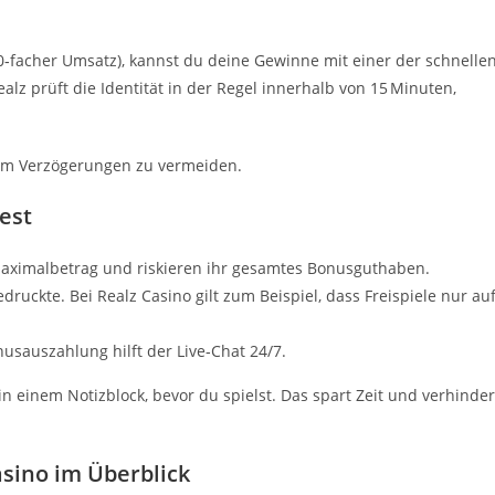
0‑facher Umsatz), kannst du deine Gewinne mit einer der schnelle
lz prüft die Identität in der Regel innerhalb von 15 Minuten,
 um Verzögerungen zu vermeiden.
est
 Maximalbetrag und riskieren ihr gesamtes Bonusguthaben.
uckte. Bei Realz Casino gilt zum Beispiel, dass Freispiele nur au
usauszahlung hilft der Live‑Chat 24/7.
n einem Notizblock, bevor du spielst. Das spart Zeit und verhinder
asino im Überblick