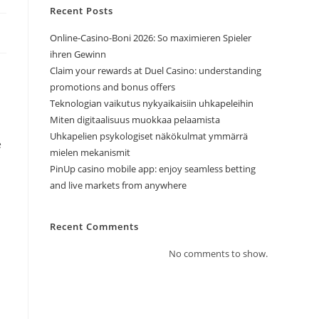
Recent Posts
Online-Casino-Boni 2026: So maximieren Spieler
ihren Gewinn
Claim your rewards at Duel Casino: understanding
promotions and bonus offers
Teknologian vaikutus nykyaikaisiin uhkapeleihin
Miten digitaalisuus muokkaa pelaamista
Uhkapelien psykologiset näkökulmat ymmärrä
e
mielen mekanismit
PinUp casino mobile app: enjoy seamless betting
and live markets from anywhere
Recent Comments
No comments to show.