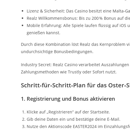
Lizenz & Sicherheit: Das Casino besitzt eine Malta‑
Realz Willkommensbonus: Bis zu 200 % Bonus auf die 
Mobile Erfahrung: Alle Spiele laufen flüssig auf iO
genießen kannst.
Durch diese Kombination löst Realz das Kernproblem vi
undurchsichtige Bonusbedingungen.
Industry Secret: Realz Casino verarbeitet Auszahlunge
Zahlungsmethoden wie Trustly oder Sofort nutzt.
Schritt‑für‑Schritt‑Plan für das Oster
1. Registrierung und Bonus aktivieren
Klicke auf „Registrieren“ auf der Startseite.
Gib deine Daten ein und bestätige deine E‑Mail.
Nutze den Aktionscode EASTER2024 im Einzahlungsfo