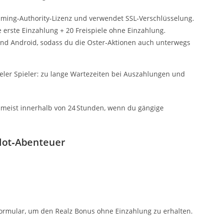
Gaming‑Authority‑Lizenz und verwendet SSL‑Verschlüsselung.
erste Einzahlung + 20 Freispiele ohne Einzahlung.
S und Android, sodass du die Oster‑Aktionen auch unterwegs
eler Spieler: zu lange Wartezeiten bei Auszahlungen und
n meist innerhalb von 24 Stunden, wenn du gängige
‑Slot‑Abenteuer
rmular, um den Realz Bonus ohne Einzahlung zu erhalten.