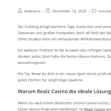
kodeonix
December 15, 2025
Uncate
Der Frühling bringt wärmere Tage, bunte Eier und verlo
Gewinnen und großen Freispielen, doch oft fehlt der kla
Ohne Struktur kann ein verlockender Willkommensbonu
Ein weiteres Problem ist die Auswahl des richtigen Spie
denken, jedes Spiel habe die besten Bonus‑Features. Dab
Auszahlungszeit.
Pro Tip: Bevor du dich in ein neues Spiel stürzt, prüfe 
gutes Zeichen für langfristige Gewinne.
Warum Realz Casino die ideale Lösung 
Wenn du nach einem deutschen Online‑Casino suchst, 
Easter‑Bonus‑Programm kombiniert, ist
Realz Casino
gen