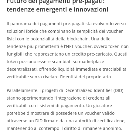
Futuro dei pagamenti pre‑pagati:
tendenze emergenti e innovazioni
Il panorama dei pagamenti pre‑pagati sta evolvendo verso
soluzioni ibride che combinano la semplicità dei voucher
fisici con le potenzialità della blockchain. Una delle
tendenze più promettenti è l’NFT‑voucher, ovvero token non
fungibili che rappresentano un credito pre‑caricato. Questi
token possono essere scambiati su marketplace
decentralizzati, offrendo liquidità immediata e tracciabilità
verificabile senza rivelare l’identità del proprietario.
Parallelamente, i progetti di Decentralized Identifier (DID)
stanno sperimentando l’integrazione di credenziali
verificabili con i sistemi di pagamento. Un giocatore
potrebbe dimostrare di possedere un voucher valido
attraverso un DID firmato da una autorità di certificazione,
mantenendo al contempo il diritto di rimanere anonimo.