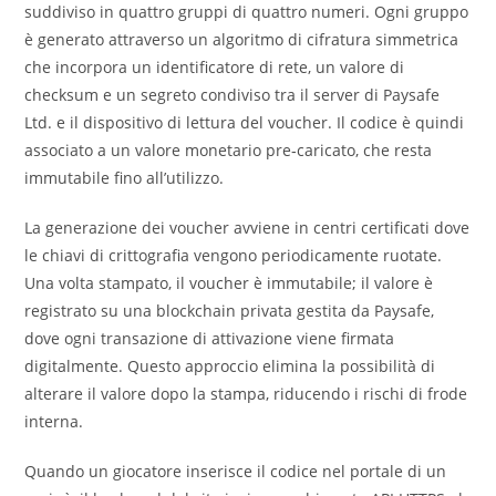
suddiviso in quattro gruppi di quattro numeri. Ogni gruppo
è generato attraverso un algoritmo di cifratura simmetrica
che incorpora un identificatore di rete, un valore di
checksum e un segreto condiviso tra il server di Paysafe
Ltd. e il dispositivo di lettura del voucher. Il codice è quindi
associato a un valore monetario pre‑caricato, che resta
immutabile fino all’utilizzo.
La generazione dei voucher avviene in centri certificati dove
le chiavi di crittografia vengono periodicamente ruotate.
Una volta stampato, il voucher è immutabile; il valore è
registrato su una blockchain privata gestita da Paysafe,
dove ogni transazione di attivazione viene firmata
digitalmente. Questo approccio elimina la possibilità di
alterare il valore dopo la stampa, riducendo i rischi di frode
interna.
Quando un giocatore inserisce il codice nel portale di un