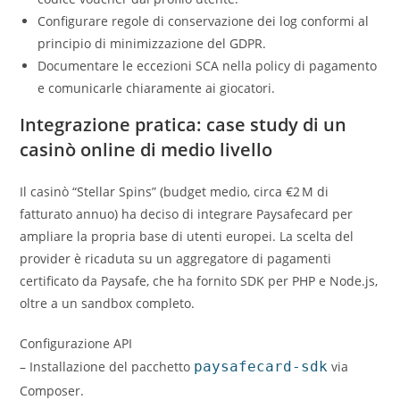
Configurare regole di conservazione dei log conformi al
principio di minimizzazione del GDPR.
Documentare le eccezioni SCA nella policy di pagamento
e comunicarle chiaramente ai giocatori.
Integrazione pratica: case study di un
casinò online di medio livello
Il casinò “Stellar Spins” (budget medio, circa €2 M di
fatturato annuo) ha deciso di integrare Paysafecard per
ampliare la propria base di utenti europei. La scelta del
provider è ricaduta su un aggregatore di pagamenti
certificato da Paysafe, che ha fornito SDK per PHP e Node.js,
oltre a un sandbox completo.
Configurazione API
– Installazione del pacchetto
paysafecard-sdk
via
Composer.