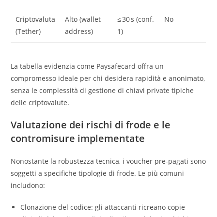
Criptovaluta
Alto (wallet
≤ 30 s (conf.
No
(Tether)
address)
1)
La tabella evidenzia come Paysafecard offra un
compromesso ideale per chi desidera rapidità e anonimato,
senza le complessità di gestione di chiavi private tipiche
delle criptovalute.
Valutazione dei rischi di frode e le
contromisure implementate
Nonostante la robustezza tecnica, i voucher pre‑pagati sono
soggetti a specifiche tipologie di frode. Le più comuni
includono:
Clonazione del codice: gli attaccanti ricreano copie