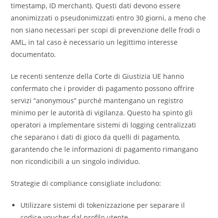
timestamp, ID merchant). Questi dati devono essere
anonimizzati o pseudonimizzati entro 30 giorni, a meno che
non siano necessari per scopi di prevenzione delle frodi o
AML, in tal caso è necessario un legittimo interesse
documentato.
Le recenti sentenze della Corte di Giustizia UE hanno
confermato che i provider di pagamento possono offrire
servizi “anonymous” purché mantengano un registro
minimo per le autorità di vigilanza. Questo ha spinto gli
operatori a implementare sistemi di logging centralizzati
che separano i dati di gioco da quelli di pagamento,
garantendo che le informazioni di pagamento rimangano
non ricondicibili a un singolo individuo.
Strategie di compliance consigliate includono:
Utilizzare sistemi di tokenizzazione per separare il
codice voucher dal profilo utente.