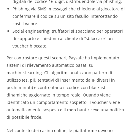
digitali del codice 16‑digit, distribuendole via phishing.
Phishing via SMS: messaggi che chiedono al giocatore di
confermare il codice su un sito fasullo, intercettando
così il valore.
Social engineering: truffatori si spacciano per operatori
di supporto e chiedono al cliente di “sbloccare” un
voucher bloccato.
Per contrastare questi scenari, Paysafe ha implementato
sistemi di rilevamento automatico basati su
machine‑learning. Gli algoritmi analizzano pattern di
utilizzo (es. più tentativi di inserimento da IP diversi in
pochi minuti) e confrontano il codice con blacklist
dinamiche aggiornate in tempo reale. Quando viene
identificato un comportamento sospetto, il voucher viene
automaticamente sospeso e il merchant riceve una notifica
di possibile frode.
Nel contesto dei casinò online, le piattaforme devono