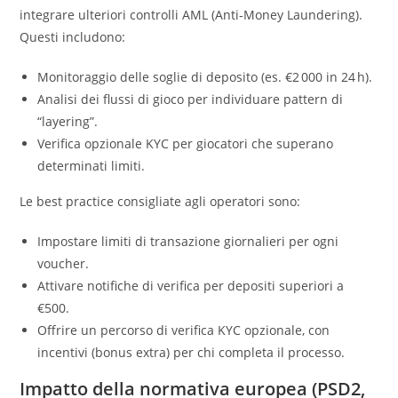
integrare ulteriori controlli AML (Anti‑Money Laundering).
Questi includono:
Monitoraggio delle soglie di deposito (es. €2 000 in 24 h).
Analisi dei flussi di gioco per individuare pattern di
“layering”.
Verifica opzionale KYC per giocatori che superano
determinati limiti.
Le best practice consigliate agli operatori sono:
Impostare limiti di transazione giornalieri per ogni
voucher.
Attivare notifiche di verifica per depositi superiori a
€500.
Offrire un percorso di verifica KYC opzionale, con
incentivi (bonus extra) per chi completa il processo.
Impatto della normativa europea (PSD2,