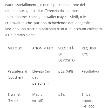
(successo/fallimento) e non il percorso di rete del
richiedente. Questo li differenzia da soluzioni
“pseudonime” come gli e‑wallet (PayPal, Skrill) o le
criptovalute, che, pur non richiedendo dati anagrafici,
lasciano una traccia blockchain o un ID di account collegato
a un indirizzo email.
METODO
ANONIMATO
VELOCITÀ
REQUISITI
DI
KYC
DEPOSITO
Paysafecard
Elevato (no
≤ 2 s (API)
Facoltativo
(voucher)
dati
personali)
E‑wallet
Medio
≤ 5 s
Sì, per
(Skrill)
(email)
importi
> €1 000