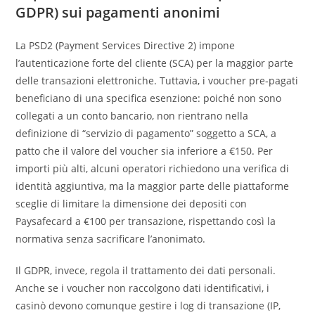
GDPR) sui pagamenti anonimi
La PSD2 (Payment Services Directive 2) impone
l’autenticazione forte del cliente (SCA) per la maggior parte
delle transazioni elettroniche. Tuttavia, i voucher pre‑pagati
beneficiano di una specifica esenzione: poiché non sono
collegati a un conto bancario, non rientrano nella
definizione di “servizio di pagamento” soggetto a SCA, a
patto che il valore del voucher sia inferiore a €150. Per
importi più alti, alcuni operatori richiedono una verifica di
identità aggiuntiva, ma la maggior parte delle piattaforme
sceglie di limitare la dimensione dei depositi con
Paysafecard a €100 per transazione, rispettando così la
normativa senza sacrificare l’anonimato.
Il GDPR, invece, regola il trattamento dei dati personali.
Anche se i voucher non raccolgono dati identificativi, i
casinò devono comunque gestire i log di transazione (IP,