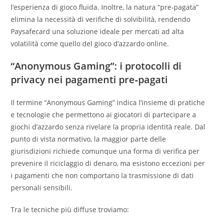
l’esperienza di gioco fluida. Inoltre, la natura “pre‑pagata”
elimina la necessità di verifiche di solvibilità, rendendo
Paysafecard una soluzione ideale per mercati ad alta
volatilità come quello del gioco d’azzardo online.
“Anonymous Gaming”: i protocolli di
privacy nei pagamenti pre‑pagati
Il termine “Anonymous Gaming” indica l’insieme di pratiche
e tecnologie che permettono ai giocatori di partecipare a
giochi d’azzardo senza rivelare la propria identità reale. Dal
punto di vista normativo, la maggior parte delle
giurisdizioni richiede comunque una forma di verifica per
prevenire il riciclaggio di denaro, ma esistono eccezioni per
i pagamenti che non comportano la trasmissione di dati
personali sensibili.
Tra le tecniche più diffuse troviamo: