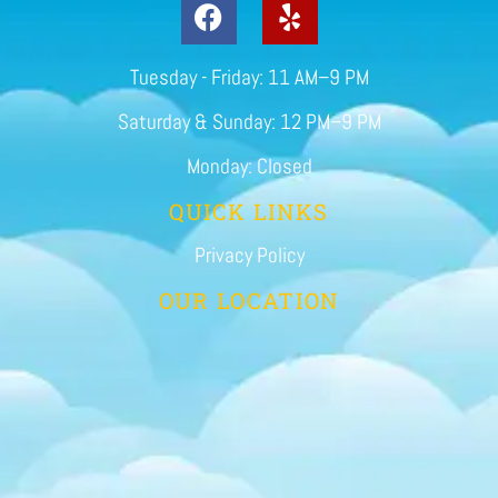
Tuesday - Friday: 11 AM–9 PM
Saturday & Sunday: 12 PM–9 PM
Monday: Closed
QUICK LINKS
Privacy Policy
OUR LOCATION