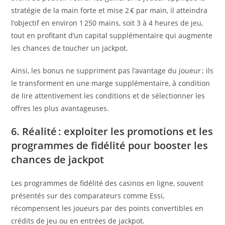
stratégie de la main forte et mise 2 € par main, il atteindra
l’objectif en environ 1 250 mains, soit 3 à 4 heures de jeu,
tout en profitant d’un capital supplémentaire qui augmente
les chances de toucher un jackpot.
Ainsi, les bonus ne suppriment pas l’avantage du joueur ; ils
le transforment en une marge supplémentaire, à condition
de lire attentivement les conditions et de sélectionner les
offres les plus avantageuses.
6. Réalité : exploiter les promotions et les
programmes de fidélité pour booster les
chances de jackpot
Les programmes de fidélité des casinos en ligne, souvent
présentés sur des comparateurs comme Essi,
récompensent les joueurs par des points convertibles en
crédits de jeu ou en entrées de jackpot.