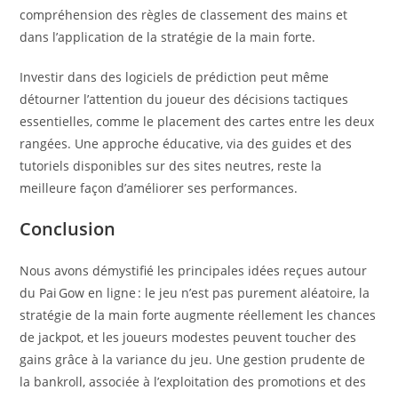
compréhension des règles de classement des mains et
dans l’application de la stratégie de la main forte.
Investir dans des logiciels de prédiction peut même
détourner l’attention du joueur des décisions tactiques
essentielles, comme le placement des cartes entre les deux
rangées. Une approche éducative, via des guides et des
tutoriels disponibles sur des sites neutres, reste la
meilleure façon d’améliorer ses performances.
Conclusion
Nous avons démystifié les principales idées reçues autour
du Pai Gow en ligne : le jeu n’est pas purement aléatoire, la
stratégie de la main forte augmente réellement les chances
de jackpot, et les joueurs modestes peuvent toucher des
gains grâce à la variance du jeu. Une gestion prudente de
la bankroll, associée à l’exploitation des promotions et des