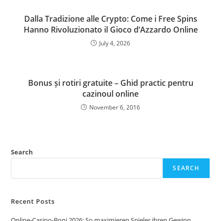
Dalla Tradizione alle Crypto: Come i Free Spins
Hanno Rivoluzionato il Gioco d’Azzardo Online
July 4, 2026
Bonus și rotiri gratuite – Ghid practic pentru
cazinoul online
November 6, 2016
Search
SEARCH
Recent Posts
Online-Casino-Boni 2026: So maximieren Spieler ihren Gewinn