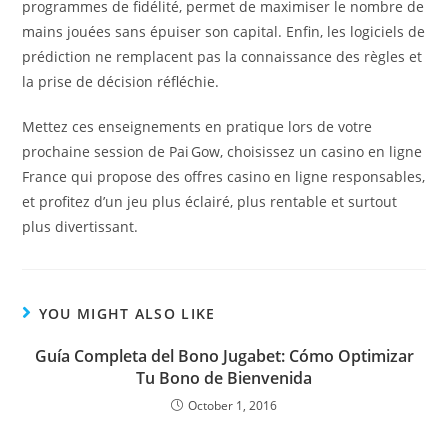
programmes de fidélité, permet de maximiser le nombre de
mains jouées sans épuiser son capital. Enfin, les logiciels de
prédiction ne remplacent pas la connaissance des règles et
la prise de décision réfléchie.
Mettez ces enseignements en pratique lors de votre
prochaine session de Pai Gow, choisissez un casino en ligne
France qui propose des offres casino en ligne responsables,
et profitez d’un jeu plus éclairé, plus rentable et surtout
plus divertissant.
YOU MIGHT ALSO LIKE
Guía Completa del Bono Jugabet: Cómo Optimizar
Tu Bono de Bienvenida
October 1, 2016