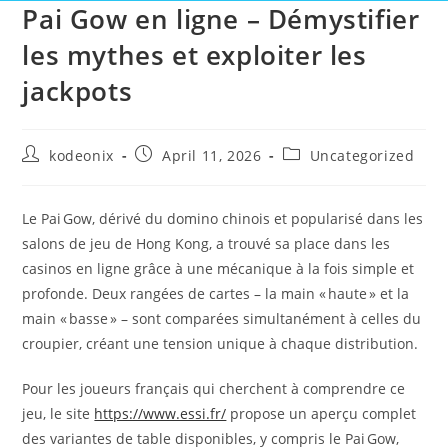
Pai Gow en ligne – Démystifier
les mythes et exploiter les
jackpots
kodeonix
April 11, 2026
Uncategorized
Le Pai Gow, dérivé du domino chinois et popularisé dans les
salons de jeu de Hong Kong, a trouvé sa place dans les
casinos en ligne grâce à une mécanique à la fois simple et
profonde. Deux rangées de cartes – la main « haute » et la
main « basse » – sont comparées simultanément à celles du
croupier, créant une tension unique à chaque distribution.
Pour les joueurs français qui cherchent à comprendre ce
jeu, le site
https://www.essi.fr/
propose un aperçu complet
des variantes de table disponibles, y compris le Pai Gow,