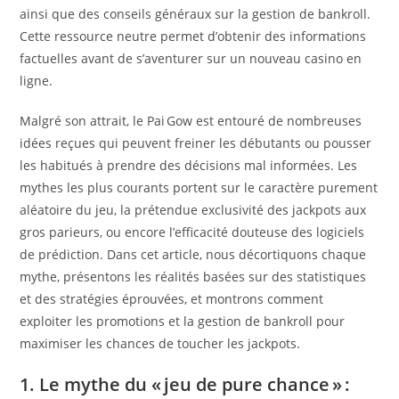
ainsi que des conseils généraux sur la gestion de bankroll.
Cette ressource neutre permet d’obtenir des informations
factuelles avant de s’aventurer sur un nouveau casino en
ligne.
Malgré son attrait, le Pai Gow est entouré de nombreuses
idées reçues qui peuvent freiner les débutants ou pousser
les habitués à prendre des décisions mal informées. Les
mythes les plus courants portent sur le caractère purement
aléatoire du jeu, la prétendue exclusivité des jackpots aux
gros parieurs, ou encore l’efficacité douteuse des logiciels
de prédiction. Dans cet article, nous décortiquons chaque
mythe, présentons les réalités basées sur des statistiques
et des stratégies éprouvées, et montrons comment
exploiter les promotions et la gestion de bankroll pour
maximiser les chances de toucher les jackpots.
1. Le mythe du « jeu de pure chance » :