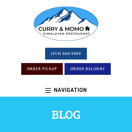
(414) 446-5499
ORDER PICKUP
ORDER DELIVERY
NAVIGATION
BLOG