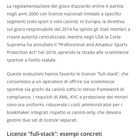
La regolamentazione del gioco d’azzardo online è partita
negli anni 2000 con licenze nazionali limitate a specifici
segmenti (solo sport o solo casinò). In Europa, la direttiva
sul gioco responsabile del 2014 ha spinto gli Stati membri a
creare autorità centralizzate, mentre negli USA la Corte
Suprema ha annullato il “Professional and Amateur Sports
Protection Act” nel 2018, aprendo la strada alle scommesse
sportive a livello statale.
Queste evoluzioni hanno favorito le licenze “full‑stack”, che
consentono a un operatore di offrire sia scommesse
sportive sia giochi da casinò sotto lo stesso framework di
compliance. I requisiti di AML, KYC e protezione dei minori
sono ora uniformi, riducendo i costi amministrativi per i
bookmaker integrati rispetto ai casinò‑only, che devono
gestire due set di licenze separati.
Licenze “full‑stack”: esempi concreti