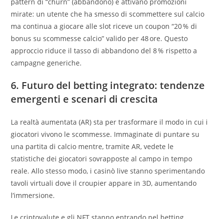
pattern di “churn” (abbandono) e attivano promozioni
mirate: un utente che ha smesso di scommettere sul calcio
ma continua a giocare alle slot riceve un coupon “20 % di
bonus su scommesse calcio” valido per 48 ore. Questo
approccio riduce il tasso di abbandono del 8 % rispetto a
campagne generiche.
6. Futuro del betting integrato: tendenze
emergenti e scenari di crescita
La realtà aumentata (AR) sta per trasformare il modo in cui i
giocatori vivono le scommesse. Immaginate di puntare su
una partita di calcio mentre, tramite AR, vedete le
statistiche dei giocatori sovrapposte al campo in tempo
reale. Allo stesso modo, i casinò live stanno sperimentando
tavoli virtuali dove il croupier appare in 3D, aumentando
l’immersione.
Le criptovalute e gli NFT stanno entrando nel betting