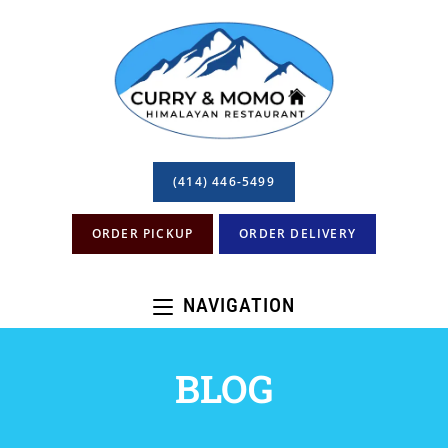
(414) 446-5499
ORDER PICKUP
ORDER DELIVERY
NAVIGATION
BLOG