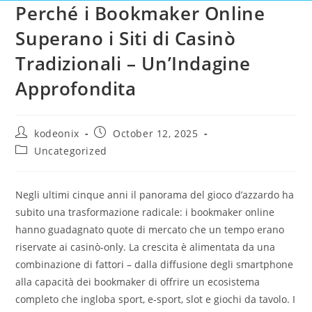
Perché i Bookmaker Online
Superano i Siti di Casinò
Tradizionali – Un’Indagine
Approfondita
kodeonix
October 12, 2025
Uncategorized
Negli ultimi cinque anni il panorama del gioco d’azzardo ha
subito una trasformazione radicale: i bookmaker online
hanno guadagnato quote di mercato che un tempo erano
riservate ai casinò‑only. La crescita è alimentata da una
combinazione di fattori – dalla diffusione degli smartphone
alla capacità dei bookmaker di offrire un ecosistema
completo che ingloba sport, e‑sport, slot e giochi da tavolo. I