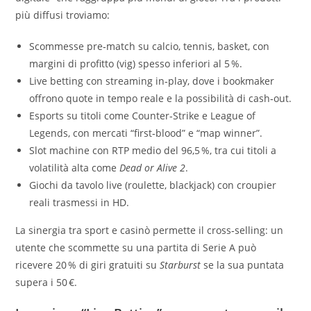
più diffusi troviamo:
Scommesse pre‑match su calcio, tennis, basket, con
margini di profitto (vig) spesso inferiori al 5 %.
Live betting con streaming in‑play, dove i bookmaker
offrono quote in tempo reale e la possibilità di cash‑out.
Esports su titoli come Counter‑Strike e League of
Legends, con mercati “first‑blood” e “map winner”.
Slot machine con RTP medio del 96,5 %, tra cui titoli a
volatilità alta come
Dead or Alive 2
.
Giochi da tavolo live (roulette, blackjack) con croupier
reali trasmessi in HD.
La sinergia tra sport e casinò permette il cross‑selling: un
utente che scommette su una partita di Serie A può
ricevere 20 % di giri gratuiti su
Starburst
se la sua puntata
supera i 50 €.