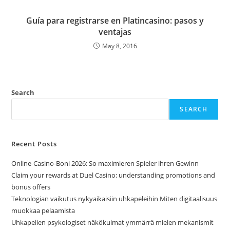
Guía para registrarse en Platincasino: pasos y
ventajas
May 8, 2016
Search
SEARCH
Recent Posts
Online-Casino-Boni 2026: So maximieren Spieler ihren Gewinn
Claim your rewards at Duel Casino: understanding promotions and
bonus offers
Teknologian vaikutus nykyaikaisiin uhkapeleihin Miten digitaalisuus
muokkaa pelaamista
Uhkapelien psykologiset näkökulmat ymmärrä mielen mekanismit