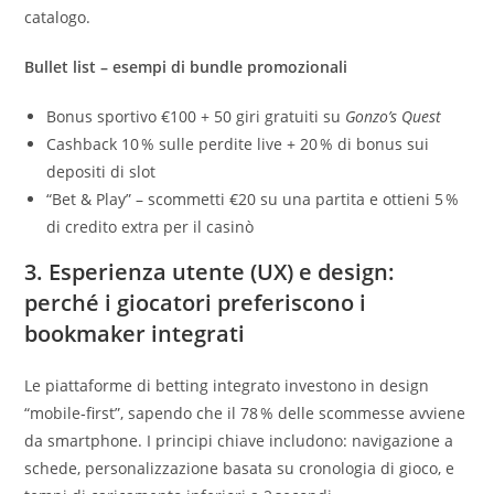
catalogo.
Bullet list – esempi di bundle promozionali
Bonus sportivo €100 + 50 giri gratuiti su
Gonzo’s Quest
Cashback 10 % sulle perdite live + 20 % di bonus sui
depositi di slot
“Bet & Play” – scommetti €20 su una partita e ottieni 5 %
di credito extra per il casinò
3. Esperienza utente (UX) e design:
perché i giocatori preferiscono i
bookmaker integrati
Le piattaforme di betting integrato investono in design
“mobile‑first”, sapendo che il 78 % delle scommesse avviene
da smartphone. I principi chiave includono: navigazione a
schede, personalizzazione basata su cronologia di gioco, e