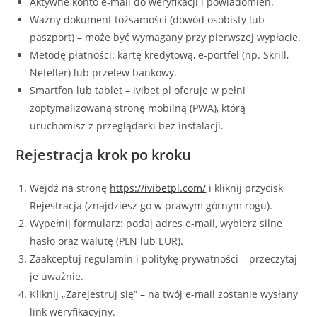
Aktywne konto e-mail do weryfikacji i powiadomień.
Ważny dokument tożsamości (dowód osobisty lub
paszport) – może być wymagany przy pierwszej wypłacie.
Metodę płatności: kartę kredytową, e-portfel (np. Skrill,
Neteller) lub przelew bankowy.
Smartfon lub tablet – ivibet pl oferuje w pełni
zoptymalizowaną stronę mobilną (PWA), którą
uruchomisz z przeglądarki bez instalacji.
Rejestracja krok po kroku
Wejdź na stronę
https://ivibetpl.com/
i kliknij przycisk
Rejestracja (znajdziesz go w prawym górnym rogu).
Wypełnij formularz: podaj adres e-mail, wybierz silne
hasło oraz walutę (PLN lub EUR).
Zaakceptuj regulamin i politykę prywatności – przeczytaj
je uważnie.
Kliknij „Zarejestruj się” – na twój e-mail zostanie wysłany
link weryfikacyjny.