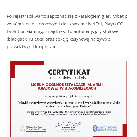
Po rejestracji warto zapoznać się z katalogiem gier. ivibet pl
współpracuje z czołowymi dostawcami: NetEnt, Play’n GO,
Evolution Gaming. Znajdziesz tu automaty, gry stołowe
(blackjack, ruletka) oraz sekcję kasynową na żywo z
prawdziwymi krupierami.