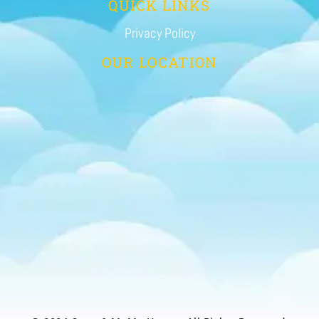
QUICK LINKS
Privacy Policy
OUR LOCATION